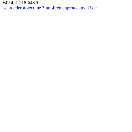
+49 421 218-64876
lschroeder
protect me ?!
uni-bremen
protect me ?!
.de