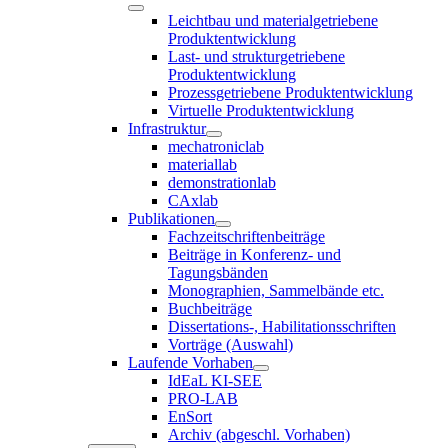
Leichtbau und materialgetriebene
Produktentwicklung
Last- und strukturgetriebene
Produktentwicklung
Prozessgetriebene Produktentwicklung
Virtuelle Produktentwicklung
Infrastruktur
mechatroniclab
materiallab
demonstrationlab
CAxlab
Publikationen
Fachzeitschriftenbeiträge
Beiträge in Konferenz- und
Tagungsbänden
Monographien, Sammelbände etc.
Buchbeiträge
Dissertations-, Habilitationsschriften
Vorträge (Auswahl)
Laufende Vorhaben
IdEaL KI-SEE
PRO-LAB
EnSort
Archiv (abgeschl. Vorhaben)