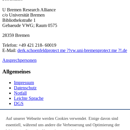
U Bremen Research Alliance
c/o Universität Bremen
Bibliothekstraße 1
Gebaeude VWG; Raum 0575
28359 Bremen
Telefon: +49 421 218- 60019
E-Mail:
derk.schoenfeld
protect me ?!
vw.uni-bremen
protect me ?!
.de
Ansprechpersonen
Allgemeines
Impressum
Datenschutz
Notfall
Leichte Sprache
DGS
Social Media
Auf unserer Webseite werden Cookies verwendet. Einige davon sind
essentiell, während uns andere die Verbesserung und Optimierung der
Youtube