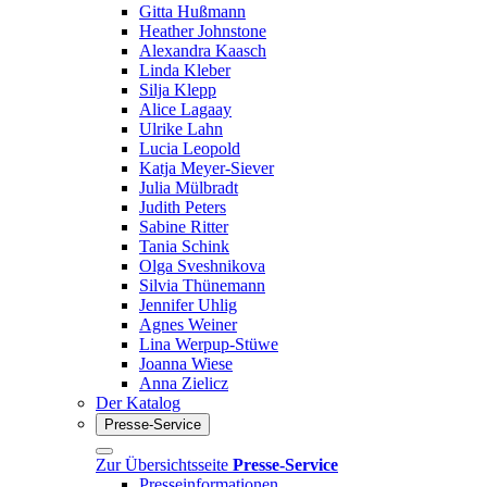
Gitta Hußmann
Heather Johnstone
Alexandra Kaasch
Linda Kleber
Silja Klepp
Alice Lagaay
Ulrike Lahn
Lucia Leopold
Katja Meyer-Siever
Julia Mülbradt
Judith Peters
Sabine Ritter
Tania Schink
Olga Sveshnikova
Silvia Thünemann
Jennifer Uhlig
Agnes Weiner
Lina Werpup-Stüwe
Joanna Wiese
Anna Zielicz
Der Katalog
Presse-Service
Zur Übersichtsseite
Presse-Service
Presseinformationen