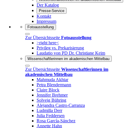
Der Katalog
Presse-Service
Kontakt
Impressum
Fotoausstellung
Zur Übersichtsseite
Fotoausstellung
>right here<
Privileg vs. Prekarisierung
Laudatio von PD Dr. Christiane Keim
Wissenschaftlerinnen im akademischen Mittelbau
Zur Übersichtsseite
Wissenschaftlerinnen im
akademischen Mittelbau
Mahmuda Akhtar
Petra Blendermann
Claire Block
Jennifer Brehmer
Solveig Bühring
Alejandra Castro-Carranza
Ludmilla Derr
Julia Feddersen
Rosa García-Sánchez
Annette Hahn