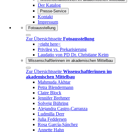
Der Katalog
Presse-Service
Kontakt
Impressum
Fotoausstellung
Zur Übersichtsseite
Fotoausstellung
>right here<
Privileg vs. Prekarisierung
Laudatio von PD Dr. Christiane Keim
Wissenschaftlerinnen im akademischen Mittelbau
Zur Übersichtsseite
Wissenschaftlerinnen im
akademischen Mittelbau
Mahmuda Akhtar
Petra Blendermann
Claire Block
Jennifer Brehmer
Solveig Bühring
Alejandra Castro-Carranza
Ludmilla Derr
Julia Feddersen
Rosa García-Sánchez
Annette Hahn