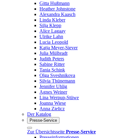
Gitta Hußmann
Heather Johnstone
Alexandra Kaasch
Linda Kleber
Silja Klepp
Alice Lagaay
Ulrike Lahn
Lucia Leopold
Katja Meyer-Siever
Julia Mülbradt
Judith Peters
Sabine Ritter
Tania Schink
Olga Sveshnikova
Silvia Thünemann
Jennifer Uhlig
Agnes Weiner
Lina Werpup-Stüwe
Joanna Wiese
Anna Zielicz
Der Katalog
Presse-Service
Zur Übersichtsseite
Presse-Service
Presseinformationen