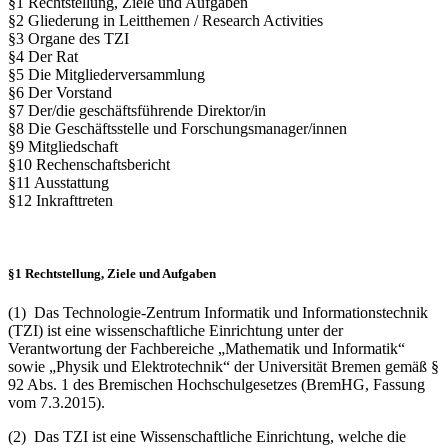
§1 Rechtstellung, Ziele und Aufgaben
§2 Gliederung in Leitthemen / Research Activities
§3 Organe des TZI
§4 Der Rat
§5 Die Mitgliederversammlung
§6 Der Vorstand
§7 Der/die geschäftsführende Direktor/in
§8 Die Geschäftsstelle und Forschungsmanager/innen
§9 Mitgliedschaft
§10 Rechenschaftsbericht
§11 Ausstattung
§12 Inkrafttreten
§1 Rechtstellung, Ziele und Aufgaben
(1) Das Technologie-Zentrum Informatik und Informationstechnik
(TZI) ist eine wissenschaftliche Einrichtung unter der
Verantwortung der Fachbereiche „Mathematik und Informatik“
sowie „Physik und Elektrotechnik“ der Universität Bremen gemäß §
92 Abs. 1 des Bremischen Hochschulgesetzes (BremHG, Fassung
vom 7.3.2015).
(2) Das TZI ist eine Wissenschaftliche Einrichtung, welche die