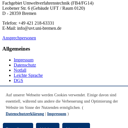
Fachgebiet Umweltverfahrenstechnik (FB4/FG14)
Leobener Str. 6 (Gebäude UFT / Raum 0120)
D - 28359 Bremen
Telefon: +49 421 218-63331
E-Mail: info@uvt.uni-bremen.de
Ansprechpersonen
Allgemeines
Impressum
Datenschutz
Notfall
Leichte Sprache
DGS
Social Media
Auf unserer Webseite werden Cookies verwendet. Einige davon sind
essentiell, während uns andere die Verbesserung und Optimierung der
Youtube
Instagram
Website im Sinne der Nutzenden ermöglichen. (
LinkedIn
Datenschutzerklärung
|
Impressum
)
Mastodon
© Universität Bremen 2026