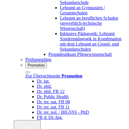
Sekundarschule
Lehramt an Gymnasien /
Gesamtschulen
Lehramt an beruflichen Schulen
(gewerblich-technische
Wissenschaft)
Inklusive Pädagogik: Lehramt
Sonderpädagogik in Kombination
mit dem Lehramt an Grund- und
Sekundarschulen
Propädeutikum Pflegewissenschaft
Prüfungspläne
Promotion
Zur Übersichtsseite
Promotion
Dr. iur.
Dr. phil.
Dr. phil. FB 12
Dr. Public Health
Dr. rer. nat. FB 08
Dr. rer. nat. FB 11
Dr. rer. pol. / BIGSSS - PhD
FB 4: Dr.-Ing.