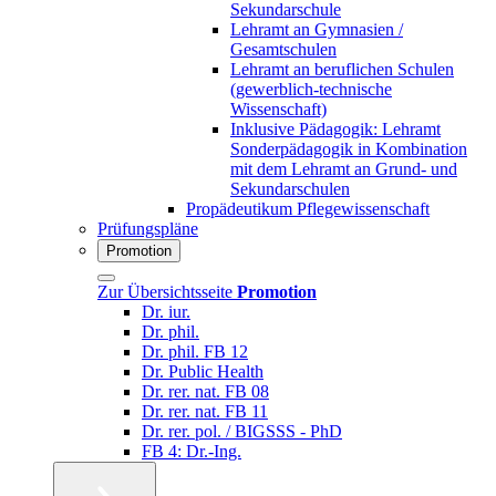
Sekundarschule
Lehramt an Gymnasien /
Gesamtschulen
Lehramt an beruflichen Schulen
(gewerblich-technische
Wissenschaft)
Inklusive Pädagogik: Lehramt
Sonderpädagogik in Kombination
mit dem Lehramt an Grund- und
Sekundarschulen
Propädeutikum Pflegewissenschaft
Prüfungspläne
Promotion
Zur Übersichtsseite
Promotion
Dr. iur.
Dr. phil.
Dr. phil. FB 12
Dr. Public Health
Dr. rer. nat. FB 08
Dr. rer. nat. FB 11
Dr. rer. pol. / BIGSSS - PhD
FB 4: Dr.-Ing.