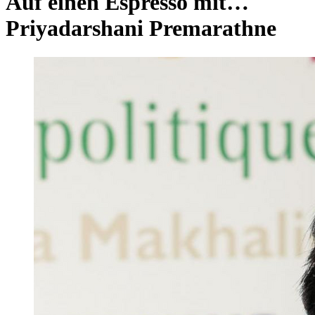
Auf einen Espresso mit…
Priyadarshani Premarathne