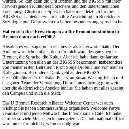
wurden. So kam dann die Uni Bremen und die BIGSSS mit ihrer
hervorragenden Kultur des Forschens und den unterschiedlichen
Forschungs-Clustern ins Spiel. Ich habe mich letztlich für die
BIGSSS entschieden, weil mich ihre Ausrichtung im Bereich der
Soziologie und Geisteswissenschaften besonders angesprochen hat.
Haben sich Ihre Erwartungen an Ihr Promotionsstudium in
Bremen dann auch erfüllt?
Absolut, es war sogar noch viel besser als ich erwartet hatte. Der
Anfang war nicht einfach, denn für mich war alles ganz neu in
Bremen, die Sprache, die Kultur. Aber ich habe dann großartige
Unterstützung von allen an der BIGSSS bekommen, insbesondere
von meiner ersten Betreuerin Prof. Sonja Drobnič und von meinen
Kolleg:innen. Besonderer Dank geht an den BIGSSS-
Geschäftsführer Dr. Christian Peters, an Susan Westing-Kilian und
das ganze Team der Verwaltung. Diese Unterstützung ging weit
über die akademischen Aspekte hinaus. Sie haben mir alles gezeigt,
den Campus und auch die Stadt.
Das U Bremen Research Alliance Welcome Center war auch
wichtig: Sie haben Sommerausflüge organisiert, Welcome-Partys
veranstaltet und jeden Mittwoch das Internationale Café. Ich habe
darüber so viele Menschen kennengelernt. Das International Office
war immer für mich da, wenn es nötig war.