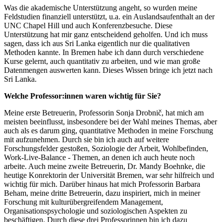
Was die akademische Unterstützung angeht, so wurden meine
Feldstudien finanziell unterstützt, u.a. ein Auslandsaufenthalt an der
UNC Chapel Hill und auch Konferenzbesuche. Diese
Unterstützung hat mir ganz entscheidend geholfen. Und ich muss
sagen, dass ich aus Sri Lanka eigentlich nur die qualitativen
Methoden kannte. In Bremen habe ich dann durch verschiedene
Kurse gelernt, auch quantitativ zu arbeiten, und wie man große
Datenmengen auswerten kann. Dieses Wissen bringe ich jetzt nach
Sri Lanka.
Welche Professor:innen waren wichtig für Sie?
Meine erste Betreuerin, Professorin Sonja Drobnič, hat mich am
meisten beeinflusst, insbesondere bei der Wahl meines Themas, aber
auch als es darum ging, quantitative Methoden in meine Forschung
mit aufzunehmen. Durch sie bin ich auch auf weitere
Forschungsfelder gestoßen, Soziologie der Arbeit, Wohlbefinden,
Work-Live-Balance - Themen, an denen ich auch heute noch
arbeite. Auch meine zweite Betreuerin, Dr. Mandy Boehnke, die
heutige Konrektorin der Universität Bremen, war sehr hilfreich und
wichtig für mich. Darüber hinaus hat mich Professorin Barbara
Beham, meine dritte Betreuerin, dazu inspiriert, mich in meiner
Forschung mit kulturübergreifendem Management,
Organisationspsychologie und soziologischen Aspekten zu
beschäftigen. Durch diese drei Professorinnen bin ich dazu