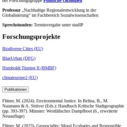
der Forschungsgruppe
Politische Ökologien
Professur
„Nachhaltige Regionalentwicklung in der
Globalisierung“ im Fachbereich Sozialwissenschaften
Sprechstunden:
Terminvergabe unter studIP
Forschungsprojekte
Biodiverse Cities (EU)
BlueUrban (DFG)
Humboldt Tipping II (BMBF)
climateurope2 (EU)
Publikationen
Flitner, M. (2024). Environmental Justice. In Belina, B., M.
Naumann & A. Strüver (Eds.): Handbuch Kritische Stadtgeographie
(pp. 393-397). Münster: Westfälisches Dampfboot (6., erweiterte
Neuauflage)
Flitner, M. (2023). Geosociality: Moral Ecologies and Responsible