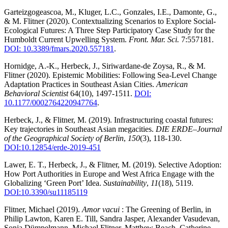
Garteizgogeascoa, M., Kluger, L.C., Gonzales, I.E., Damonte, G.,
& M. Flitner (2020). Contextualizing Scenarios to Explore Social-
Ecological Futures: A Three Step Participatory Case Study for the
Humboldt Current Upwelling System.
Front. Mar. Sci.
7:557181.
DOI: 10.3389/fmars.2020.557181
.
Hornidge, A.-K., Herbeck, J., Siriwardane-de Zoysa, R., & M.
Flitner (2020). Epistemic Mobilities: Following Sea-Level Change
Adaptation Practices in Southeast Asian Cities.
American
Behavioral Scientist
64(10), 1497-1511.
DOI:
10.1177/0002764220947764
.
Herbeck, J., & Flitner, M. (2019). Infrastructuring coastal futures:
Key trajectories in Southeast Asian megacities.
DIE ERDE–Journal
of the Geographical Society of Berlin
,
150
(3), 118-130.
DOI:10.12854/erde-2019-451
Lawer, E. T., Herbeck, J., & Flitner, M. (2019). Selective Adoption:
How Port Authorities in Europe and West Africa Engage with the
Globalizing ‘Green Port’ Idea.
Sustainability
,
11
(18), 5119.
DOI:10.3390/su11185119
Flitner, Michael (2019).
Amor vacui
: The Greening of Berlin, in
Philip Lawton, Karen E. Till, Sandra Jasper, Alexander Vasudevan,
Sonja Dümpelmann, Michael Flitner, Matthew Beach, Catherine