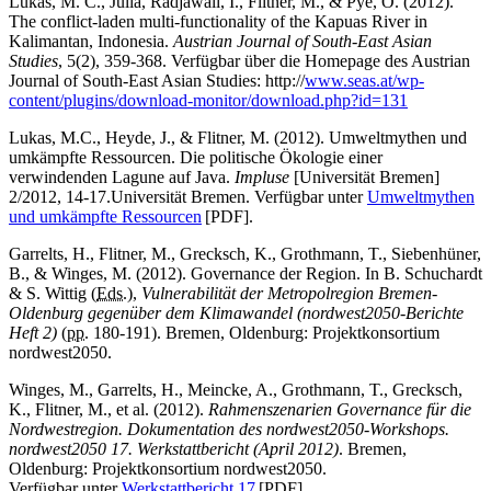
Lukas, M. C., Julia, Radjawali, I., Flitner, M., & Pye, O. (2012).
The conflict-laden multi-functionality of the Kapuas River in
Kalimantan, Indonesia.
Austrian Journal of South-East Asian
Studies
, 5(2), 359-368. Verfügbar über die Homepage des Austrian
Journal of South-East Asian Studies: http://
www.seas.at/wp-
content/plugins/download-monitor/download.php?id=131
Lukas, M.C., Heyde, J., & Flitner, M. (2012). Umweltmythen und
umkämpfte Ressourcen. Die politische Ökologie einer
verwindenden Lagune auf Java.
Impluse
[Universität Bremen]
2/2012, 14-17.Universität Bremen. Verfügbar unter
Umweltmythen
und umkämpfte Ressourcen
[PDF].
Garrelts, H., Flitner, M., Grecksch, K., Grothmann, T., Siebenhüner,
B., & Winges, M. (2012). Governance der Region. In B. Schuchardt
& S. Wittig (
Eds.
),
Vulnerabilität der Metropolregion Bremen-
Oldenburg gegenüber dem Klimawandel (nordwest2050-Berichte
Heft 2)
(
pp.
180-191). Bremen, Oldenburg: Projektkonsortium
nordwest2050.
Winges, M., Garrelts, H., Meincke, A., Grothmann, T., Grecksch,
K., Flitner, M., et al. (2012).
Rahmenszenarien Governance für die
Nordwestregion. Dokumentation des nordwest2050-Workshops.
nordwest2050 17. Werkstattbericht (April 2012)
. Bremen,
Oldenburg: Projektkonsortium nordwest2050.
Verfügbar unter
Werkstattbericht 17
[PDF].