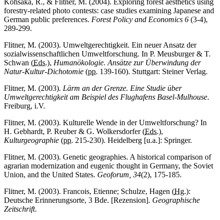
Kohsaka, R., & Flitner, M. (2004). Exploring forest aesthetics using
forestry-related photo contests: case studies examining Japanese and
German public preferences.
Forest Policy and Economics 6
(3-4),
289-299.
Flitner, M. (2003). Umweltgerechtigkeit. Ein neuer Ansatz der
sozialwissenschaftlichen Umweltforschung. In P. Meusburger & T.
Schwan (
Eds.
),
Humanökologie. Ansätze zur Überwindung der
Natur-Kultur-Dichotomie
(
pp.
139-160). Stuttgart: Steiner Verlag.
Flitner, M. (2003).
Lärm an der Grenze. Eine Studie über
Umweltgerechtigkeit am Beispiel des Flughafens Basel-Mulhouse
.
Freiburg, i.V.
Flitner, M. (2003). Kulturelle Wende in der Umweltforschung? In
H. Gebhardt, P. Reuber & G. Wolkersdorfer (
Eds.
),
Kulturgeographie
(
pp.
215-230). Heidelberg [u.a.]: Springer.
Flitner, M. (2003). Genetic geographies. A historical comparison of
agrarian modernization and eugenic thought in Germany, the Soviet
Union, and the United States.
Geoforum, 34
(2), 175-185.
Flitner, M. (2003). Francois, Etienne; Schulze, Hagen (
Hg.
):
Deutsche Erinnerungsorte, 3 Bde. [Rezension].
Geographische
Zeitschrift
.