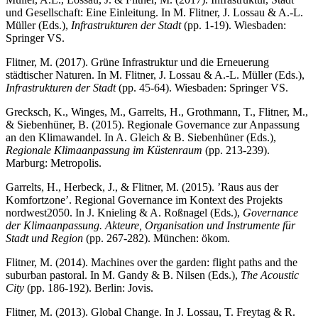
und Gesellschaft: Eine Einleitung. In M. Flitner, J. Lossau & A.-L.
Müller (Eds.),
Infrastrukturen der Stadt
(pp. 1-19). Wiesbaden:
Springer VS.
Flitner, M. (2017). Grüne Infrastruktur und die Erneuerung
städtischer Naturen. In M. Flitner, J. Lossau & A.-L. Müller (Eds.),
Infrastrukturen der Stadt
(pp. 45-64). Wiesbaden: Springer VS.
Grecksch, K., Winges, M., Garrelts, H., Grothmann, T., Flitner, M.,
& Siebenhüner, B. (2015). Regionale Governance zur Anpassung
an den Klimawandel. In A. Gleich & B. Siebenhüner (Eds.),
Regionale Klimaanpassung im Küstenraum
(pp. 213-239).
Marburg: Metropolis.
Garrelts, H., Herbeck, J., & Flitner, M. (2015). ʼRaus aus der
Komfortzoneʼ. Regional Governance im Kontext des Projekts
nordwest2050. In J. Knieling & A. Roßnagel (Eds.),
Governance
der Klimaanpassung. Akteure, Organisation und Instrumente für
Stadt und Region
(pp. 267-282). München: ökom.
Flitner, M. (2014). Machines over the garden: flight paths and the
suburban pastoral. In M. Gandy & B. Nilsen (Eds.),
The Acoustic
City
(pp. 186-192). Berlin: Jovis.
Flitner, M. (2013). Global Change. In J. Lossau, T. Freytag & R.