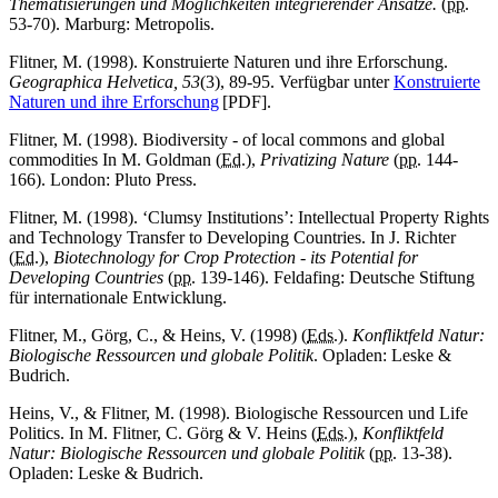
Thematisierungen und Möglichkeiten integrierender Ansätze.
(
pp.
53-70). Marburg: Metropolis.
Flitner, M. (1998). Konstruierte Naturen und ihre Erforschung.
Geographica Helvetica, 53
(3), 89-95. Verfügbar unter
Konstruierte
Naturen und ihre Erforschung
[PDF].
Flitner, M. (1998). Biodiversity - of local commons and global
commodities In M. Goldman (
Ed.
),
Privatizing Nature
(
pp.
144-
166). London: Pluto Press.
Flitner, M. (1998). ‘Clumsy Institutions’: Intellectual Property Rights
and Technology Transfer to Developing Countries. In J. Richter
(
Ed.
),
Biotechnology for Crop Protection - its Potential for
Developing Countries
(
pp.
139-146). Feldafing: Deutsche Stiftung
für internationale Entwicklung.
Flitner, M., Görg, C., & Heins, V. (1998) (
Eds.
).
Konfliktfeld Natur:
Biologische Ressourcen und globale Politik
. Opladen: Leske &
Budrich.
Heins, V., & Flitner, M. (1998). Biologische Ressourcen und Life
Politics. In M. Flitner, C. Görg & V. Heins (
Eds.
),
Konfliktfeld
Natur: Biologische Ressourcen und globale Politik
(
pp.
13-38).
Opladen: Leske & Budrich.