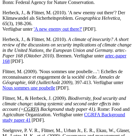
Bonn: Federal Agency for Nature Conservation.
Herbeck, J., & Flitner, M. (2010). 'A new enemy out there'? Der
Klimawandel als Sicherheitsproblem.
Geographica Helvetica,
65
(3), 198-206.
Verfügbar unter
'A new enemy out there?'
[PDF].
Herbeck, J., & Flitner, M. (2010).
A climate of insecurity? A short
review of the discussions on security implications of climate change
in the United Nations, the European Union and Germany. artec-
Paper 168 (Oktober 2010)
. Bremen. Verfügbar unter
artec-paper
168
[PDF].
Flitner, M. (2009). 'Nous sommes une poubelle…': Echelles de
reconnaissance et engagement de la société civile.
Annales de
Géographie, 668 (Juillet/Août 2009)
, 397-413. Verfügbar unter
Nous sommes une poubelle
[PDF].
Flitner, M., & Herbeck, J. (2009).
Biodiversity, food security and
climate change: taking systemic and second order effects into
account (=
CGRFA
Background study paper 41)
. Rome: Food and
Agriculture Organization. Verfügbar unter
CGRFA Background
study paper 41
[PDF].
Snelgrove, P. V. R., Flitner, M., Urban Jr., E. R., Ekau, W., Glaser,
M., Lotze, H. K., et al. (2009). Governance and management of