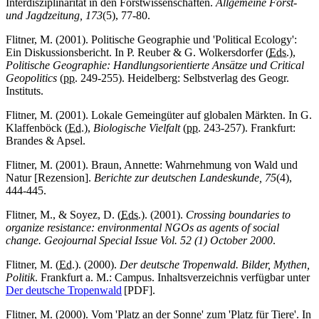
Interdisziplinarität in den Forstwissenschaften.
Allgemeine Forst-
und Jagdzeitung, 173
(5), 77-80.
Flitner, M. (2001). Politische Geographie und 'Political Ecology':
Ein Diskussionsbericht. In P. Reuber & G. Wolkersdorfer (
Eds.
),
Politische Geographie: Handlungsorientierte Ansätze und Critical
Geopolitics
(
pp.
249-255). Heidelberg: Selbstverlag des Geogr.
Instituts.
Flitner, M. (2001). Lokale Gemeingüter auf globalen Märkten. In G.
Klaffenböck (
Ed.
),
Biologische Vielfalt
(
pp.
243-257). Frankfurt:
Brandes & Apsel.
Flitner, M. (2001). Braun, Annette: Wahrnehmung von Wald und
Natur [Rezension].
Berichte zur deutschen Landeskunde, 75
(4),
444-445.
Flitner, M., & Soyez, D. (
Eds.
). (2001).
Crossing boundaries to
organize resistance: environmental NGOs as agents of social
change. Geojournal Special Issue Vol. 52 (1) October 2000
.
Flitner, M. (
Ed.
). (2000).
Der deutsche Tropenwald. Bilder, Mythen,
Politik
. Frankfurt a. M.: Campus. Inhaltsverzeichnis verfügbar unter
Der deutsche Tropenwald
[PDF].
Flitner, M. (2000). Vom 'Platz an der Sonne' zum 'Platz für Tiere'. In