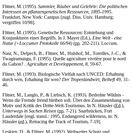
Flitner, M. (1995).
Sammler, Räuber und Gelehrte: Die politischen
Interessen an pflanzengenetischen Ressourcen, 1895-1995
.
Frankfurt, New York: Campus [zugl. Diss. Univ. Hamburg;
vergriffen 10/98].
Flitner, M. (1995). Genetische Ressourcen: Entstehung und
Konjunkturen eines Begriffs. In J. Mayer (Ed.),
Eine Welt - eine
Natur (=Loccumer Protokolle 66/94)
(
pp.
202-211). Loccum.
Nasr, N., Delpech, B., Flitner, M., Hulshof, M., Toreilles, J.-C., &
Twagiramungu, F. (1995). Quelle agriculture vivrière pour le nord
du Gabon? .
Agriculture et Developpement, 8
, 59-67.
Flitner, M. (1993). Biologische Vielfalt nach UNCED: Erhaltung
durch wen, Erhaltung für wen?
Der Tropenlandwirt, Beiheft 49
, 31-
46.
Flitner, M., Langlo, P., & Liebsch, K. (1993). Bedrohte Wildnis -
Wenn die Fremde fremd bleiben soll. Über den Zusammenhang von
Motiv und Kritik des Dritte-Welt-Tourismus. In N. Häusler (
Ed.
),
Unterwegs in Sachen Reisen
(
pp.
7-21). Saarbrücken, Fort
Lauderdale [engl. transl.: 1995, Endangered wilderness, in: N.
Häusler (
ed.
), Retracing the Track of Tourism, 7-19].
Leskien, D., & Flitner, M. (1992). Weltweiter Schutz und