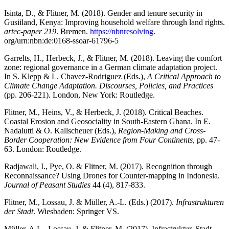
Isinta, D., & Flitner, M. (2018). Gender and tenure security in
Gusiiland, Kenya: Improving household welfare through land rights.
artec-paper 219
. Bremen.
https://nbnresolving
.
org/urn:nbn:de:0168-ssoar-61796-5
Garrelts, H., Herbeck, J., & Flitner, M. (2018). Leaving the comfort
zone: regional governance in a German climate adaptation project.
In S. Klepp & L. Chavez-Rodriguez (Eds.),
A Critical Approach to
Climate Change Adaptation. Discourses, Policies, and Practices
(pp. 206-221). London, New York: Routledge.
Flitner, M., Heins, V., & Herbeck, J. (2018). Critical Beaches.
Coastal Erosion and Geosociality in South-Eastern Ghana. In E.
Nadalutti & O. Kallscheuer (Eds.),
Region-Making and Cross-
Border Cooperation: New Evidence from Four Continents,
pp. 47-
63. London: Routledge.
Radjawali, I., Pye, O. & Flitner, M. (2017). Recognition through
Reconnaissance? Using Drones for Counter-mapping in Indonesia.
Journal of Peasant Studies
44 (4), 817-833.
Flitner, M., Lossau, J. & Müller, A.-L. (Eds.) (2017).
Infrastrukturen
der Stadt
. Wiesbaden: Springer VS.
Müller, A.L., Lossau, J. & Flitner, M. (2017). Infrastruktur, Stadt