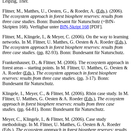
Leipzig, Trier.
Flitner, M., Matthes, U., Oesten, G., & Roeder, A. (
Eds.
). (2006).
The ecosystem approach in forest biosphere reserves: results from
three case studies
. Bonn: Bundesamt für Naturschutz (=BfN-
Skripten 168). Verfügbar unter
BfN-Skript 168
[PDF].
Flitner, M., Klingele, I., & Meyer, C. (2006). On the way to learning
networks. In M. Flitner, U. Matthes, G. Oesten & A. Roeder (
Eds.
),
The ecosystem approach in forest biosphere reserves: results from
three case studies.
(
pp.
82-93). Bonn: Bundesamt für Naturschutz.
Frankenhauser, D., & Flitner, M. (2006). The ecosystem approach in
forest areas – starting points. In M. Flitner, U. Matthes, G. Oesten &
A. Roeder (
Eds.
),
The ecosystem approach in forest biosphere
reserves: results from three case studies.
(
pp.
3-17). Bonn:
Bundesamt für Naturschutz.
Klingele, I., Meyer, C., & Flitner, M. (2006). Rhön case study. In M.
Flitner, U. Matthes, G. Oesten & A. Roeder (
Eds.
),
The ecosystem
approach in forest biosphere reserves: results from three case
studies.
(
pp.
64-81). Bonn: Bundesamt für Naturschutz.
Meyer, C., Klingele, I., & Flitner, M. (2006). Case study
methodology. In M. Flitner, U. Matthes, G. Oesten & A. Roeder
(
Eds.
),
The ecosystem approach in forest biosphere reserves: results