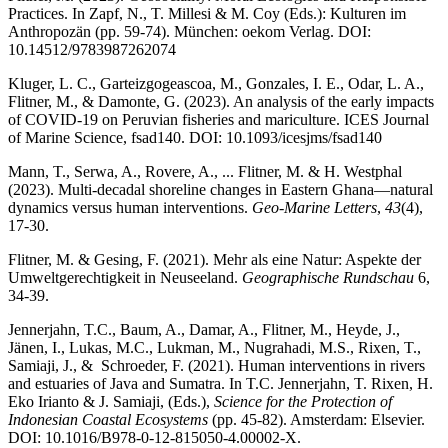
Practices. In Zapf, N., T. Millesi & M. Coy (Eds.): Kulturen im
Anthropozän (pp. 59-74). München: oekom Verlag. DOI:
10.14512/9783987262074
Kluger, L. C., Garteizgogeascoa, M., Gonzales, I. E., Odar, L. A.,
Flitner, M., & Damonte, G. (2023). An analysis of the early impacts
of COVID-19 on Peruvian fisheries and mariculture. ICES Journal
of Marine Science, fsad140. DOI: 10.1093/icesjms/fsad140
Mann, T., Serwa, A., Rovere, A., ... Flitner, M. & H. Westphal
(2023). Multi-decadal shoreline changes in Eastern Ghana—natural
dynamics versus human interventions.
Geo-Marine Letters
,
43
(4),
17-30.
Flitner, M. & Gesing, F. (2021). Mehr als eine Natur: Aspekte der
Umweltgerechtigkeit in Neuseeland.
Geographische Rundschau
6,
34-39.
Jennerjahn, T.C., Baum, A., Damar, A., Flitner, M., Heyde, J.,
Jänen, I., Lukas, M.C., Lukman, M., Nugrahadi, M.S., Rixen, T.,
Samiaji, J., & Schroeder, F. (2021). Human interventions in rivers
and estuaries of Java and Sumatra. In T.C. Jennerjahn, T. Rixen, H.
Eko Irianto & J. Samiaji, (Eds.),
Science for the Protection of
Indonesian Coastal Ecosystems
(pp. 45-82). Amsterdam: Elsevier.
DOI: 10.1016/B978-0-12-815050-4.00002-X.