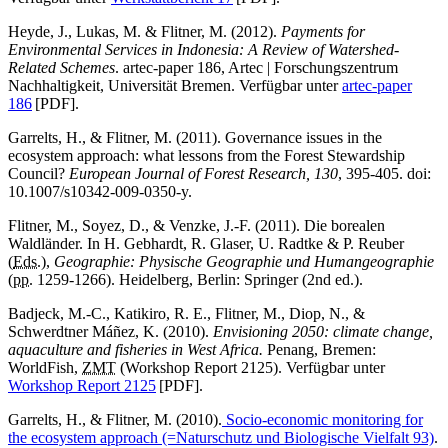
Heyde, J., Lukas, M. & Flitner, M. (2012).
Payments for
Environmental Services in Indonesia: A Review of Watershed-
Related Schemes
. artec-paper 186, Artec | Forschungszentrum
Nachhaltigkeit, Universität Bremen. Verfügbar unter
artec-paper
186
[PDF].
Garrelts, H., & Flitner, M. (2011). Governance issues in the
ecosystem approach: what lessons from the Forest Stewardship
Council?
European Journal of Forest Research, 130
, 395-405. doi:
10.1007/s10342-009-0350-y.
Flitner, M., Soyez, D., & Venzke, J.-F. (2011). Die borealen
Waldländer. In H. Gebhardt, R. Glaser, U. Radtke & P. Reuber
(
Eds.
),
Geographie: Physische Geographie und Humangeographie
(
pp.
1259-1266). Heidelberg, Berlin: Springer (2nd ed.).
Badjeck, M.-C., Katikiro, R. E., Flitner, M., Diop, N., &
Schwerdtner Máñez, K. (2010).
Envisioning 2050: climate change,
aquaculture and fisheries in West Africa.
Penang, Bremen:
WorldFish,
ZMT
(Workshop Report 2125). Verfügbar unter
Workshop Report 2125
[PDF].
Garrelts, H., & Flitner, M. (2010).
Socio-economic monitoring for
the ecosystem approach (=Naturschutz und Biologische Vielfalt 93)
.