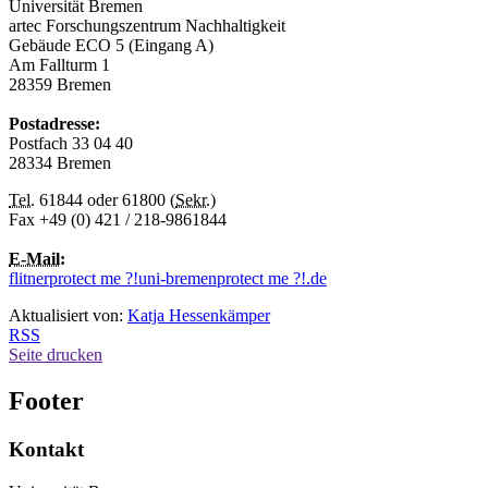
Universität Bremen
artec Forschungszentrum Nachhaltigkeit
Gebäude ECO 5 (Eingang A)
Am Fallturm 1
28359 Bremen
Postadresse:
Postfach 33 04 40
28334 Bremen
Tel.
61844 oder 61800 (
Sekr.
)
Fax +49 (0) 421 / 218-9861844
E-Mail
:
flitner
protect me ?!
uni-bremen
protect me ?!
.de
Aktualisiert von:
Katja Hessenkämper
RSS
Seite drucken
Footer
Kontakt