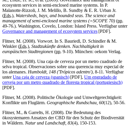
ecosystem services in semi-enclosed marine systems. In P.
Malanotte-Rizzoli, J. M. Melillo, B. Sundby & E. R. Urban Jr.
(
Eds.
),
Watersheds, bays, and bounded seas.
The science and
management of semi-enclosed marine systems (=SCOPE 70)
(
pp.
49-76.). Washington, Covelo, London: Island Press. Verfügbar unter
Governance and management of ecosystem services
[PDF].
Flitner, M. (2008). Vorwort. In S. Bauriedl, D. Schindler & M.
Winkler (
Eds.
),
Stadtzukünfte denken. Nachhaltigkeit in
europäischen Stadtregionen
(
pp.
9-10). München: oekom Verlag.
Flitner, M. (2008). Una caja de cerveza por un metro cuadrado de
selva tropical. Observaciones sobre una querencia muy especial de
los alemanes.
Humboldt, 148 ('Trópicos adentro')
, 8-11. Verfügbar
unter
Una caja de cerveza (spanisch)
[PDF],
Um engradado de
cerveja por um metro quadrado de floresta tropical (portugiesisch)
[PDF].
Flitner, M. (2008). Politische Ökologie und Umweltgerechtigkeit:
Konflikte um Fluglärm.
Geographische Rundschau, 60
(12), 50-56.
Flitner, M., & Garrelts, H. (2008). Die Bedeutung des
ökosystemaren Ansatzes der CBD für den Schutz der Biodiversität
in Wäldern.
Natur und Landschaft, 83
(4), 150-153.