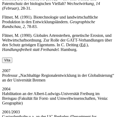
Patentschutz der biologischen Vielfalt?
Wechselwirkung, 14
(Februar)
, 28-31.
Flitner, M. (1991). Biotechnologie und landwirtschaftliche
Produktion in den Entwicklungsländern.
Geographische
Rundschau, 2
, 78-83.
Flitner, M. (1990). Globales Artensterben, genetische Erosion, und
Weltwirtschaftsordnung. Zur Rolle der GATT-Verhandlungen über
den Schutz geistigen Eigentums. In C. Deiting (
Ed.
),
Handlungsfreiheit statt Freihandel.
Hamburg.
Vita
2007
Professur „Nachhaltige Regionalentwicklung in der Globalisierung“
an der Universität Bremen
2004
Habilitation an der Albert-Ludwigs-Universität Freiburg im
Breisgau (Fakultät für Forst- und Umweltwissenschaften, Venia:
Geographie)
2001/2003
Gastaufenthalte
u.a.
an der
UC
Berkeley (Department for