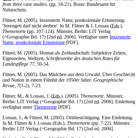
from three case studies.
(
pp.
18-21). Bonn: Bundesamt für
Naturschutz.
Flitner, M. (2005). Inszenierte Natur, postkoloniale Erinnerung:
'Serengeti darf nicht sterben'. In M. Flitner & J. Lossau (
Eds.
),
Themenorte
(pp. 107-124). Münster, Berlin: LIT Verlag
(=Geographie Bd. 17) [2nd
ed.
2006]. Verfügbar unter
Inszenierte
Natur, postkoloniale Erinnerung
[PDF].
Flitner, M. (2005). Heimat als Zeitlandschaft: Subjektive Zeiten,
Eigenzeiten, Weltzeit.
Schriftenreihe des deutschen Rates für
Landespflege 77
, 50-54.
Flitner, M. (2005). Das Mädchen aus dem Urwald. Über Geschlecht
und Nation in einem Filmhit der 1950er Jahre.
Geographische
Revue, 7
(1-2), 7-23.
Flitner, M., & Lossau, J. (
Eds.
). (2005).
Themenorte
. Münster,
Berlin: LIT Verlag (=Geographie Bd. 17) [2nd
ed.
2006]. Einleitung
verfügbar unter
Themenorte
[PDF].
Lossau, J., & Flitner, M. (2005). Ortsbesichtigung. Eine Einleitung.
In M. Flitner & J. Lossau (Eds.),
Themenorte
(pp. 7-22). Münster,
Berlin: LIT Verlag (=Geographie Bd. 17) [2nd ed. 2006].