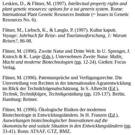
Leskien, D., & Flitner, M. (1997).
Intellectual property rights and
plant genetic resources: options for a sui generis system
. Rome:
International Plant Genetic Resources Institute (= Issues in Genetic
Resources No. 6).
Flitner, M., Liebsch, K., & Langlo, P. (1997). Kultur kaputt.
Voyage: Jahrbuch für Reise- und Tourismusforschung, 1: Warum
Reisen?
, 86-98.
Flitner, M. (1996). Zweite Natur und Dritte Welt. In U. Sprenger, J.
Knirsch & K. Lanje (
Eds.
),
Unternehmen Zweite Natur. Multis,
Macht und moderne Biotechnologien
(
pp.
12-24). Gießen: Focus
Verlag.
Flitner, M. (1996). Patentansprüche und Verfügungsrechte. Die
Umverteilung von Rechten in der internationalen Agrarentwicklung
im Blick der Technikfolgenabschätzung. In S. Albrecht (
Ed.
),
Technik, Technikfolgen, Technikgestaltung
(
pp.
119-137). Berlin,
Hamburg: Reimer.
Flitner, M. (1996). Ökologische Risiken der modernen
Biotechnologie in Entwicklungsländern. In H. Franzen (
Ed.
),
Auswirkungen biotechnologischer Innovationen auf die
ökonomische und soziale Situation in den Entwicklungsländern
(
pp.
33-41). Bonn: ATSAF, GTZ, BMZ.