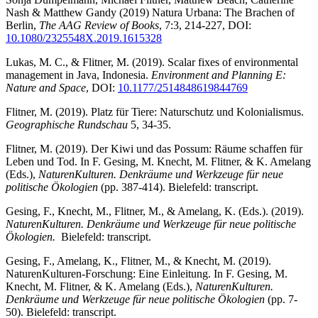
Nash & Matthew Gandy (2019) Natura Urbana: The Brachen of
Berlin,
The AAG Review of Books
, 7:3, 214-227, DOI:
10.1080/2325548X.2019.1615328
Lukas, M. C., & Flitner, M. (2019). Scalar fixes of environmental
management in Java, Indonesia.
Environment and Planning E:
Nature and Space
, DOI:
10.1177/2514848619844769
Flitner, M. (2019). Platz für Tiere: Naturschutz und Kolonialismus.
Geographische Rundschau
5, 34-35.
Flitner, M. (2019). Der Kiwi und das Possum: Räume schaffen für
Leben und Tod. In F. Gesing, M. Knecht, M. Flitner, & K. Amelang
(Eds.),
NaturenKulturen. Denkräume und Werkzeuge für neue
politische Ökologien
(pp. 387-414). Bielefeld: transcript.
Gesing, F., Knecht, M., Flitner, M., & Amelang, K. (Eds.). (2019).
NaturenKulturen. Denkräume und Werkzeuge für neue politische
Ökologien.
Bielefeld: transcript.
Gesing, F., Amelang, K., Flitner, M., & Knecht, M. (2019).
NaturenKulturen-Forschung: Eine Einleitung. In F. Gesing, M.
Knecht, M. Flitner, & K. Amelang (Eds.),
NaturenKulturen.
Denkräume und Werkzeuge für neue politische Ökologien
(pp. 7-
50). Bielefeld: transcript.