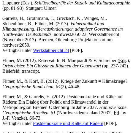
Lippuner (Eds.),
Schlüsselbegriffe der Sozial- und Kulturgeographie
(pp. 81-93). Stuttgart: Ulmer.
Garrelts, H., Grothmann, T., Grecksch, K., Winges, M.,
Siebenhüner, B., Flitner, M. (2013).
Vulnerabilität und
Klimaanpassung: Herausforderungen adaptiver Governance im
Nordwesten Deutschlands
. nordwest2050 23. Werkstattbericht
(November 2013). Bremen, Oldenburg: Projektkonsortium
nordwest2050.
Verfügbar unter
Werkstattbericht 23
[PDF].
Flitner, M. (2012). Reservat. In N. Marquardt & V. Schreiber (
Eds.
),
Ortsregister. Ein Glossar zu Räumen der Gegenwart
(pp. 237-242).
Bielefeld: transcript.
Flitner, M., & Korf, B. (2012). Kriege der Zukunft = Klimakriege?
Geographische Rundschau, 64
(2), 46-48.
Flitner, M., & Garrelts, H. (2012). Postdemokratie und Kälte auf
Rädern: Ein Dialog über Politik und Klimawandel in der
Metropolregion Bremen-Oldenburg im Jahre 2037.
Hannoversche
Geographische Arbeiten, 61
('Nordwestdeutschland 2037',
Ed.
by
J.-F. Venzke), 66-73.
Verfügbar unter
Postdemokratie und Kälte auf Rädern
[PDF].