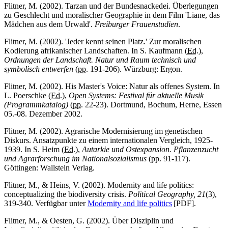
Flitner, M. (2002). Tarzan und der Bundesnackedei. Überlegungen
zu Geschlecht und moralischer Geographie in dem Film 'Liane, das
Mädchen aus dem Urwald'.
Freiburger Frauenstudien
.
Flitner, M. (2002). 'Jeder kennt seinen Platz.' Zur moralischen
Kodierung afrikanischer Landschaften. In S. Kaufmann (
Ed.
),
Ordnungen der Landschaft. Natur und Raum technisch und
symbolisch entwerfen
(
pp.
191-206). Würzburg: Ergon.
Flitner, M. (2002). His Master's Voice: Natur als offenes System. In
L. Poerschke (
Ed.
),
Open Systems: Festival für aktuelle Musik
(Programmkatalog)
(
pp.
22-23). Dortmund, Bochum, Herne, Essen
05.-08. Dezember 2002.
Flitner, M. (2002). Agrarische Modernisierung im genetischen
Diskurs. Ansatzpunkte zu einem internationalen Vergleich, 1925-
1939. In S. Heim (
Ed.
),
Autarkie und Ostexpansion. Pflanzenzucht
und Agrarforschung im Nationalsozialismus
(
pp.
91-117).
Göttingen: Wallstein Verlag.
Flitner, M., & Heins, V. (2002). Modernity and life politics:
conceptualizing the biodiversity crisis.
Political Geography, 21
(3),
319-340. Verfügbar unter
Modernity and life politics
[PDF].
Flitner, M., & Oesten, G. (2002). Über Disziplin und