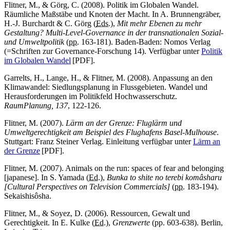
Flitner, M., & Görg, C. (2008). Politik im Globalen Wandel.
Räumliche Maßstäbe und Knoten der Macht. In A. Brunnengräber,
H.-J. Burchardt & C. Görg (
Eds.
),
Mit mehr Ebenen zu mehr
Gestaltung? Multi-Level-Governance in der transnationalen Sozial-
und Umweltpolitik
(
pp.
163-181). Baden-Baden: Nomos Verlag
(=Schriften zur Governance-Forschung 14). Verfügbar unter
Politik
im Globalen Wandel
[PDF].
Garrelts, H., Lange, H., & Flitner, M. (2008). Anpassung an den
Klimawandel: Siedlungsplanung in Flussgebieten. Wandel und
Herausforderungen im Politikfeld Hochwasserschutz.
RaumPlanung, 137
, 122-126.
Flitner, M. (2007).
Lärm an der Grenze: Fluglärm und
Umweltgerechtigkeit am Beispiel des Flughafens Basel-Mulhouse
.
Stuttgart: Franz Steiner Verlag. Einleitung verfügbar unter
Lärm an
der Grenze
[PDF].
Flitner, M. (2007). Animals on the run: spaces of fear and belonging
[japanese]. In S. Yamada (
Ed.
),
Bunka to shite no terebi komâsharu
[Cultural Perspectives on Television Commercials]
(
pp.
183-194).
Sekaishisôsha.
Flitner, M., & Soyez, D. (2006). Ressourcen, Gewalt und
Gerechtigkeit. In E. Kulke (
Ed.
),
Grenzwerte
(pp. 603-638). Berlin,