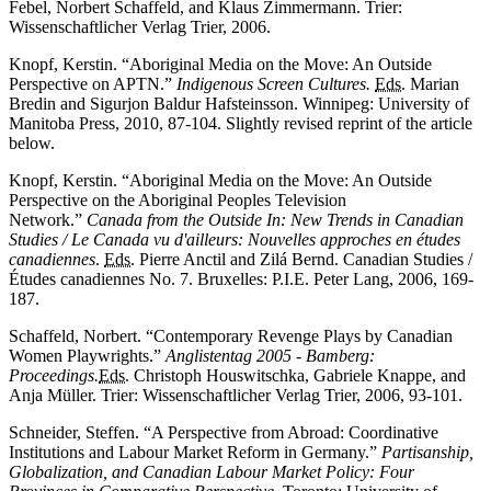
Febel, Norbert Schaffeld,
and
Klaus Zimmermann. Trier:
Wissenschaftlicher Verlag Trier, 2006.
Knopf, Kerstin. “
Aboriginal Media on the Move: An Outside
Perspective on APTN.”
Indigenous Screen Cultures.
Eds.
Marian
Bredin and Sigurjon Baldur Hafsteinsson. Winnipeg: University of
Manitoba Press
, 2010, 87-104. Slightly revised reprint of the article
below.
Knopf, Kerstin. “
Aboriginal Media on the Move: An Outside
Perspective on the Aboriginal Peoples Television
Network.”
Canada from the Outside
In:
New Trends in Canadian
Studies
/
Le Canada vu d'ailleurs: Nouvelles approches en études
canadiennes
.
Eds.
Pierre Anctil and Zilá Bernd.
Canadian Studies
/
Études canadiennes
No. 7. Bruxelles: P.I.E. Peter Lang, 2006, 169-
187.
Schaffeld, Norbert.
“Contemporary Revenge Plays by Canadian
Women Playwrights.”
Anglistentag 2005 - Bamberg:
Proceedings.
Eds.
Christoph Houswitschka, Gabriele Knappe,
and
Anja Müller. Trier: Wissenschaftlicher Verlag Trier, 2006, 93-101.
Schneider, Steffen.
“A Perspective from Abroad: Coordinative
Institutions and Labour Market Reform in Germany.”
Partisanship,
Globalization, and Canadian Labour Market Policy: Four