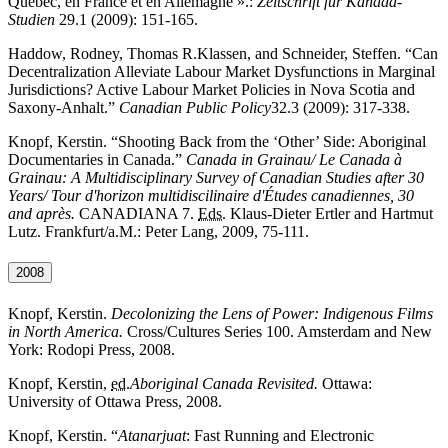
Québec, en France et en Allemagne
».:
Zeitschrift für Kanada-
Studien
29.1 (2009): 151-165.
Haddow, Rodney, Thomas R.Klassen,
and
Schneider, Steffen. “
Can
Decentralization Alleviate Labour Market Dysfunctions in Marginal
Jurisdictions? Active Labour Market Policies in Nova Scotia and
Saxony-Anhalt.”
Canadian Public Policy
32.3 (2009): 317-338.
Knopf, Kerstin. “Shooting Back from the ‘Other’ Side: Aboriginal
Documentaries in Canada.”
Canada in Grainau/ Le Canada à
Grainau: A Multidisciplinary Survey of Canadian Studies after 30
Years/
Tour d'horizon multidiscilinaire d'Études canadiennes, 30
and après
.
CANADIANA 7.
Eds.
Klaus-Dieter Ertler and Hartmut
Lutz. Frankfurt/a.M.: Peter Lang, 2009, 75-111.
2008
Knopf, Kerstin.
Decolonizing the Lens of Power: Indigenous Films
in North America.
Cross/Cultures Series 100. Amsterdam and New
York: Rodopi Press
, 2008.
Knopf, Kerstin,
ed.
Aboriginal Canada Revisited.
Ottawa:
University of Ottawa Press
, 2008.
Knopf, Kerstin. “
Atanarjuat
: Fast Running and Electronic