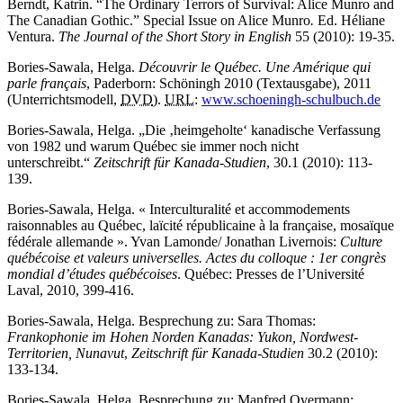
Berndt, Katrin. “
The Ordinary Terrors of Survival: Alice Munro and
The Canadian Gothic.” Special Issue on Alice Munro
.
Ed. Héliane
Ventura.
The Journa
l of the Short Story in English
55 (2010): 19-35.
Bories-Sawala, Helga.
Découvrir le Québec. Une Amérique qui
parle français
,
Paderborn: Schöningh 2010 (Textausgabe), 2011
(Unterrichtsmodell,
DVD
).
URL
:
www.schoeningh-schulbuch.de
Bories-Sawala, Helga. „Die ‚heimgeholte‘ kanadische Verfassung
von 1982 und warum Québec sie immer noch nicht
unterschreibt.“
Zeitschrift für Kanada-Studien
, 30.1 (2010): 113-
139.
Bories-Sawala, Helga. «
Interculturalité et accommodements
raisonnables au Québec, laïcité républicaine à la française, mosaïque
fédérale allemande ». Yvan Lamonde/ Jonathan Livernois:
Culture
québécoise et valeurs universelles. Actes du colloque : 1er congrès
mondial d’études québécoises
. Québec: Presses de l’Université
Laval
, 2010, 399-416.
Bories-Sawala, Helga. Besprechung zu: Sara Thomas:
Frankophonie im Hohen Norden Kanadas: Yukon, Nordwest-
Territorien, Nunavut
,
Zeitschrift für Kanada-Studien
30.2 (2010):
133-134.
Bories-Sawala, Helga. Besprechung zu: Manfred Overmann: