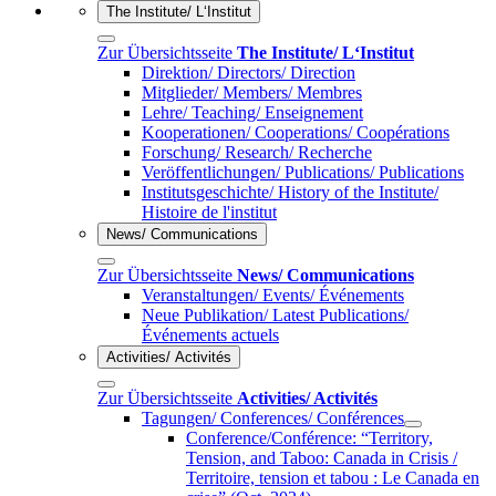
The Institute/ L‘Institut
Zur Übersichtsseite
The Institute/ L‘Institut
Direktion/ Directors/ Direction
Mitglieder/ Members/ Membres
Lehre/ Teaching/ Enseignement
Kooperationen/ Cooperations/ Coopérations
Forschung/ Research/ Recherche
Veröffentlichungen/ Publications/ Publications
Institutsgeschichte/ History of the Institute/
Histoire de l'institut
News/ Communications
Zur Übersichtsseite
News/ Communications
Veranstaltungen/ Events/ Événements
Neue Publikation/ Latest Publications/
Événements actuels
Activities/ Activités
Zur Übersichtsseite
Activities/ Activités
Tagungen/ Conferences/ Conférences
Conference/Conférence: “Territory,
Tension, and Taboo: Canada in Crisis /
Territoire, tension et tabou : Le Canada en