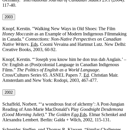
117-40.
2003
Knopf, Kerstin. "
Walking New Ways in Old Shoes: The Film
Honey Moccasin
as an Example of Modern Indigenous Filmmaking
in Canada.”
Connections: Non-Native Perspectives on Canadian
Native Writers
.
Eds.
Coomi Vevaina and Hartmut Lutz.
New Delhi
:
Creative Books, 2003, 60-92.
Knopf, Kerstin. “‘
Joseph you know him he don trus dah Anglais.’ –
Or: English as (Post)colonial Language in Canadian Indigenous
Films.”
The Politics of English as a World Language.
Cross/Cultures Series 65. ASNEL Papers 7.
Ed.
Christian Mair.
Amsterdam and New York: Rodopi
, 2003, 467-477.
2002
Schaffeld, Norbert. “‘
a wondrous feat of alchemy’: A Post-Jungian
Reading of Ann-Marie MacDonald’s Play
Goodnight Desdemona
(Good Morning Juliet)
.”
The Golden Egg.
Eds.
Elmar Schenkel
and
Alexandra Lembert. Berlin: Galda + Wilch, 2002, 115-131.
Schneider, Steffen, und Thomas R. Klassen. “
Similar Challenges,