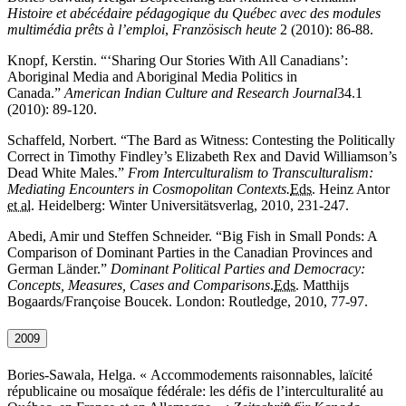
Histoire et abécédaire pédagogique du Québec avec des modules
multimédia prêts à l’emploi
,
Französisch heute
2 (2010): 86-88.
Knopf, Kerstin. “‘
Sharing Our Stories With All Canadians’:
Aboriginal Media and Aboriginal Media Politics in
Canada.”
American Indian Culture and Research Journal
34.1
(2010): 89-120.
Schaffeld, Norbert. “
The Bard as Witness: Contesting the Politically
Correct in Timothy Findley’s Elizabeth Rex and David Williamson’s
Dead White Males.”
From Interculturalism to Transculturalism:
Mediating Encounters in Cosmopolitan Contexts.
Eds.
Heinz Antor
et al.
Heidelberg: Winter Universitätsverlag, 2010, 231-247.
Abedi, Amir und Steffen Schneider. “
Big Fish in Small Ponds: A
Comparison of Dominant Parties in the Canadian Provinces and
German Länder.”
Dominant Political Parties and Democracy:
Concepts, Measures, Cases and Comparisons
.
Eds.
Matthijs
Bogaards/
Françoise Boucek
. London: Routledge, 2010, 77-97.
2009
Bories-Sawala, Helga. «
Accommodements raisonnables, laïcité
républicaine ou mosaïque fédérale: les défis de l’interculturalité au