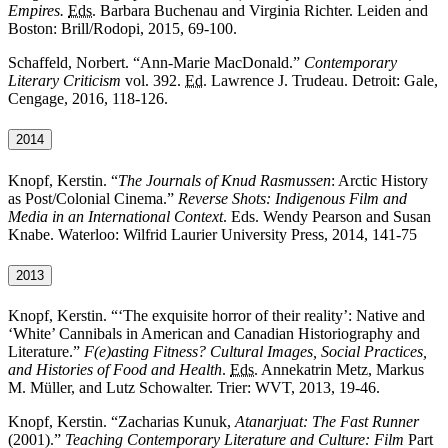
Empires.
Eds.
Barbara Buchenau and Virginia Richter. Leiden and
Boston: Brill/Rodopi, 2015, 69-100.
Schaffeld, Norbert. “Ann-Marie MacDonald.”
Contemporary
Literary Criticism
vol. 392.
Ed.
Lawrence J. Trudeau. Detroit: Gale,
Cengage, 2016, 118-126.
2014
Knopf, Kerstin. “
The Journals of Knud Rasmussen
: Arctic History
as Post/Colonial Cinema.”
Reverse Shots: Indigenous Film and
Media in an International Context
. Eds. Wendy Pearson and Susan
Knabe. Waterloo: Wilfrid Laurier University Press
, 2014, 141-75
2013
Knopf, Kerstin. “
‘The exquisite horror of their reality’: Native and
‘White’ Cannibals in American and Canadian Historiography and
Literature.”
F(
e)asting Fitness? Cultural Images, Social Practices,
and Histories of Food and Health
.
Eds.
Annekatrin Metz, Markus
M. Müller,
and
Lutz Schowalter. Trier: WVT, 2013, 19-46.
Knopf, Kerstin. “
Zacharias Kunuk,
Atanarjuat: The Fast Runner
(2001).”
Teaching Contemporary Literature and Culture: Film
Part