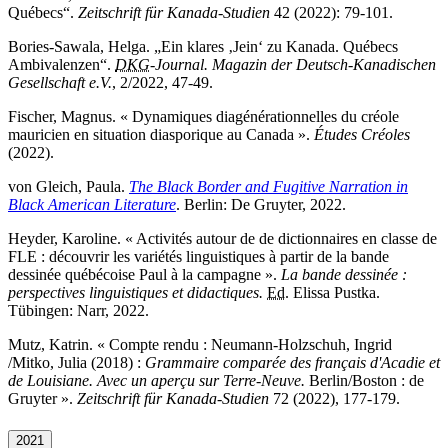
Québecs“.
Zeitschrift für Kanada-Studien
42 (2022): 79-101.
Bories-Sawala, Helga. „Ein klares ‚Jein‘ zu Kanada. Québecs
Ambivalenzen“.
DKG
-Journal. Magazin der Deutsch-Kanadischen
Gesellschaft e.V.
, 2/2022, 47-49.
Fischer, Magnus. « Dynamiques diagénérationnelles du créole
mauricien en situation diasporique au Canada ».
Études Créoles
(2022).
von Gleich, Paula.
The Black Border and Fugitive Narration in
Black American Literature
. Berlin: De Gruyter, 2022.
Heyder, Karoline. « Activités autour de de dictionnaires en classe de
FLE : découvrir les variétés linguistiques à partir de la bande
dessinée québécoise Paul à la campagne ».
La bande dessinée :
perspectives linguistiques et didactiques.
Ed.
Elissa Pustka.
Tübingen: Narr, 2022.
Mutz, Katrin. « Compte rendu : Neumann-Holzschuh, Ingrid
/Mitko, Julia (2018) :
Grammaire comparée des français d'Acadie et
de Louisiane. Avec un aperçu sur Terre-Neuve.
Berlin/Boston : de
Gruyter ».
Zeitschrift für Kanada-Studien
72 (2022), 177-179.
2021