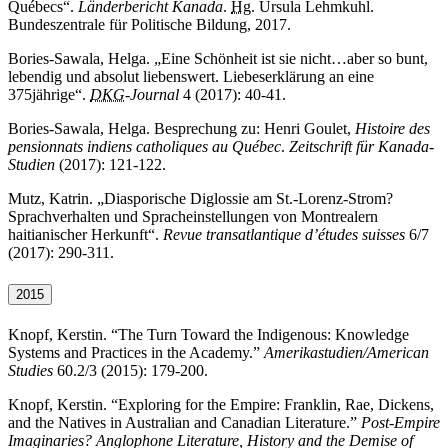
Québecs“.
Länderbericht Kanada
.
Hg.
Ursula Lehmkuhl.
Bundeszentrale für Politische Bildung, 2017.
Bories-Sawala, Helga. „Eine Schönheit ist sie nicht…aber so bunt,
lebendig und absolut liebenswert. Liebeserklärung an eine
375jährige“.
DKG
-Journal
4 (2017): 40-41.
Bories-Sawala, Helga. Besprechung zu:
Henri Goulet,
Histoire des
pensionnats indiens catholiques au Québec
.
Zeitschrift für Kanada-
Studien
(2017): 121-122.
Mutz, Katrin. „Diasporische Diglossie am St.-Lorenz-Strom?
Sprachverhalten und Spracheinstellungen von Montrealern
haitianischer Herkunft“.
Revue transatlantique d’études suisses
6/7
(2017): 290-311.
2015
Knopf, Kerstin. “The Turn Toward the Indigenous: Knowledge
Systems and Practices in the Academy.”
Amerikastudien/American
Studies
60.2/3 (2015): 179-200.
Knopf, Kerstin. “Exploring for the Empire: Franklin, Rae, Dickens,
and the Natives in Australian and Canadian Literature.”
Post-Empire
Imaginaries? Anglophone Literature, History and the Demise of