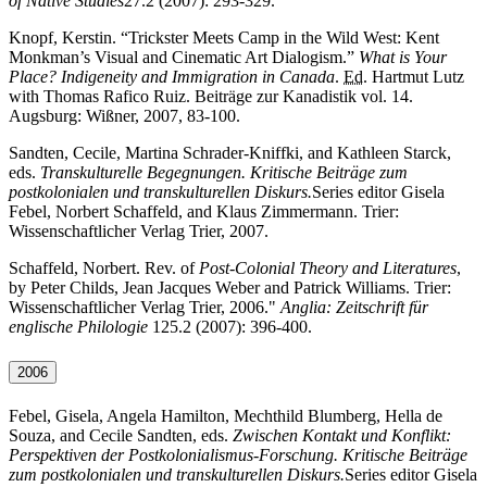
of Native Studies
27.2 (2007): 293-329.
Knopf, Kerstin. “
Trickster Meets Camp in the Wild West: Kent
Monkman’s Visual and Cinematic Art Dialogism.”
What is Your
Place? Indigeneity and Immigration in Canada
.
Ed.
Hartmut Lutz
with
Thomas Rafico Ruiz. Beiträge zur Kanadistik vol. 14.
Augsburg: Wißner, 2007, 83-100.
Sandten, Cecile, Martina Schrader-Kniffki,
and
Kathleen Starck,
eds.
Transkulturelle Begegnungen. Kritische Beiträge zum
postkolonialen und transkulturellen Diskurs.
Series editor
Gisela
Febel, Norbert Schaffeld,
and
Klaus Zimmermann. Trier:
Wissenschaftlicher Verlag Trier, 2007.
Schaffeld, Norbert.
Rev. of
Post-Colonial Theory and Literatures
,
by Peter Childs, Jean Jacques Weber and Patrick Williams
. Trier:
Wissenschaftlicher Verlag Trier, 2006."
Anglia: Zeitschrift für
englische Philologie
125.2 (2007): 396-400.
2006
Febel, Gisela, Angela Hamilton, Mechthild Blumberg, Hella de
Souza,
and
Cecile Sandten, eds.
Zwischen Kontakt und Konflikt:
Perspektiven der Postkolonialismus-Forschung. Kritische Beiträge
zum postkolonialen und transkulturellen Diskurs.
Series editor
Gisela