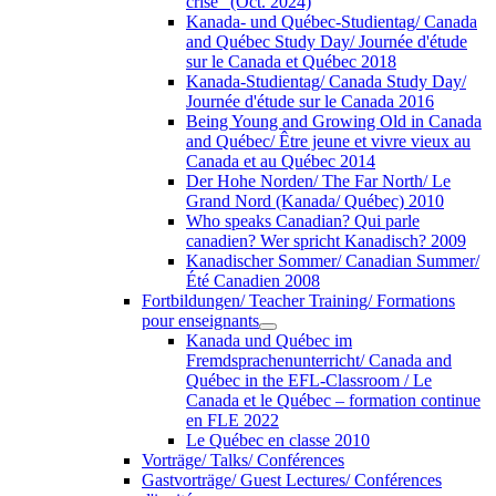
crise” (Oct. 2024)
Kanada- und Québec-Studientag/ Canada
and Québec Study Day/ Journée d'étude
sur le Canada et Québec 2018
Kanada-Studientag/ Canada Study Day/
Journée d'étude sur le Canada 2016
Being Young and Growing Old in Canada
and Québec/ Être jeune et vivre vieux au
Canada et au Québec 2014
Der Hohe Norden/ The Far North/ Le
Grand Nord (Kanada/ Québec) 2010
Who speaks Canadian? Qui parle
canadien? Wer spricht Kanadisch? 2009
Kanadischer Sommer/ Canadian Summer/
Été Canadien 2008
Fortbildungen/ Teacher Training/ Formations
pour enseignants
Kanada und Québec im
Fremdsprachenunterricht/ Canada and
Québec in the EFL-Classroom / Le
Canada et le Québec – formation continue
en FLE 2022
Le Québec en classe 2010
Vorträge/ Talks/ Conférences
Gastvorträge/ Guest Lectures/ Conférences