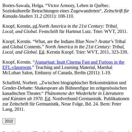
Bories-Sawala, Helga. “Victor Armory, Leben in Québec.
Soziokulturelle Betrachtungen eines Zugewanderten“,
Zeitschrift für
Kanada-Studien
31.2 (2011): 108-110.
Knopf, Kerstin,
ed.
North America in the 21st Century: Tribal,
Local, and Global
.
Festschrift für Hartmut Lutz. Trier: WVT, 2011.
Knopf, Kerstin. “
What, are the Indians Blue Now?
Avatar
’s Tribal
and Global Contents.”
North America in the 21st Century: Tribal,
Local, and Global
.
Ed.
Kerstin Knopf. Trier: WVT, 2011, 323-339.
Knopf, Kerstin.
“
Atanarjuat: Inuit Cinema Fast and Furious in the
EFL-classroom
.” Teaching and Learning Material, Marshal
McLuhan Salon, Embassy of Canada,
Berlin (2011): 1-19.
Schaffeld, Norbert. „Zwischen biographischer Rekonstruktion und
Gender-Debatte: Shakespeare als Bühnenfigur im zeitgenössischen
kanadischen Theater.“
Phänomene der Wiederkehr in Literaturen
und Künsten ab 1970.
Ed.
Nordverbund Germanistik. Publikationen
zur Zeitschrift für Germanistik, Neue Folge, Bd. 24. Bern: Peter
Lang, 2011.
2010