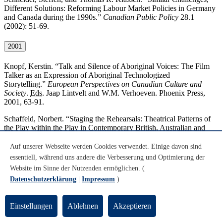
Different Solutions: Reforming Labour Market Policies in Germany
and Canada during the 1990s.”
Canadian Public Policy
28.1
(2002): 51-69.
2001
Knopf, Kerstin. “
Talk and Silence of Aboriginal Voices: The Film
Talker as an Expression of Aboriginal Technologized
Storytelling.”
European Perspectives on Canadian Culture and
Society
.
Eds.
Jaap Lintvelt
and
W.M. Verhoeven.
Phoenix Press
,
2001, 63-91.
Schaffeld, Norbert. “
Staging the Rehearsals: Theatrical Patterns of
the Play within the Play in Contemporary British, Australian and
Canadian Metadrama.”
Text – Varieties – Translation
.
Eds.
Wolfgang
Thiele, Albrecht Neubert,
and
Christian Todenhagen.
ZAA
Studies
.
Auf unserer Webseite werden Cookies verwendet. Einige davon sind
Tübingen: Stauffenburg Verlag, 2001, 173-188.
essentiell, während uns andere die Verbesserung und Optimierung der
Website im Sinne der Nutzenden ermöglichen. (
Schaffeld, Norbert. “
Shakespeare’s Canadian Sister: The Emergence
Datenschutzerklärung
|
Impressum
)
of a Female Playwright in Ann-Marie MacDonald’s
Comedy
Goodnight Desdemona (Good Morning Juliet)
.
"
Literaturwissenschaftliches Jahrbuch
42 (2001): 285-301.
Einstellungen
Ablehnen
Akzeptieren
Schneider, Steffen. „Kanada in der Welt“.
Kanada. Geographie,