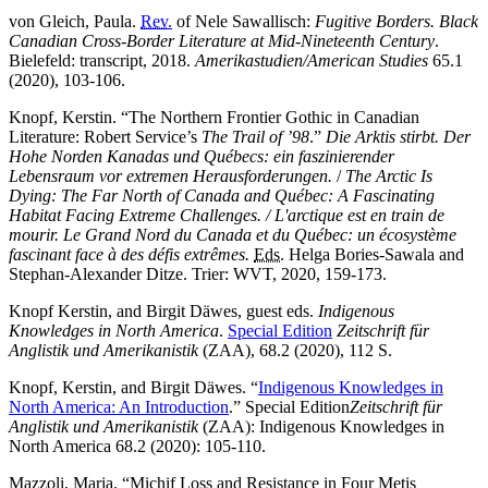
von Gleich, Paula.
Rev.
of Nele Sawallisch:
Fugitive Borders.
Black
Canadian Cross-Border Literature at Mid-Nineteenth Century
.
Bielefeld: transcript, 2018.
Amerikastudien/
American Studies
65.1
(2020), 103-106.
Knopf, Kerstin. “
The Northern Frontier Gothic in Canadian
Literature: Robert Service’s
The Trail of ’98
.”
Die Arktis stirbt. Der
Hohe Norden Kanadas und Québecs: ein faszinierender
Lebensraum vor extremen Herausforderungen.
/
The Arctic Is
Dying:
The Far North of Canada and Québec: A Fascinating
Habitat Facing Extreme Challenges
. /
L'arctique
est
en train de
mourir.
Le Grand Nord du Canada et du
Québec:
un écosystème
fascinant face à des défis extrêmes
.
Eds.
Helga Bories-Sawala
and
Stephan-Alexander Ditze. Trier: WVT, 2020, 159-173.
Knopf Kerstin, and Birgit Däwes, guest eds.
Indigenous
Knowledges in North America
.
Special Edition
Zeitschrift für
Anglistik und Amerikanistik
(ZAA), 68.2 (2020), 112 S.
Knopf, Kerstin
, and
Birgit Däwes. “
Indigenous Knowledges in
North America: An Introduction
.” Special Edition
Zeitschrift für
Anglistik und Amerikanistik
(ZAA):
Indigenous Knowledges in
North America
68.2 (2020): 105-110.
Mazzoli, Maria. “
Michif Loss and Resistance in Four Metis