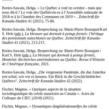
Bories-Sawala, Helga. «
Le Québec a voté en octobre - mais que
nous dit-il ? Le vote des Québécois-es à l’Assemblée nationale de
2018 et à la Chambre des Communes en 2019
» ,
Zeitschrift für
Kanada-Studien
41 (2021), 75-86.
Bories-Sawala, Helga. Besprechung zu: Marie-Pierre Bousquet/Karl
S. Hele (
eds.
),
La blessure qui dormait à poings fermés: l’héritage
des pensionnats autochtones au Québec
.
Zeitschrift für Kanada-
Studien
41 (2021), 213-215.
Bories-Sawala, Helga. Besprechung zu: Marie-Pierre Bousquet /
Karl S. Hele (
eds.
),
La blessure qui dormait à
poin
gs
fermés,
Montréal
: Recherches amérindiennes au Québec
.
Revue d’Histoire
de l’Amérique française
, 2021.
Bories-Sawala, Helga. „Die vergessene Pandemie, die das Amerika
erst schuf, wie wir es kennen. Ein Blick in die Geschichtsbücher
Québecs“.
Zeitschrift für Kanada-Studien
42 (2022).
Fischer, Magnus. «
Quelques aspects de la situation
sociolinguistique du créole mauricien au Canada ».
Actes du
Colloque du CIEC
(2018)
(2021).
Fischer, Magnus. «
Dynamiques diagénérationnelles du créole