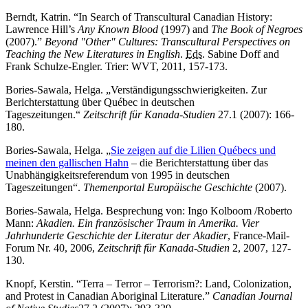
Berndt, Katrin.
“In Search of Transcultural Canadian History:
Lawrence Hill’s
Any Known Blood
(1997) and
The Book of Negroes
(2007).”
Beyond "Other" Cultures: Transcultural Perspectives on
Teaching the New Literatures in English
.
Eds.
Sabine Doff
and
Frank Schulze-Engler. Trier: WVT, 2011, 157-173.
Bories-Sawala, Helga. „Verständigungsschwierigkeiten. Zur
Berichterstattung über Québec in deutschen
Tageszeitungen.“
Zeitschrift für Kanada-Studien
27.1 (2007): 166-
180.
Bories-Sawala, Helga. „
Sie zeigen auf die Lilien Québecs und
meinen den gallischen Hahn
– die Berichterstattung über das
Unabhängigkeitsreferendum von 1995 in deutschen
Tageszeitungen“.
Themenportal Europäische Geschichte
(2007).
Bories-Sawala, Helga. Besprechung von: Ingo Kolboom /Roberto
Mann:
Akadien. Ein französischer Traum in Amerika. Vier
Jahrhunderte Geschichte der Literatur der Akadier
, France-Mail-
Forum Nr. 40, 2006,
Zeitschrift für Kanada-Studien
2, 2007, 127-
130.
Knopf, Kerstin. “
Terra – Terror – Terrorism?: Land, Colonization,
and Protest in Canadian Aboriginal Literature.”
Canadian Journal