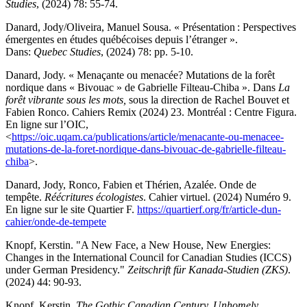
Studies
, (2024) 78: 55‑74.
Danard, Jody/Oliveira, Manuel Sousa. « Présentation : Perspectives
émergentes en études québécoises depuis l’étranger ».
Dans:
Quebec Studies
, (2024) 78: pp. 5‑10.
Danard, Jody. « Menaçante ou menacée? Mutations de la forêt
nordique dans « Bivouac » de Gabrielle Filteau-Chiba ». Dans
La
forêt vibrante sous les mots,
sous la direction de Rachel Bouvet et
Fabien Ronco. Cahiers Remix (2024) 23. Montréal : Centre Figura.
En ligne sur l’OIC,
<
https://oic.uqam.ca/publications/article/menacante-ou-menacee-
mutations-de-la-foret-nordique-dans-bivouac-de-gabrielle-filteau-
chiba
>.
Danard, Jody, Ronco, Fabien et Thérien, Azalée. Onde de
tempête.
Réécritures écologistes
. Cahier virtuel. (2024) Numéro 9.
En ligne sur le site Quartier F.
https://quartierf.org/fr/article-dun-
cahier/onde-de-tempete
Knopf, Kerstin. "A New Face, a New House, New Energies:
Changes in the International Council for Canadian Studies (ICCS)
under German Presidency."
Zeitschrift für Kanada-Studien (ZKS)
.
(2024) 44: 90-93.
Knopf, Kerstin.
The Gothic Canadian Century. Unhomely