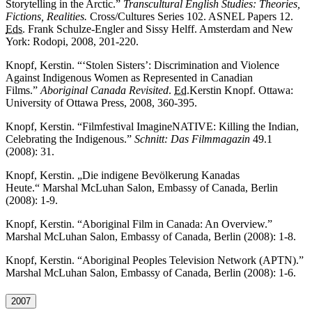
Storytelling in the Arctic.”
Transcultural English Studies: Theories,
Fictions, Realities.
Cross/Cultures Series 102. ASNEL Papers 12.
Eds.
Frank Schulze-Engler and Sissy Helff. Amsterdam and New
York: Rodopi, 2008, 201-220.
Knopf, Kerstin.
“‘Stolen Sisters’: Discrimination and Violence
Against Indigenous Women as Represented in Canadian
Films.”
Aboriginal Canada Revisited
.
Ed.
Kerstin Knopf.
Ottawa:
University of Ottawa Press
, 2008, 360-395.
Knopf, Kerstin. “Filmfestival
ImagineNATIVE: Killing the Indian,
Celebrating the Indigenous
.”
Schnitt:
Das Filmmagazin
49.1
(2008): 31.
Knopf, Kerstin. „Die indigene Bevölkerung Kanadas
Heute.“
Marshal McLuhan Salon, Embassy of Canada
, Berlin
(2008): 1-9.
Knopf, Kerstin. “
Aboriginal Film in Canada: An Overview.”
Marshal McLuhan Salon, Embassy of Canada
, Berlin (2008): 1-8.
Knopf, Kerstin. “
Aboriginal Peoples Television Network (APTN).”
Marshal McLuhan Salon, Embassy of Canada
, Berlin (2008): 1-6.
2007