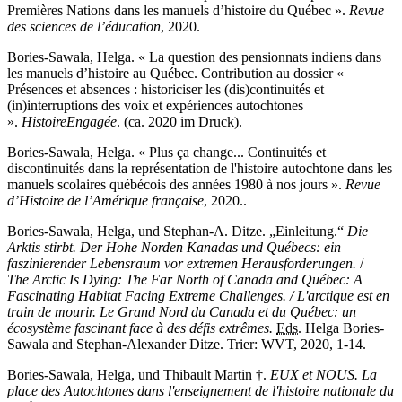
Premières Nations dans les manuels d’histoire du Québec ».
Revue
des sciences de l’éducation
, 2020.
Bories-Sawala, Helga. «
La question des pensionnats indiens dans
les manuels d’histoire au Québec. Contribution au dossier «
Présences et absences : historiciser les (dis)continuités et
(in)interruptions des voix et expériences autochtones
».
HistoireEngagée
.
(ca. 2020 im Druck).
Bories-Sawala, Helga. « P
lus ça change... Continuités et
discontinuités dans la représentation de l'histoire autochtone dans les
manuels scolaires québécois des années 1980 à nos jours ».
Revue
d’Histoire de l’Amérique française
, 2020..
Bories-Sawala, Helga, und Stephan-A. Ditze. „Einleitung.“
Die
Arktis stirbt. Der Hohe Norden Kanadas und Québecs: ein
faszinierender Lebensraum vor extremen Herausforderungen.
/
T
he
Arctic Is Dying: The Far North of Canada and Québec: A
Fascinating Habitat Facing Extreme Challenges.
/
L'arctique est en
train de mourir.
Le Grand Nord du Canada et du
Québec:
un
écosystème fascinant face à des défis extrêmes.
Eds.
Helga Bories-
Sawala and Stephan-Alexander Ditze. Trier: WVT, 2020, 1-14.
Bories-Sawala, Helga, und Thibault Martin †.
EUX et NOUS. La
place des Autochtones dans l'enseignement de l'histoire nationale du