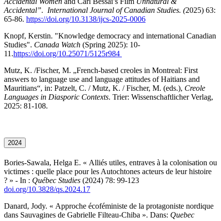
Accidental Women
and Carl Bessai’s Film
Unnatural &
Accidental”.
International Journal of Canadian Studies. (
2025) 63:
65-86.
https://doi.org/10.3138/ijcs-2025-0006
Knopf, Kerstin. "Knowledge democracy and international Canadian
Studies".
Canada Watch
(Spring 2025): 10-
11.
https://doi.org/10.25071/5125r984
Mutz, K. /Fischer, M. „French-based creoles in Montreal: First
answers to language use and language attitudes of Haitians and
Mauritians“, in: Patzelt, C. / Mutz, K. / Fischer, M. (eds.),
Creole
Languages in Diasporic Contexts
. Trier: Wissenschaftlicher Verlag,
2025: 81-108.
2024
Bories-Sawala, Helga E. « Alliés utiles, entraves à la colonisation ou
victimes : quelle place pour les Autochtones acteurs de leur histoire
? » - In :
Québec Studies
(2024) 78: 99-123
doi.org/10.3828/qs.2024.17
Danard, Jody. « Approche écoféministe de la protagoniste nordique
dans Sauvagines de Gabrielle Filteau-Chiba ». Dans:
Quebec