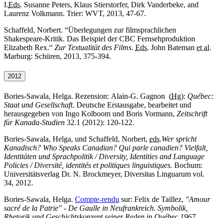
I.
Eds.
Susanne Peters, Klaus Stierstorfer, Dirk Vanderbeke,
and
Laurenz Volkmann. Trier: WVT, 2013, 47-67.
Schaffeld, Norbert. “Überlegungen zur filmsprachlichen
Shakespeare-Kritik. Das Beispiel der CBC Fernsehproduktion
Elizabeth Rex.“
Zur Textualität des Films
.
Eds.
John Bateman
et al.
Marburg: Schüren, 2013, 375-394.
2012
Bories-Sawala, Helga. Rezension:
Alain-G. Gagnon (
Hg
):
Québec:
Staat und Gesellschaft
. Deutsche Erstausgabe, bearbeitet und
herausgegeben von Ingo Kolboom und Boris Vormann,
Zeitschrift
für Kanada-Studien
32.1 (2012): 120-122.
Bories-Sawala, Helga, und Schaffeld, Norbert,
eds.
Wer spricht
Kanadisch?
Who Speaks Canadian?
Qui parle
canadien?
Vielfalt,
Identitäten und Sprachpolitik /
Diversity, Identities and Language
Policies
/ Diversité, identités et politiques linguistiques.
Bochum:
Universitätsverlag Dr. N. Brockmeyer, Diversitas Linguarum vol.
34, 2012.
Bories-Sawala, Helga.
Compte-rendu
sur: Felix de Taillez,
"Amour
sacré de la Patrie"
- De Gaulle in Neufrankreich.
Symbolik,
Rhetorik und Geschichtskonzept seiner Reden in Québec 1967
,