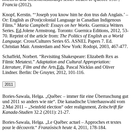
Francia
(2012).
Knopf, Kerstin. “‘
Joseph you know him he don trus dah Anglais.’ –
Or: English as (Post)colonial Language in Canadian Indigenous
Films.”
Maria Campbell: Essay
s on her Works.
Guernica Writers
Series.
Ed.
Jolene Armstrong. Toronto: Guernica Editions
, 2012, 53-
70.
Reprint of the article from:
The Politics of English as a World
Language.
Cross/Cultures Series 65. ASNEL Papers 7. Ed.
Christian Mair. Amsterdam and New York: Rodopi
, 2003, 467-477.
Schaffeld, Norbert. “
Revisiting Shakespeare: Elizabeth Rex as
Filmic Metatext.”
Adaptation and Cultural Appropriation
:
Literature, Film and the Arts.
Eds.
Pascal Nicklas and Oliver
Lindner. Berlin: De Gruyter, 2012, 101-116.
2011
Bories-Sawala, Helga. „Québec – immer für eine Überraschung gut
und 2011 so anders wie nie“. Die kanadische Unterhauswahl vom
2.Mai 2011 – „
Seinfeld election
“ oder
realignment
,
Zeitschrift für
Kanada-Studien
32.2 (2011): 21-27.
Bories-Sawala, Helga. „
Le Québec actuel – Approches et textes
pour le découvrir.
“
Französisch heute
4, 2011, 178-184.