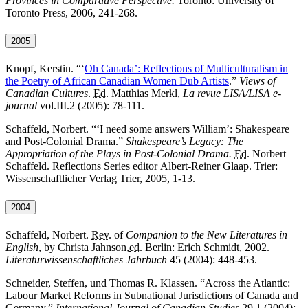
Provinces in Comparative Perspective.
Toronto: University of
Toronto Press
, 2006, 241-268.
2005
Knopf, Kerstin. “‘
Oh Canada’: Reflections of Multiculturalism in
the Poetry of African Canadian Women Dub Artists
.”
Views of
Canadian Cultures
.
Ed.
Matthias Merkl,
La revue LISA
/
LISA e-
journal
vol.III.2 (2005): 78-111.
Schaffeld, Norbert. “‘
I need some answers William’: Shakespeare
and Post-Colonial Drama.”
Shakespeare’
s Legacy: The
Appropriation of the Plays in Post-Colonial Drama.
Ed.
Norbert
Schaffeld.
Reflections Series editor
Albert-Reiner Glaap. Trier:
Wissenschaftlicher Verlag Trier, 2005, 1-13.
2004
Schaffeld, Norbert.
Rev.
of
Companion to the New Literatures in
English
, by Christa Jahnson,
ed.
Berlin: Erich Schmidt, 2002.
Literaturwissenschaftliches Jahrbuch
45 (2004): 448-453.
Schneider, Steffen, und Thomas R. Klassen. “
Across the Atlantic:
Labour Market Reforms in Subnational Jurisdictions of Canada and
Germany.”
International Journal of Canadian Studies
29.1 (2004):