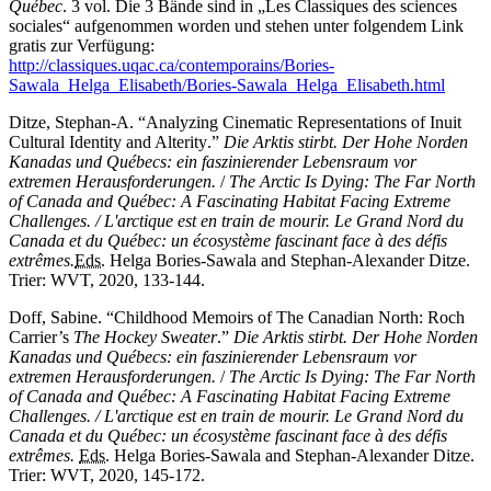
Québec
. 3 vol. Die 3 Bände sind in „
Les Classiques des sciences
sociales
“ aufgenommen worden und stehen unter folgendem Link
gratis zur Verfügung:
http://classiques.uqac.ca/contemporains/Bories-
Sawala_Helga_Elisabeth/Bories-Sawala_Helga_Elisabeth.html
Ditze, Stephan-A. “
Analyzing Cinematic Representations of Inuit
Cultural Identity and Alterity
.”
Die Arktis stirbt. Der Hohe Norden
Kanadas und Québecs: ein faszinierender Lebensraum vor
extremen Herausforderungen.
/
The Arctic Is
Dying:
The Far North
of Canada and Québec: A Fascinating Habitat Facing Extreme
Challenges
. /
L'arctique
est
en train de mourir.
Le Grand Nord du
Canada et du
Québec:
un écosystème fascinant face à des défis
extrêmes.
Eds.
Helga Bories-Sawala
and
Stephan-Alexander Ditze.
Trier: WVT, 2020, 133-144.
Doff, Sabine. “
Childhood Memoirs of The Canadian North: Roch
Carrier’s
The Hockey Sweater
.”
Die Arktis stirbt. Der Hohe Norden
Kanadas und Québecs: ein faszinierender Lebensraum vor
extremen Herausforderungen.
/
The Arctic Is
Dying:
The Far North
of Canada and Québec: A Fascinating Habitat Facing Extreme
Challenges
. /
L'arctique
est
en train de mourir.
Le Grand Nord du
Canada et du
Québec:
un écosystème fascinant face à des défis
extrêmes
.
Eds.
Helga Bories-Sawala
and
Stephan-Alexander Ditze.
Trier: WVT, 2020, 145-172.