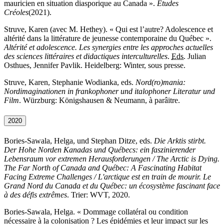
mauricien en situation diasporique au Canada ».
Études
Créoles
(2021).
Struve, Karen (
avec M. Hethey). « Qui est l’autre? Adolescence et
altérité dans la littérature de jeunesse contemporaine du Québec ».
Altérité et adolescence. Les synergies entre les approches actuelles
des sciences littéraires et didactiques interculturelles
.
Eds.
Julian
Osthues, Jennifer Pavlik. Heidelberg: Winter, sous presse.
Struve, Karen, Stephanie Wodianka, eds.
Nord(ro)mania:
Nordimaginationen in frankophoner und italophoner Literatur und
Film
. Würzburg: Königshausen & Neumann,
à parâitre.
2020
Bories-Sawala, Helga, und Stephan Ditze, eds.
Die Arktis stirbt.
Der Hohe Norden Kanadas und Québecs: ein faszinierender
Lebensraum vor extremen Herausforderungen /
The Arctic is Dying.
The Far North of Canada and
Québec:
A Fascinating Habitat
Facing Extreme Challenges
/
L'arctique est en train de mourir. Le
Grand Nord du Canada et du
Québec:
un écosystème fascinant face
à des défis extrêmes
. Trier: WVT, 2020.
Bories-Sawala, Helga. «
Dommage collatéral ou condition
nécessaire à la colonisation ? Les épidémies et leur impact sur les