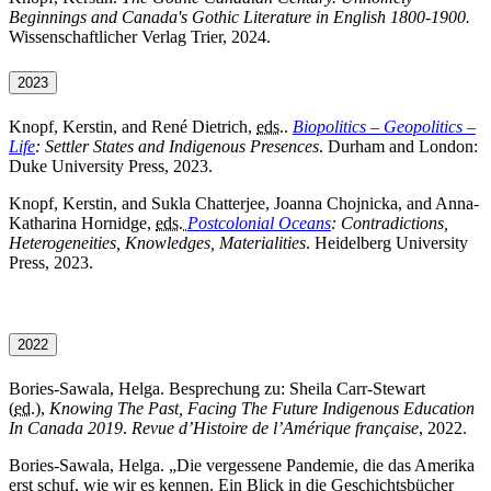
Beginnings and Canada's Gothic Literature in English 1800-1900.
Wissenschaftlicher Verlag Trier, 2024.
2023
Knopf, Kerstin, and René Dietrich,
eds.
.
Biopolitics – Geopolitics –
Life
: Settler States and Indigenous Presences
. Durham and London:
Duke University Press, 2023.
Knopf, Kerstin, and Sukla Chatterjee, Joanna Chojnicka, and Anna-
Katharina Hornidge,
eds.
Postcolonial Oceans
: Contradictions,
Heterogeneities, Knowledges, Materialities
. Heidelberg University
Press, 2023
.
2022
Bories-Sawala, Helga. Besprechung zu: Sheila Carr-Stewart
(
ed.
),
Knowing The Past, Facing The Future Indigenous Education
In Canada
2019
.
Revue d’Histoire de l’Amérique française
, 2022.
Bories-Sawala, Helga. „Die vergessene Pandemie, die das Amerika
erst schuf, wie wir es kennen. Ein Blick in die Geschichtsbücher