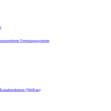
n
nzentrierte Fertigungssysteme
Kanalstrukturen (WirKan)