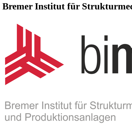
Bremer In­stitut für Struk­tur­me­