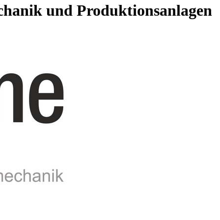
chanik und Pro­duk­ti­ons­an­lagen