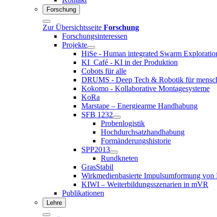
Forschung
Zur Übersichtsseite
Forschung
Forschungsinteressen
Projekte
HiSe - Human integrated Swarm Exploratio
KI_Café - KI in der Produktion
Cobots für alle
DRUMS - Deep Tech & Robotik für mensche
Kokomo - Kollaborative Montagesysteme
KoRa
Marstape – Energiearme Handhabung
SFB 1232
Probenlogistik
Hochdurchsatzhandhabung
Formänderungshistorie
SPP2013
Rundkneten
GrasStabil
Wirkmedienbasierte Impulsumformung von 
KIWI – Weiterbildungsszenarien in mVR
Publikationen
Lehre