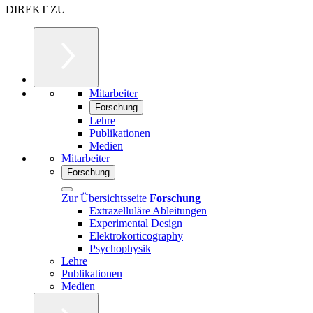
DIREKT ZU
Mitarbeiter
Forschung
Lehre
Publikationen
Medien
Mitarbeiter
Forschung
Zur Übersichtsseite
Forschung
Extrazelluläre Ableitungen
Experimental Design
Elektrokorticography
Psychophysik
Lehre
Publikationen
Medien