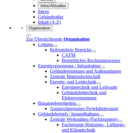
Infos/Aktuelles
Intern
Gebäudeatlas
Inhalt (A-Z)
Organisation
Zur Übersichtsseite
Organisation
Leitung
Referatsfreie Bereiche
CAFM
Betriebliches Rechnungswesen
Energieversorgung / Infrastruktur
Gebäudereinigung und Außenanlagen
Zentrale Materialwirtschaft
Energie- und Leittechnik
Energietechnik und Leitwarte
Gebäudeleittechnik und
Elektroversorgung
Bauangelegenheiten
Ansprechpersonen Projektbetreuung
Gebäudebetrieb / Instandhaltung
Zentrale Werkstätten (Fachgruppen)
Fachgruppe Heizungs-, Lüftungs-
und Klimatechnik