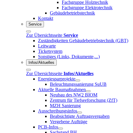
Fachgruppe Holztechnik
Fachgruppe Elektrotechnik
Gebäudebetriebstechnik
Kontakt
Service
Zur Übersichtsseite
Service
Zuständigkeiten Gebäudebetriebstechnik (GBT)
Leitwarte
Ticketsystem
Sonstiges (Links, Dokumente,...)
Infos/Aktuelles
Zur Übersichtsseite
Infos/Aktuelles
Energiesparprojekte
Beleuchtungssanierung SuUB
Aktuelle Baumaßnahmen
Neubau des NW2 BIOM
Zentrum für Tiefseeforschung (ZfT)
MZH Sanierung
Ausschreibungsinfos
Beabsichtigte Auftragsvergaben
Vergebene Aufträge
PCB-Infos
Sachstand BH