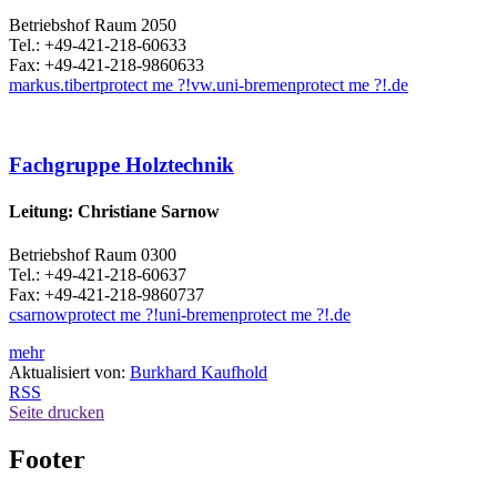
Betriebshof Raum 2050
Tel.: +49-421-218-60633
Fax: +49-421-218-9860633
markus.tibert
protect me ?!
vw.uni-bremen
protect me ?!
.de
Fachgruppe Holztechnik
Leitung: Christiane Sarnow
Betriebshof Raum 0300
Tel.: +49-421-218-60637
Fax: +49-421-218-9860737
csarnow
protect me ?!
uni-bremen
protect me ?!
.de
mehr
Aktualisiert von:
Burkhard Kaufhold
RSS
Seite drucken
Footer