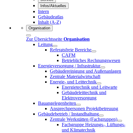
Infos/Aktuelles
Intern
Gebäudeatlas
Inhalt (A-Z)
Organisation
Zur Übersichtsseite
Organisation
Leitung
Referatsfreie Bereiche
CAFM
Betriebliches Rechnungswesen
Energieversorgung / Infrastruktur
Gebäudereinigung und Außenanlagen
Zentrale Materialwirtschaft
Energie- und Leittechnik
Energietechnik und Leitwarte
Gebäudeleittechnik und
Elektroversorgung
Bauangelegenheiten
Ansprechpersonen Projektbetreuung
Gebäudebetrieb / Instandhaltung
Zentrale Werkstätten (Fachgruppen)
Fachgruppe Heizungs-, Lüftungs-
und Klimatechnik