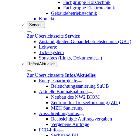
Fachgruppe Holztechnik
Fachgruppe Elektrotechnik
Gebäudebetriebstechnik
Kontakt
Service
Zur Übersichtsseite
Service
Zuständigkeiten Gebäudebetriebstechnik (GBT)
Leitwarte
Ticketsystem
Sonstiges (Links, Dokumente,...)
Infos/Aktuelles
Zur Übersichtsseite
Infos/Aktuelles
Energiesparprojekte
Beleuchtungssanierung SuUB
Aktuelle Baumaßnahmen
Neubau des NW2 BIOM
Zentrum für Tiefseeforschung (ZfT)
MZH Sanierung
Ausschreibungsinfos
Beabsichtigte Auftragsvergaben
Vergebene Aufträge
PCB-Infos
Sachstand BH