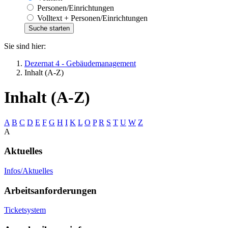
Personen/Einrichtungen
Volltext + Personen/Einrichtungen
Sie sind hier:
Dezernat 4 - Gebäudemanagement
Inhalt (A-Z)
Inhalt (A-Z)
A
B
C
D
E
F
G
H
I
K
L
O
P
R
S
T
U
W
Z
A
Aktuelles
Infos/Aktuelles
Arbeitsanforderungen
Ticketsystem