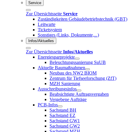
Service
Zur Übersichtsseite
Service
Zuständigkeiten Gebäudebetriebstechnik (GBT)
Leitwarte
Ticketsystem
Sonstiges (Links, Dokumente,...)
Infos/Aktuelles
Zur Übersichtsseite
Infos/Aktuelles
Energiesparprojekte
Beleuchtungssanierung SuUB
Aktuelle Baumaßnahmen
Neubau des NW2 BIOM
Zentrum für Tiefseeforschung (ZfT)
MZH Sanierung
Ausschreibungsinfos
Beabsichtigte Auftragsvergaben
Vergebene Aufträge
PCB-Infos
Sachstand BH
Sachstand EZ
Sachstand GW1
Sachstand GW2
Sachstand MZH