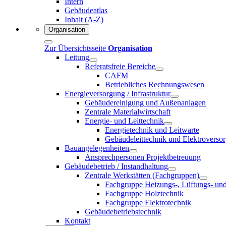
Intern
Gebäudeatlas
Inhalt (A-Z)
Organisation
Zur Übersichtsseite
Organisation
Leitung
Referatsfreie Bereiche
CAFM
Betriebliches Rechnungswesen
Energieversorgung / Infrastruktur
Gebäudereinigung und Außenanlagen
Zentrale Materialwirtschaft
Energie- und Leittechnik
Energietechnik und Leitwarte
Gebäudeleittechnik und Elektroverso
Bauangelegenheiten
Ansprechpersonen Projektbetreuung
Gebäudebetrieb / Instandhaltung
Zentrale Werkstätten (Fachgruppen)
Fachgruppe Heizungs-, Lüftungs- un
Fachgruppe Holztechnik
Fachgruppe Elektrotechnik
Gebäudebetriebstechnik
Kontakt