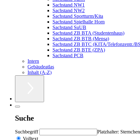
Sachstand NW1
Sachstand NW2
Sachstand Sportturm/Kita
Sachstand Spielhalle Horn
Sachstand SuUB
Sachstand ZB BTA (Studentenhaus)
Sachstand ZB BTB (Mensa)
Sachstand ZB BTC (KITA/Telefonzentr./B
Sachstand ZB BTE (ZPA)
Sachstand PCB
Intern
Gebäudeatlas
Inhalt (A-Z)
Suche
Suchbegriff
Platzhalter: Sternchen
Volltext