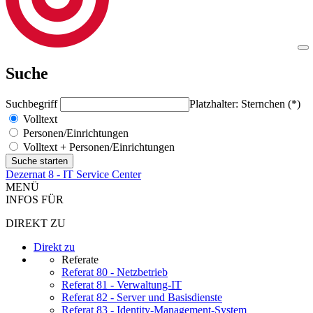
Suche
Suchbegriff
Platzhalter: Sternchen (*)
Volltext
Personen/Einrichtungen
Volltext + Personen/Einrichtungen
Dezernat 8 - IT Service Center
MENÜ
INFOS FÜR
DIREKT ZU
Direkt zu
Referate
Referat 80 - Netzbetrieb
Referat 81 - Verwaltung-IT
Referat 82 - Server und Basisdienste
Referat 83 - Identity-Management-System