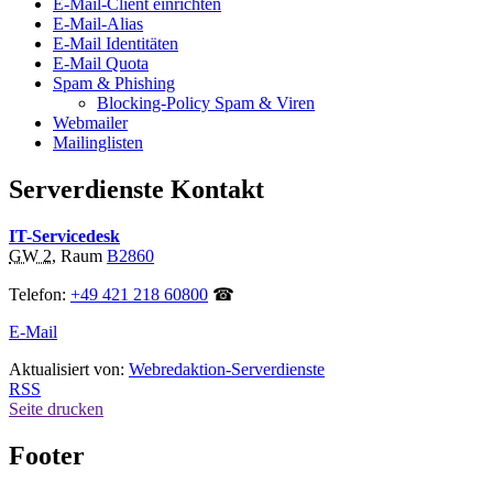
E-Mail-Client einrichten
E-Mail-Alias
E-Mail Identitäten
E-Mail Quota
Spam & Phishing
Blocking-Policy Spam & Viren
Webmailer
Mailinglisten
Serverdienste Kontakt
IT-Servicedesk
GW 2
, Raum
B2860
Telefon:
+49 421 218 60800
☎
E-Mail
Aktualisiert von:
Webredaktion-Serverdienste
RSS
Seite drucken
Footer