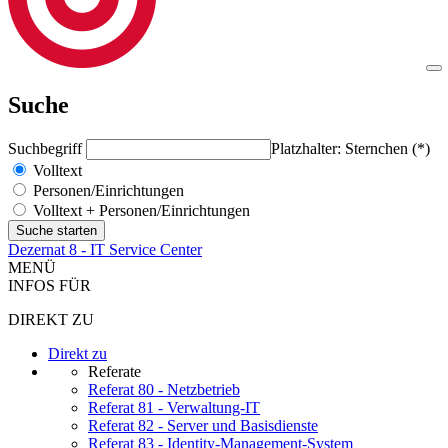
Suche
Suchbegriff
Platzhalter: Sternchen (*)
Volltext
Personen/Einrichtungen
Volltext + Personen/Einrichtungen
Dezernat 8 - IT Service Center
MENÜ
INFOS FÜR
DIREKT ZU
Direkt zu
Referate
Referat 80 - Netzbetrieb
Referat 81 - Verwaltung-IT
Referat 82 - Server und Basisdienste
Referat 83 - Identity-Management-System