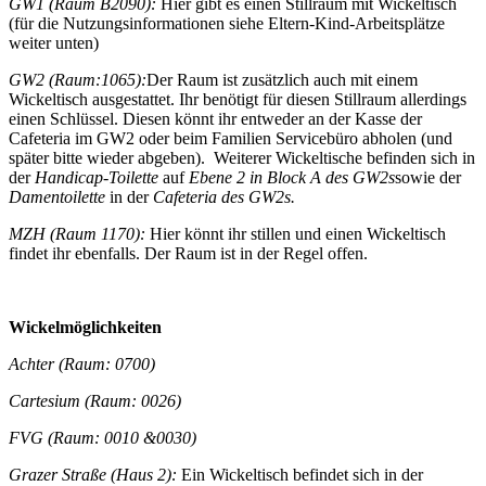
GW1 (Raum B2090):
Hier gibt es einen Stillraum mit Wickeltisch
(für die Nutzungsinformationen siehe Eltern-Kind-Arbeitsplätze
weiter unten)
GW2 (Raum:1065):
Der Raum ist zusätzlich auch mit einem
Wickeltisch ausgestattet. Ihr benötigt für diesen Stillraum allerdings
einen Schlüssel. Diesen könnt ihr entweder an der Kasse der
Cafeteria im GW2 oder beim Familien Servicebüro abholen (und
später bitte wieder abgeben). Weiterer Wickeltische befinden sich in
der
Handicap-Toilette
auf
Ebene 2 in Block A des GW2s
sowie der
Damentoilette
in der
Cafeteria des GW2s.
MZH (Raum 1170):
Hier könnt ihr stillen und einen Wickeltisch
findet ihr ebenfalls. Der Raum ist in der Regel offen.
Wickelmöglichkeiten
Achter (Raum: 0700)
Cartesium (Raum: 0026)
FVG (Raum: 0010 &0030)
Grazer Straße (Haus 2):
Ein Wickeltisch befindet sich in der