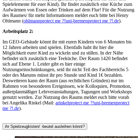
Spielelemente für euer Kind). Ihr findet zusätzlich eine Küche zum
Aufwärmen von Essen oder Trinken auf dem Flur! Für die Nutzung
des Raumes/ für mehr Informationen meldet euch bitte bei Henry
Ohlmann (
ohlmann
protect me ?!
uni-bremen
protect me ?!
.de
).
Arbeitsplatz 2:
Im GEO-Gebäude könnt ihr mit euren Kindern von 6 Monaten bis
12 Jahren arbeiten und spielen. Ebenfalls habt ihr hier die
Möglichkeit eurer Kind zu wickeln und zu stillen. In der Nähe
befindet sich zusätzlich eine Teeküche. Der Raum 1420 befindet
sich auf Ebene 1. Leider gibt es hier einige
Nutzungseinschränkungen, seid ihr nicht Teil des Fachbereichs 5
oder des Marums müsst ihr pro Stunde und Kind 1€ bezahlen.
Desweiteren kann der Raum (aus rechtlichen Gründen) nur im
Rahmen von besonderen Ereignissen, wie Kolloquien, Promotion,
außerplanmäßiger Lehrveranstaltungen, Tagungen und Workshops
genutzt werden. Zur Nutzung des Raums meldet euch bitte vorab
bei Angelika Rinkel (Mail:
arinkel
protect me ?!
uni-bremen
protect
me ?!
.de
).
ihr Spielzeugkisten/ -beutel ausleihen könnt?