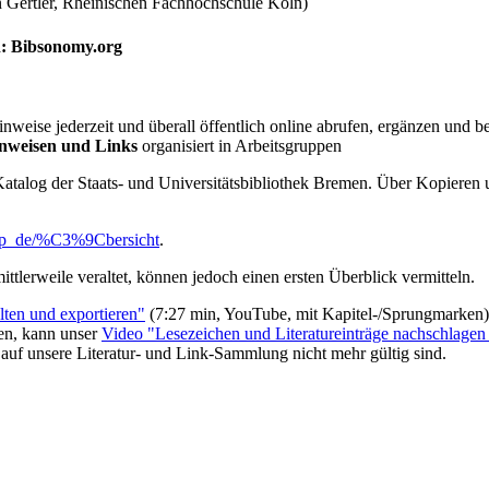
n Gertler, Rheinischen Fachhochschule Köln)
n: Bibsonomy.org
nweise jederzeit und überall öffentlich online abrufen, ergänzen und 
inweisen und Links
organisiert in Arbeitsgruppen
talog der Staats- und Universitätsbibliothek Bremen. Über Kopieren u
elp_de/%C3%9Cbersicht
.
ttlerweile veraltet, können jedoch einen ersten Überblick vermitteln.
lten und exportieren"
(7:27 min, YouTube, mit Kapitel-/Sprungmarken)
en, kann unser
Video "Lesezeichen und Literatureinträge nachschlagen 
 auf unsere Literatur- und Link-Sammlung nicht mehr gültig sind.