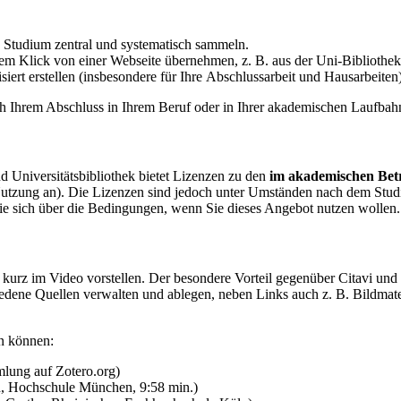
e Studium zentral und systematisch sammeln.
em Klick von einer Webseite übernehmen, z. B. aus der Uni-Bibliothek
isiert erstellen (insbesondere für Ihre Abschlussarbeit und Hausarbeiten)
 Ihrem Abschluss in Ihrem Beruf oder in Ihrer akademischen Laufbahn 
nd Universitätsbibliothek bietet Lizenzen zu den
im akademischen Betr
Nutzung an). Die Lizenzen sind jedoch unter Umständen nach dem Studi
 Sie sich über die Bedingungen, wenn Sie dieses Angebot nutzen wollen.
 kurz im Video vorstellen. Der besondere Vorteil gegenüber Citavi und
hiedene Quellen verwalten und ablegen, neben Links auch z. B. Bildma
en können:
lung auf Zotero.org)
h, Hochschule München, 9:58 min.)