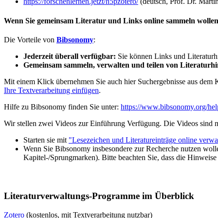
https://forschenlernen.jetzt/h5pzotero/
(deutsch, Prof. Dr. Marti
Wenn Sie gemeinsam Literatur und Links online sammeln wolle
Die Vorteile von
Bibsonomy
:
Jederzeit überall verfügbar:
Sie können Links und Literaturhi
Gemeinsam sammeln, verwalten und teilen von Literaturh
Mit einem Klick übernehmen Sie auch hier Suchergebnisse aus dem Ka
Ihre Textverarbeitung einfügen
.
Hilfe zu Bibsonomy finden Sie unter:
https://www.bibsonomy.org/h
Wir stellen zwei Videos zur Einführung Verfügung. Die Videos sind mi
Starten sie mit
"Lesezeichen und Literatureinträge online verwa
Wenn Sie Bibsonomy insbesondere zur Recherche nutzen woll
Kapitel-/Sprungmarken). Bitte beachten Sie, dass die Hinweise
Literaturverwaltungs-Programme im Überblick
Zotero
(kostenlos, mit Textverarbeitung nutzbar)