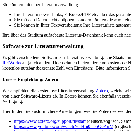
Sie können mit einer Literaturverwaltung
Ihre Literatur sowie Links, E-Books/PDF etc. über das gesamt
Sie müssen Daten nicht abtippen, sondern können diese mit ein
Sie können in Ihrer Textverarbeitung Ihre Literaturliste automat
Ihre über das Studium aufgebaute Literatur-Datenbank kann auch nach
Software zur Literaturverwaltung
Es gibt verschiedene Software zur Literaturverwaltung. Die Staats- u
RefWorks
an (auch andere Hochschulen bieten hier eine kostenlose 
kostenlos nutzbar (begrenzte Zahl von Einträgen). Bitte informieren
Unsere Empfehlung: Zotero
Wir empfehlen die kostenlose Literaturverwaltung
Zotero
, welche wir
von einer Software-Lizenz ab. In Zotero können Sie ebenfalls versc
Verfügung.
Hier finden Sie ausführlichere Anleitungen, wie Sie Zotero verwend
https://www.zotero.org/support/de/start
(deutsch/englisch, Samm
https://www.youtube.com/watch?v=Hm0TboOcAuM
(englisc