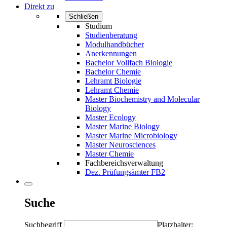
Direkt zu
Schließen
Studium
Studienberatung
Modulhandbücher
Anerkennungen
Bachelor Vollfach Biologie
Bachelor Chemie
Lehramt Biologie
Lehramt Chemie
Master Biochemistry and Molecular
Biology
Master Ecology
Master Marine Biology
Master Marine Microbiology
Master Neurosciences
Master Chemie
Fachbereichsverwaltung
Dez. Prüfungsämter FB2
Suche
Suchbegriff
Platzhalter: