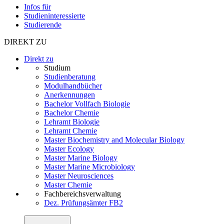
Infos für
Studieninteressierte
Studierende
DIREKT ZU
Direkt zu
Studium
Studienberatung
Modulhandbücher
Anerkennungen
Bachelor Vollfach Biologie
Bachelor Chemie
Lehramt Biologie
Lehramt Chemie
Master Biochemistry and Molecular Biology
Master Ecology
Master Marine Biology
Master Marine Microbiology
Master Neurosciences
Master Chemie
Fachbereichsverwaltung
Dez. Prüfungsämter FB2