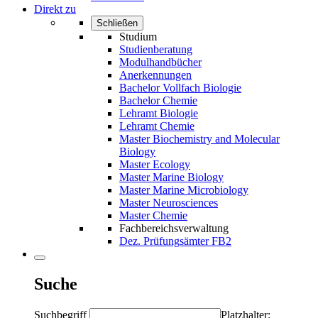
Direkt zu
Schließen
Studium
Studienberatung
Modulhandbücher
Anerkennungen
Bachelor Vollfach Biologie
Bachelor Chemie
Lehramt Biologie
Lehramt Chemie
Master Biochemistry and Molecular
Biology
Master Ecology
Master Marine Biology
Master Marine Microbiology
Master Neurosciences
Master Chemie
Fachbereichsverwaltung
Dez. Prüfungsämter FB2
Suche
Suchbegriff
Platzhalter: