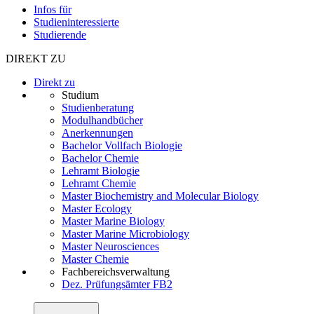
Infos für
Studieninteressierte
Studierende
DIREKT ZU
Direkt zu
Studium
Studienberatung
Modulhandbücher
Anerkennungen
Bachelor Vollfach Biologie
Bachelor Chemie
Lehramt Biologie
Lehramt Chemie
Master Biochemistry and Molecular Biology
Master Ecology
Master Marine Biology
Master Marine Microbiology
Master Neurosciences
Master Chemie
Fachbereichsverwaltung
Dez. Prüfungsämter FB2