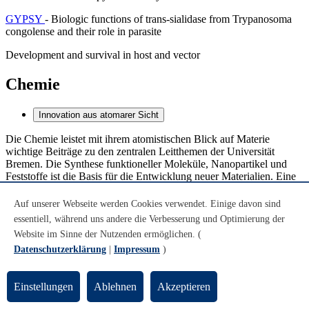
GYPSY
- Biologic functions of trans-sialidase from Trypanosoma
congolense and their role in parasite
Development and survival in host and vector
Chemie
Innovation aus atomarer Sicht
Die Chemie leistet mit ihrem atomistischen Blick auf Materie
wichtige Beiträge zu den zentralen Leitthemen der Universität
Bremen. Die Synthese funktioneller Moleküle, Nanopartikel und
Feststoffe ist die Basis für die Entwicklung neuer Materialien. Eine
umfassende Analytik liefert ein detailliertes Bild der Abläufe
chemischer Reaktionen. Beides zusammen ist die Grundlage, auf
Auf unserer Webseite werden Cookies verwendet. Einige davon sind
der nachhaltige chemische Prozesse und innovative Technologien
essentiell, während uns andere die Verbesserung und Optimierung der
entstehen. Damit bringt sich die Chemie in die
Website im Sinne der Nutzenden ermöglichen. (
materialwissenschaftliche Forschung am Standort Bremen ein.
Datenschutzerklärung
|
Impressum
)
Chemische Vorgänge in der Natur sind ein weiterer wichtiger
Schwerpunkt der Forschung des Fachbereichs. Die Erforschung
solcher Prozesse in marinen Ökosystemen ist ein wichtiger Aspekt
Einstellungen
Ablehnen
Akzeptieren
der Meereswissenschaften. Die Themen des
FB2
umfassen aber