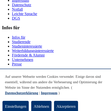
Impressum
Datenschutz
Notfall
Leichte Sprache
DGS
Infos für
Infos für
Studierende
Studieninteressierte
Weiterbildungsinteressierte
Fördernde & Alumni
Unternehmen
Presse
Social Media
Auf unserer Webseite werden Cookies verwendet. Einige davon sind
essentiell, während uns andere die Verbesserung und Optimierung der
Youtube
Instagram
Website im Sinne der Nutzenden ermöglichen. (
LinkedIn
Datenschutzerklärung
|
Impressum
)
Mastodon
© Universität Bremen 2026
Einstellungen
Ablehnen
Akzeptieren
Zum Seitenende springen
Zum Seitenanfang springen