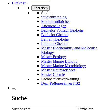
Direkt zu
Schließen
Studium
Studienberatung
Modulhandbücher
Anerkennungen
Bachelor Vollfach Biologie
Bachelor Chemie
Lehramt Biologie
Lehramt Chemie
Master Biochemistry and Molecular
Biology
Master Ecology
Master Marine Biology
Master Marine Microbiology
Master Neurosciences
Master Chemie
Fachbereichsverwaltung
Dez. Prüfungsämter FB2
Suche
Suchbegriff
Platzhalter: