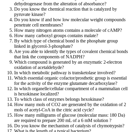
dehydrogenase from the alteration of absorbance?
Do you know the chemical reaction that is catalyzed by
pyruvate kinase?
Do you know if and how low molecular weight compounds
penetrate cell membranes?
How many nitrogen atoms contains a molecule of cAMP?
How many carboxyl groups contains malate?
By which type of chemical bond is the phosphate group
linked in glycerol-3-phosphate?
Are you able to identify the types of covalent chemical bonds
that link the components of NADPH?
Which compound is generated by an enzymatic 2-electron
oxidation of acetaldehyde?
In which metabolic pathway is transketolase involved?
Which essential organic cofactor/prosthetic group is essential
for the activity of the enzyme glutamate decarboxylase?
In which organelle/cellular compartment of a mammalian cell
is hexokinase localized?
To which class of enzymes belongs hexokinase?
How many mols of CO2 are generated by the oxidation of 2
mols of acetyl-CoA in the citric acid cycle?
How many milligrams of glucose (molecular mass: 180 Da)
are required to prepare 200 mL of a 6 mM solution ?
Do you know the mechanism of catalysis of chymotrypsin?
What is the length of a typical bacterium?