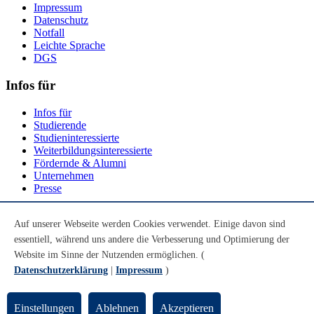
Impressum
Datenschutz
Notfall
Leichte Sprache
DGS
Infos für
Infos für
Studierende
Studieninteressierte
Weiterbildungsinteressierte
Fördernde & Alumni
Unternehmen
Presse
Social Media
Auf unserer Webseite werden Cookies verwendet. Einige davon sind
essentiell, während uns andere die Verbesserung und Optimierung der
Youtube
Instagram
Website im Sinne der Nutzenden ermöglichen. (
LinkedIn
Datenschutzerklärung
|
Impressum
)
Mastodon
© Universität Bremen 2026
Einstellungen
Ablehnen
Akzeptieren