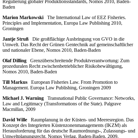
Regulierung globaler Produktionsstandards, Nomos 2010, Baden-
Baden
Marion Markowski
The International Law of EEZ Fisheries.
Principles and Implementation, Europa Law Publishing 2010,
Groningen
Jantje Struß
Die großflächige Ausbringung von GVO in die
Umwelt. Das Recht der Grünen Gentechnik auf gemeinschaftlicher
und nationaler Ebene, Nomos 2010, Baden-Baden
Olaf Dilling
Grenzüberschreitende Produktverantwortung: Zum
prozeduralen Recht zwischenbetrieblicher Risikobewältigung,
Nomos 2010, Baden-Baden
Till Markus
European Fisheries Law. From Promotion to
Management. Europa Law Publishing, Groningen 2009
Michael J. Warning
Transnational Public Governance: Networks,
Law and Legitimacy (Transformations of the State). Palgrave
Macmillan, 2009
David Wille
Raumplanung in der Küsten- und Meeresregion. Das
Konzept des Integrierten Küstenzonenmanagements (IKZM) als
Herausforderung für das deutsche Raumordnungs-, Zulassungs- und
Umweltplanungsrecht. Nomos Verlag, Baden-Baden, 2009.