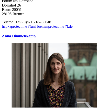
Forum am Domshof
Domshof 26
Raum 20051
28195 Bremen
Telefon: +49 (0)421 218- 66048
hapka
protect me ?!
uni-bremen
protect me ?!
.de
Anna Himmelskamp