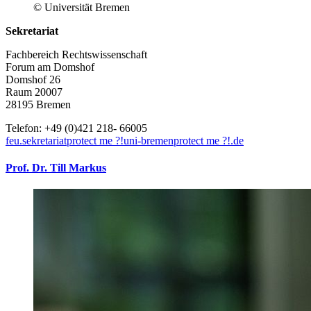
© Universität Bremen
Sekretariat
Fachbereich Rechtswissenschaft
Forum am Domshof
Domshof 26
Raum 20007
28195 Bremen
Telefon: +49 (0)421 218- 66005
feu.sekretariat
protect me ?!
uni-bremen
protect me ?!
.de
Prof. Dr. Till Markus