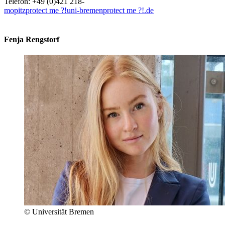
Telefon: +49 (0)421 218-
mopitz
protect me ?!
uni-bremen
protect me ?!
.de
Fenja Rengstorf
© Universität Bremen