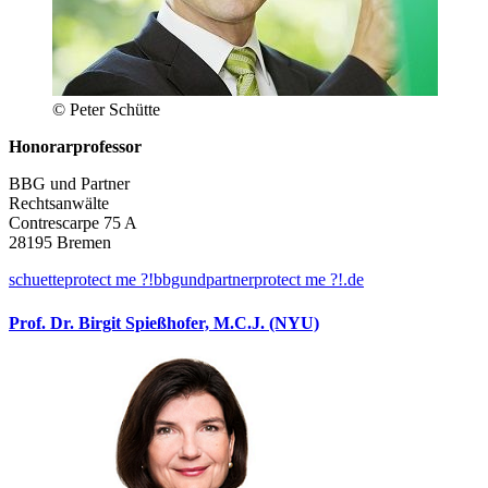
© Peter Schütte
Honorarprofessor
BBG und Partner
Rechtsanwälte
Contrescarpe 75 A
28195 Bremen
schuette
protect me ?!
bbgundpartner
protect me ?!
.de
Prof. Dr. Birgit Spießhofer, M.C.J. (NYU)