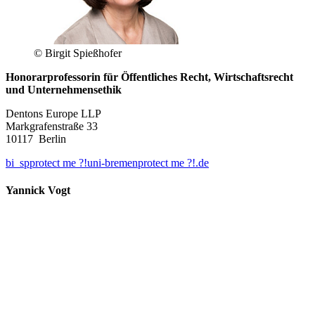
© Birgit Spießhofer
Honorarprofessorin für Öffentliches Recht, Wirtschaftsrecht
und Unternehmensethik
Dentons Europe LLP
Markgrafenstraße 33
10117 Berlin
bi_sp
protect me ?!
uni-bremen
protect me ?!
.de
Yannick Vogt