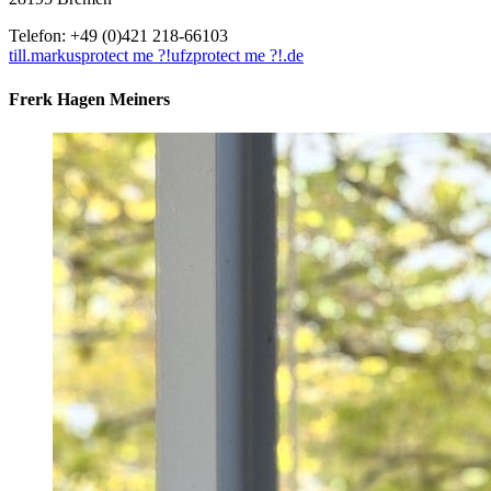
Telefon: +49 (0)421 218-66103
till.markus
protect me ?!
ufz
protect me ?!
.de
Frerk Hagen Meiners