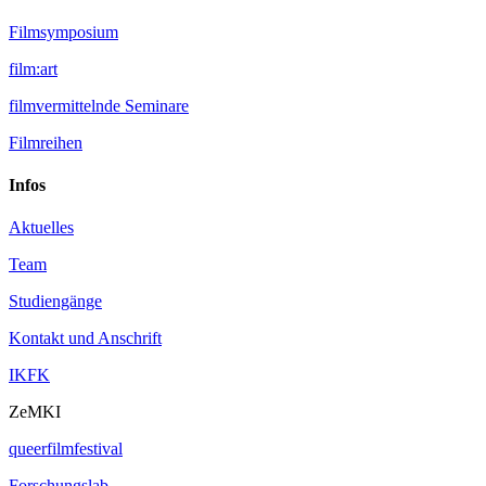
Filmsymposium
film:art
filmvermittelnde Seminare
Filmreihen
Infos
Aktuelles
Team
Studiengänge
Kontakt und Anschrift
IKFK
ZeMKI
queerfilmfestival
Forschungslab