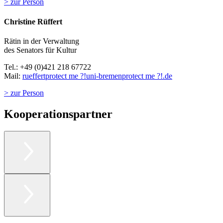
> zur Person
Christine Rüffert
Rätin in der Verwaltung
des Senators für Kultur
Tel.: +49 (0)421 218 67722
Mail:
rueffert
protect me ?!
uni-bremen
protect me ?!
.de
> zur Person
Kooperationspartner