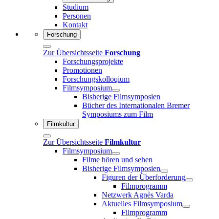
Studium
Personen
Kontakt
Forschung
Zur Übersichtsseite
Forschung
Forschungsprojekte
Promotionen
Forschungskolloqium
Filmsymposium
Bisherige Filmsymposien
Bücher des Internationalen Bremer
Symposiums zum Film
Filmkultur
Zur Übersichtsseite
Filmkultur
Filmsymposium
Filme hören und sehen
Bisherige Filmsymposien
Figuren der Überforderung
Filmprogramm
Netzwerk Agnès Varda
Aktuelles Filmsymposium
Filmprogramm