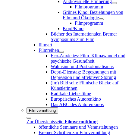
Audiovisuelle Erinnerung
Filmprogramm
Grünes Kino: Beziehungen von
Film und Ökologie
Filmprogramm
Kopf/Kino
Bücher des Internationalen Bremer
Symposiums zum Film
film:art
Filmreihen
Eco-Anxieties: Film, Klimawandel und
psychische Gesundheit
Wahnsinn und Postkolonialismus
Depri-Dienstag: Begegnungen mit
Depression und affektiver Störung
(Im) Bild sein: Filmische Blicke auf
Künstlerinnen
Radikale Liebesfilme
Europäisches Autorenkino
Das ABC des Autorenkinos
Filmvermittlung
Zur Übersichtsseite
Filmvermittlung
öffentliche Seminare und Veranstaltungen
Bremer Schriften zur Filmvermittlung