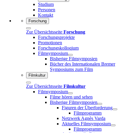
Studium
Personen
Kontakt
Forschung
Zur Übersichtsseite
Forschung
Forschungsprojekte
Promotionen
Forschungskolloqium
Filmsymposium
Bisherige Filmsymposien
Bücher des Internationalen Bremer
Symposiums zum Film
Filmkultur
Zur Übersichtsseite
Filmkultur
Filmsymposium
Filme hören und sehen
Bisherige Filmsymposien
Figuren der Überforderung
Filmprogramm
Netzwerk Agnès Varda
Aktuelles Filmsymposium
Filmprogramm