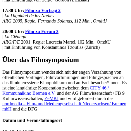
17:30 Uhr:
Film zu Vortrag 2
|
La Dignidad de los Nadies
ARG 2005, Regie: Fernando Solanas, 112 Min., OmdtU
20:00 Uhr:
Film zu Forum 3
|
La Ciénaga
ARG/F/E
2001, Regie: Lucrecia Martel, 102 Min., OmdtU
| mit Einführung von Konstantinos Tzouflas (Zürich)
Über das Filmsymposium
Das Filmsymposium wendet sich mit der engen Verzahnung von
öffentlichen Vorträgen, Filmvorführungen und Filmgesprächen an
das filminteressierte Kinopublikum und an Fachbesucher*innen. Es
ist eine langjährige Kooperation zwischen dem
CITY 46 /
Kommunalkino Bremen e.V.
und der AG Filmwissenschaft / FB 9
Kulturwissenschaften,
ZeMKI
und wird gefördert durch die
nordmedia – Film- und Mediengesellschaft Niedersachsen/ Bremen
mbH
und die DFG.
Datum und Veranstaltungsort