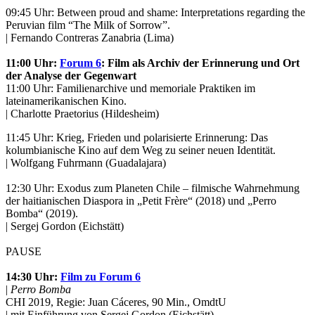
09:45 Uhr: Between proud and shame: Interpretations regarding the
Peruvian film “The Milk of Sorrow”.
| Fernando Contreras Zanabria (Lima)
11:00 Uhr:
Forum 6
: Film als Archiv der Erinnerung und Ort
der Analyse der Gegenwart
11:00 Uhr: Familienarchive und memoriale Praktiken im
lateinamerikanischen Kino.
| Charlotte Praetorius (Hildesheim)
11:45 Uhr: Krieg, Frieden und polarisierte Erinnerung: Das
kolumbianische Kino auf dem Weg zu seiner neuen Identität.
| Wolfgang Fuhrmann (Guadalajara)
12:30 Uhr: Exodus zum Planeten Chile – filmische Wahrnehmung
der haitianischen Diaspora in „Petit Frère“ (2018) und „Perro
Bomba“ (2019).
| Sergej Gordon (Eichstätt)
PAUSE
14:30 Uhr:
Film zu Forum 6
|
Perro Bomba
CHI 2019, Regie: Juan Cáceres, 90 Min., OmdtU
| mit Einführung von Sergej Gordon (Eichstätt)