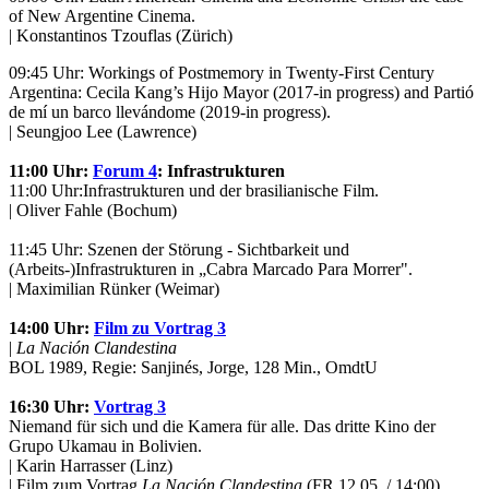
of New Argentine Cinema.
| Konstantinos Tzouflas (Zürich)
09:45 Uhr: Workings of Postmemory in Twenty-First Century
Argentina: Cecila Kang’s Hijo Mayor (2017-in progress) and Partió
de mí un barco llevándome (2019-in progress).
| Seungjoo Lee (Lawrence)
11:00 Uhr:
Forum 4
: Infrastrukturen
11:00 Uhr:
Infrastrukturen und der brasilianische Film.
| Oliver Fahle (Bochum)
11:45 Uhr: Szenen der Störung - Sichtbarkeit und
(Arbeits-)Infrastrukturen in „Cabra Marcado Para Morrer".
| Maximilian Rünker (Weimar)
14:00 Uhr:
Film zu Vortrag 3
|
La Nación Clandestina
BOL 1989, Regie: Sanjinés, Jorge, 128 Min., OmdtU
16:30 Uhr:
Vortrag 3
Niemand für sich und die Kamera für alle. Das dritte Kino der
Grupo Ukamau in Bolivien.
| Karin Harrasser (Linz)
| Film zum Vortrag
La Nación Clandestina
(FR 12.05. / 14:00)