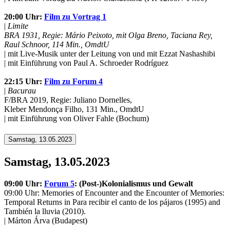
20:00 Uhr:
Film zu Vortrag 1
|
Limite
BRA 1931, Regie: Mário Peixoto, mit Olga Breno, Taciana Rey,
Raul Schnoor, 114 Min., OmdtU
| mit Live-Musik unter der Leitung von und mit Ezzat Nashashibi
| mit Einführung von Paul A. Schroeder Rodríguez
22:15 Uhr:
Film zu Forum 4
|
Bacurau
F/BRA 2019, Regie: Juliano Dornelles,
Kleber Mendonça Filho, 131 Min., OmdtU
| mit Einführung von Oliver Fahle (Bochum)
Samstag, 13.05.2023
Samstag, 13.05.2023
09:00 Uhr:
Forum 5
: (Post-)Kolonialismus und Gewalt
09:00 Uhr: Memories of Encounter and the Encounter of Memories:
Temporal Returns in Para recibir el canto de los pájaros (1995) and
También la lluvia (2010).
| Márton Árva (Budapest)