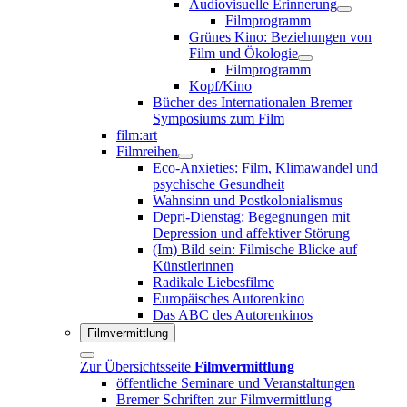
Audiovisuelle Erinnerung
Filmprogramm
Grünes Kino: Beziehungen von
Film und Ökologie
Filmprogramm
Kopf/Kino
Bücher des Internationalen Bremer
Symposiums zum Film
film:art
Filmreihen
Eco-Anxieties: Film, Klimawandel und
psychische Gesundheit
Wahnsinn und Postkolonialismus
Depri-Dienstag: Begegnungen mit
Depression und affektiver Störung
(Im) Bild sein: Filmische Blicke auf
Künstlerinnen
Radikale Liebesfilme
Europäisches Autorenkino
Das ABC des Autorenkinos
Filmvermittlung
Zur Übersichtsseite
Filmvermittlung
öffentliche Seminare und Veranstaltungen
Bremer Schriften zur Filmvermittlung