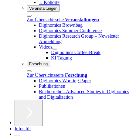
1. Kohorte
Veranstaltungen
Zur Übersichtsseite
Veranstaltungen
Diginomics Brownbag
Diginomics Summer Conference
Diginomics Research Group – Newsletter
Anmeldung
Videos
Diginomics Coffee-Break
KI Tagung
Forschung
Zur Übersichtsseite
Forschung
Diginomics Working Paper
Publikationen
Bücherreihe - Advanced Studies in Diginomics
and Digitalization
Infos für