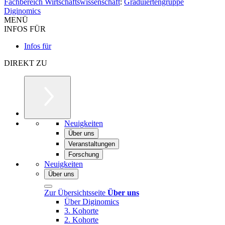
Fachbereich Wirtschaftswissenschaft
:
Graduiertengruppe
Diginomics
MENÜ
INFOS FÜR
Infos für
DIREKT ZU
Neuigkeiten
Über uns
Veranstaltungen
Forschung
Neuigkeiten
Über uns
Zur Übersichtsseite
Über uns
Über Diginomics
3. Kohorte
2. Kohorte