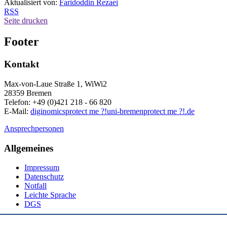
Aktualisiert von:
Faridoddin Rezaei
RSS
Seite drucken
Footer
Kontakt
Max-von-Laue Straße 1, WiWi2
28359 Bremen
Telefon: +49 (0)421 218 - 66 820
E-Mail:
diginomics
protect me ?!
uni-bremen
protect me ?!
.de
Ansprechpersonen
Allgemeines
Impressum
Datenschutz
Notfall
Leichte Sprache
DGS
Social Media