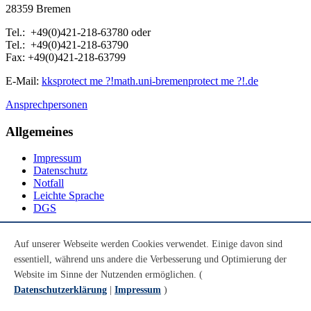
28359 Bremen
Tel.: +49(0)421-218-63780 oder
Tel.: +49(0)421-218-63790
Fax: +49(0)421-218-63799
E-Mail:
kks
protect me ?!
math.uni-bremen
protect me ?!
.de
Ansprechpersonen
Allgemeines
Impressum
Datenschutz
Notfall
Leichte Sprache
DGS
Social Media
Auf unserer Webseite werden Cookies verwendet. Einige davon sind
essentiell, während uns andere die Verbesserung und Optimierung der
Youtube
Instagram
Website im Sinne der Nutzenden ermöglichen. (
LinkedIn
Datenschutzerklärung
|
Impressum
)
Mastodon