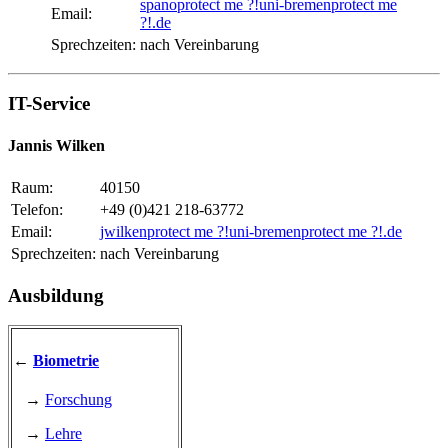
spano
protect me ?!
uni-bremen
protect me
Email:
?!
.de
Sprechzeiten:
nach Vereinbarung
IT-Service
Jannis Wilken
Raum:
40150
Telefon:
+49 (0)421 218-63772
Email:
jwilken
protect me ?!
uni-bremen
protect me ?!
.de
Sprechzeiten:
nach Vereinbarung
Ausbildung
←
Biometrie
→
Forschung
→
Lehre