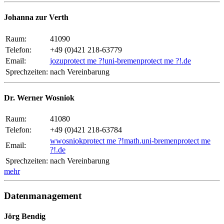
Johanna zur Verth
Raum:
41090
Telefon:
+49 (0)421 218-63779
Email:
jozu
protect me ?!
uni-bremen
protect me ?!
.de
Sprechzeiten:
nach Vereinbarung
Dr. Werner Wosniok
Raum:
41080
Telefon:
+49 (0)421 218-63784
wwosniok
protect me ?!
math.uni-bremen
protect me
Email:
?!
.de
Sprechzeiten:
nach Vereinbarung
mehr
Datenmanagement
Jörg Bendig