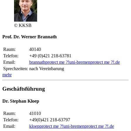
© KKSB
Prof. Dr. Werner Brannath
Raum:
40140
Telefon:
+49 (0)421 218-63781
Email:
brannath
protect me ?!
uni-bremen
protect me ?!
.de
Sprechzeiten:
nach Vereinbarung
mehr
Geschäftsführung
Dr. Stephan Kloep
Raum:
41010
Telefon:
+49(0)421 218-63797
Email:
kloep
protect me ?!
uni-bremen
protect me ?!
.de