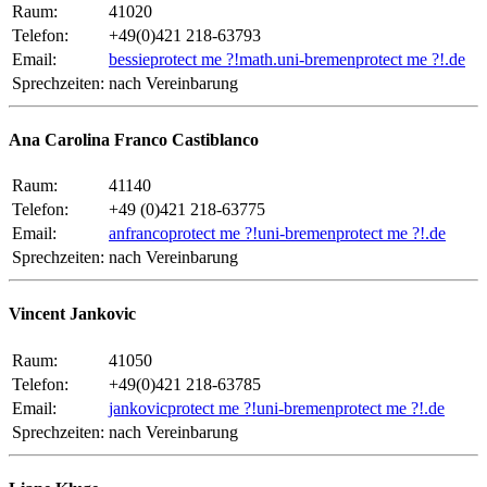
Raum:
41020
Telefon:
+49(0)421 218-63793
Email:
bessie
protect me ?!
math.uni-bremen
protect me ?!
.de
Sprechzeiten:
nach Vereinbarung
Ana Carolina Franco Castiblanco
Raum:
41140
Telefon:
+49 (0)421 218-63775
Email:
anfranco
protect me ?!
uni-bremen
protect me ?!
.de
Sprechzeiten:
nach Vereinbarung
Vincent Jankovic
Raum:
41050
Telefon:
+49(0)421 218-63785
Email:
jankovic
protect me ?!
uni-bremen
protect me ?!
.de
Sprechzeiten:
nach Vereinbarung