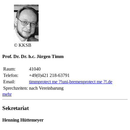
© KKSB
Prof. Dr. Dr. h.c. Jürgen Timm
Raum:
41040
Telefon:
+49(0)421 218-63791
Email:
timm
protect me ?!
uni-bremen
protect me ?!
.de
Sprechzeiten:
nach Vereinbarung
mehr
Sekretariat
Henning Hüttemeyer