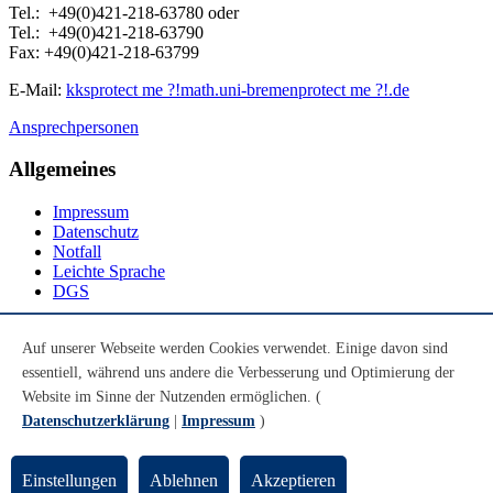
Tel.: +49(0)421-218-63780 oder
Tel.: +49(0)421-218-63790
Fax: +49(0)421-218-63799
E-Mail:
kks
protect me ?!
math.uni-bremen
protect me ?!
.de
Ansprechpersonen
Allgemeines
Impressum
Datenschutz
Notfall
Leichte Sprache
DGS
Social Media
Auf unserer Webseite werden Cookies verwendet. Einige davon sind
essentiell, während uns andere die Verbesserung und Optimierung der
Youtube
Instagram
Website im Sinne der Nutzenden ermöglichen. (
LinkedIn
Datenschutzerklärung
|
Impressum
)
Mastodon
© Universität Bremen 2026
Einstellungen
Ablehnen
Akzeptieren