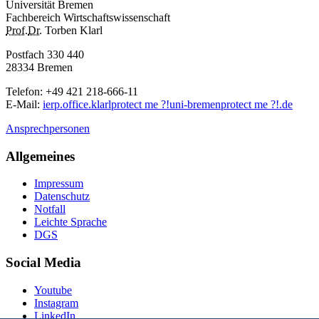
Universität Bremen
Fachbereich Wirtschaftswissenschaft
Prof.
Dr.
Torben Klarl
Postfach 330 440
28334 Bremen
Telefon: +49 421 218-666-11
E-Mail
:
ierp.office.klarl
protect me ?!
uni-bremen
protect me ?!
.de
Ansprechpersonen
Allgemeines
Impressum
Datenschutz
Notfall
Leichte Sprache
DGS
Social Media
Youtube
Instagram
LinkedIn