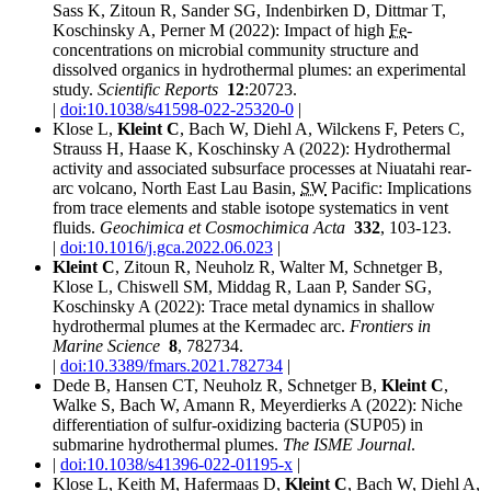
Sass K, Zitoun R, Sander SG, Indenbirken D, Dittmar T,
Koschinsky A, Perner M (2022):
Impact of high
Fe
‐
concentrations on microbial community structure and
dissolved organics in hydrothermal plumes: an experimental
study.
Scientific Reports
12
:20723.
|
doi:10.1038/s41598-022-25320-0
|
Klose L,
Kleint C
, Bach W, Diehl A, Wilckens F, Peters C,
Strauss H, Haase K, Koschinsky A (2022):
Hydrothermal
activity and associated subsurface processes at Niuatahi rear-
arc volcano, North East Lau Basin,
SW
Pacific: Implications
from trace elements and stable isotope systematics in vent
fluids.
Geochimica et Cosmochimica Acta
332
, 103-123.
|
doi:10.1016/j.gca.2022.06.023
|
Kleint C
, Zitoun R, Neuholz R, Walter M, Schnetger B,
Klose L,
Chiswell
SM,
Middag
R, Laan P, Sander SG,
Koschinsky A (2022):
Tra­ce me­tal dy­na­mics in shal­low
hydro­ther­mal plu­mes at the Ker­ma­dec arc.
Frontiers in
Marine Science
8
, 782734.
|
doi:10.3389/fmars.2021.782734
|
Dede B, Hansen CT, Neuholz R, Schnetger B,
Kleint C
,
Walke S, Bach W, Amann R, Meyerdierks A (2022):
Niche
differentiation of sulfur-oxidizing bacteria (SUP05) in
submarine hydrothermal plumes.
The ISME Journal
.
|
doi:10.1038/s41396-022-01195-x
|
Klose L, Keith M, Hafermaas D,
Kleint C
, Bach W, Diehl A,