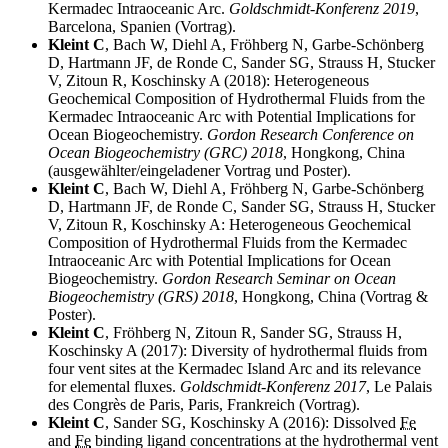
Kermadec Intraoceanic Arc.
Goldschmidt-Konferenz 2019
,
Barcelona, Spanien (Vortrag).
Kleint C
, Bach W, Diehl A, Fröhberg N, Garbe-Schönberg
D, Hartmann JF,
de Ronde
C, Sander SG, Strauss H,
Stucker
V, Zitoun R, Koschinsky A (2018):
Heterogeneous
Geochemical Composition of Hydrothermal Fluids from the
Kermadec Intraoceanic Arc with Potential Implications for
Ocean Biogeochemistry.
Gordon Research Conference on
Ocean Biogeochemistry
(GRC) 2018
, Hongkong, China
(ausgewählter/eingeladener Vortrag und Poster).
Kleint C
, Bach W, Diehl A, Fröhberg N, Garbe-Schönberg
D, Hartmann JF,
de Ronde
C, Sander SG, Strauss H,
Stucker
V, Zitoun R, Koschinsky A:
Heterogeneous Geochemical
Composition of Hydrothermal Fluids from the Kermadec
Intraoceanic Arc with Potential Implications for Ocean
Biogeochemistry.
Gordon Research Seminar on Ocean
Biogeochemistry
(GRS) 2018
, Hongkong, China (Vortrag &
Poster).
Kleint C
, Fröhberg N, Zitoun R, Sander SG, Strauss H,
Koschinsky A (2017):
Diversity of hydrothermal fluids from
four vent sites at the Kermadec Island Arc and its relevance
for elemental fluxes
.
Goldschmidt-Konferenz 2017
,
Le Palais
des Congrès de Paris
, Paris, Frankreich (Vortrag).
Kleint C
, Sander SG, Koschinsky A (2016):
Dissolved
Fe
and
Fe
binding ligand concentrations at the hydrothermal vent