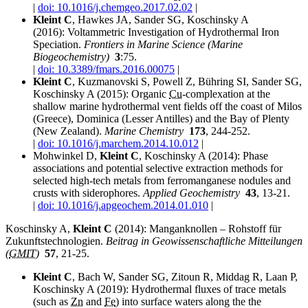
|
doi: 10.1016/j.chemgeo.2017.02.02
|
Kleint C
,
Hawkes
JA, Sander SG, Koschinsky A
(2016):
Voltammetric Investigation of Hydrothermal Iron
Speciation.
Frontiers in Marine Science (Marine
Biogeochemistry)
3
:75.
|
doi: 10.3389/fmars.2016.00075
|
Kleint C
, Kuzmanovski S,
Powell
Z, Bühring SI, Sander SG,
Koschinsky A (2015):
Organic
Cu
-complexation at the
shallow marine hydrothermal vent fields off the coast of Milos
(Greece), Dominica (Lesser Antilles) and the Bay of Plenty
(New Zealand).
Marine Chemistry
173
, 244-252.
|
doi: 10.1016/j.marchem.2014.10.012
|
Mohwinkel D,
Kleint C
, Koschinsky A (2014):
Phase
associations and potential selective extraction methods for
selected high-tech metals from ferromanganese nodules and
crusts with siderophores.
Applied Geochemistry
43
, 13-21.
|
doi: 10.1016/j.apgeochem.2014.01.010
|
Koschinsky A,
Kleint C
(2014): Manganknollen – Rohstoff für
Zukunftstechnologien.
Beitrag in Geowissenschaftliche Mitteilungen
(
GMIT
)
57
, 21-25.
Kleint C
, Bach W, Sander SG, Zitoun R,
Middag
R, Laan P,
Koschinsky A (2019):
Hydrothermal fluxes of trace metals
(such as
Zn
and
Fe
) into surface waters along the the