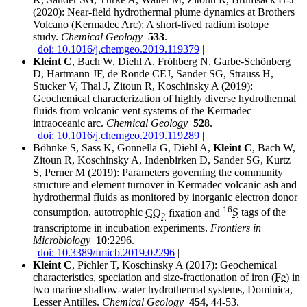
(2020):
Near-field hydrothermal plume dynamics at Brothers
Volcano (Kermadec Arc): A short-lived radium isotope
study.
Chemical Geology
533
.
|
doi: 10.1016/j.chemgeo.2019.119379
|
Kleint C
, Bach W, Diehl A, Fröhberg N, Garbe-Schönberg
D, Hartmann JF,
de Ronde
CEJ, Sander SG, Strauss H,
Stucker
V, Thal J, Zitoun R, Koschinsky A (2019):
Geochemical characterization of highly diverse hydrothermal
fluids from volcanic vent systems of the Kermadec
intraoceanic arc.
Chemical Geology
528
.
|
doi: 10.1016/j.chemgeo.2019.119289
|
Böhnke S, Sass K,
Gonnella
G, Diehl A,
Kleint C
, Bach W,
Zitoun R, Koschinsky A, Indenbirken D, Sander SG, Kurtz
S, Perner M (2019):
Parameters governing the community
structure and element turnover in Kermadec volcanic ash and
hydrothermal fluids as monitored by inorganic electron donor
16
consumption, autotrophic
CO
fixation and
S
tags of the
2
transcriptome in incubation experiments.
Frontiers in
Microbiology
10
:2296.
|
doi: 10.3389/fmicb.2019.02296
|
Kleint C
, Pichler T, Koschinsky A (2017):
Geochemical
characteristics, speciation and size-fractionation of iron (
Fe
) in
two marine shallow-water hydrothermal systems, Dominica,
Lesser Antilles.
Chemical Geology
454
, 44-53.