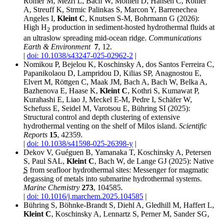
Römer M,
Mezri
L, Bach W, Monien D, Hansen C, Röhler
A, Streuff K, Strmic Palinkas S,
Marcon
Y,
Barrenechea
Angeles
I,
Kleint C
, Knutsen S-M, Bohrmann G (2026):
High H
production in sediment-hosted hydrothermal fluids at
2
an ultraslow spreading mid‑ocean ridge.
Communications
Earth & Environment
7
, 12.
|
doi: 10.1038/s43247-025-02962-2
|
Nomikou
P,
Bejelou
K, Koschinsky A,
dos Santos Ferreira
C,
Papanikolaou
D,
Lampridou
D, Kilias SP,
Anagnostou
E,
Elvert M, Röttgen C, Maak JM, Bach A, Bach W, Belka A,
Bazhenova
E, Haase K,
Kleint C
, Kothri S, Kumawat P,
Kurahashi
E,
Liao
J, Meckel E-M, Pedre I, Schäfer W,
Schefuss E, Seidel M,
Varotsou
E, Bühring SI (2025):
Structural control and depth clustering of extensive
hydrothermal venting on the shelf of Milos island.
Scientific
Reports
15
,
42359
.
|
doi: 10.1038/s41598-025-26398-y
|
Dekov V,
Guéguen
B,
Yamanaka
T, Koschinsky A, Petersen
S, Paul SAL,
Kleint C
, Bach W,
de Lange
GJ (2025):
Native
S
from seafloor hydrothermal sites: Messenger for magmatic
degassing of metals into submarine hydrothermal systems.
Marine Chemistry
273
, 104585.
|
doi: 10.1016/j.marchem.2025.104585
|
Bühring S, Böhnke-Brandt S, Diehl A,
Gledhill
M, Haffert L,
Kleint C
, Koschinsky A, Lennartz S, Perner M, Sander SG,