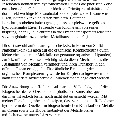
Inselbögen können ihre hydrothermalen
Plumes
die photische Zone
erreichen - dem Gebiet mit der höchsten Primärproduktivität - und
dort direkt wichtige Mikronährstoffe oder potenzielle Toxine wie
Eisen, Kupfer, Zink und Arsen zuführen. Laufende
Forschungsarbeiten haben gezeigt, dass beispielsweise gelöstes
hydrothermales Eisen Tausende von Kilometern von seiner
ursprünglichen Quelle entfernt in die Ozeane transportiert wird und
so zum globalen ozeanischen Metallhaushalt beiträgt.
Dies ist sowohl auf die anorganische (
z.B.
in Form von Sulfid-
Nanopartikeln) als auch auf die organische Komplexierung durch
kleine chelatbildende Moleküle (so genannte organische Liganden)
zurückzuführen, was sehr wichtig ist, da dieser Mechanismus die
Ausfällung von Metallen verhindert und ihren Transport in den
offenen Ozean ermöglicht. Eine ähnliche Bedeutung der
organischen Komplexierung wurde für Kupfer nachgewiesen und
kann für andere hydrothermale Spurenelemente abgeleitet werden.
Die Auswirkung von flacheren submarinen Vulkanbögen auf die
Biogeochemie des Ozeans in der photischen Zone, aber auch
darunter, ist jedoch bisher noch nicht gut untersucht worden. Mit
meiner Forschung möchte ich zeigen, dass vor allem die Rolle dieser
hydrothermalen Quellen im biogeochemischen Kreislauf der Metalle
im Ozean sowie die Bioverfügbarkeit der Metalle bisher
möglicherweise unterschätzt wurde.