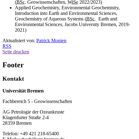
(
BSc.
Geowissenschaften,
WiSe
2022/2023)
Applied Geochemistry, Environmental Geochemistry,
Introduction into
Earth and Environmental Sciences
,
Geochemistry of Aqueous Systems
(
BSc.
Earth and
Environmental Sciences
, Jacobs
University
Bremen, 2019-
2021)
Aktualisiert von:
Patrick Monien
RSS
Seite drucken
Footer
Kontakt
Universität Bremen
Fachbereich 5 - Geowissenschaften
AG Petrologie der Ozeankruste
Klagenfurter Straße 2-4
28359 Bremen
Telefon: +49 421 218-65400