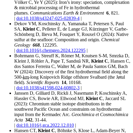
Völker C, Ye Y (2025):
Iron’s irony: speciation, complexation
& microbial processing of Fe in hydrothermal
plumes.
Communications Earth & Environment
6
, 821.
|
doi:10.1038/s43247-025-02839-4
|
Dekov VM, Koschinsky A,
Yamanaka
T, Petersen S, Paul
SA,
Kleint C
,
Pelleter
E,
de Lange
GJ, Kürzinger V, Garbe-
Schönberg D,
Ilieva
M,
Fouquet
Y,
Rouxel
O (2024):
Native
sulfur at the seafloor: Composition and origin.
Chemical
Geology
668
, 122295.
|
doi:10.1016/j.chemgeo.2024.122295
|
Bohrmann G, Streuff K, Römer M, Knutsen S-M, Smrzka D,
Kleint J, Röhler A, Pape T,
Sandstå
NR,
Kleint C
, Hansen C,
dos Santos Ferreira
C, Walter M,
de Paula Santos
GM, Bach
W (2024):
Discovery of the first hydrothermal field along the
500-
km
-long Knipovich Ridge offshore Svalbard (the
Jøtul
field).
Scientific Reports
14
, 10168.
|
doi:10.1038/s41598-024-60802-3
|
Janssen D,
Gilliard
D, Rickli J, Nasemann P, Koschinsky A,
Hassler
CS,
Bowie
AR,
Ellwood
MJ,
Kleint C
,
Jaccard
SL
(2023):
Chromium stable isotope distributions in the
southwest Pacific Ocean and constraints on hydrothermal
input from the Kermadec Arc.
Geochimica et Cosmochimica
Acta
342
, 31-44.
|
doi:10.1016/j.gca.2022.12.010
|
Hansen CT,
Kleint C
, Böhnke S, Klose L, Adam‐Beyer N,