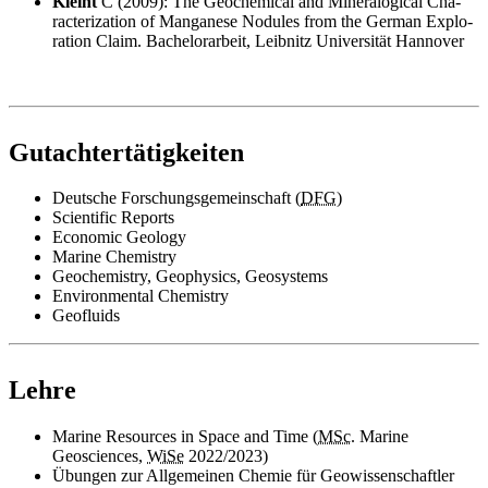
Kleint
C (2009):
The Geo­che­mi­cal and Mi­ne­ra­lo­gi­cal Cha­
rac­te­riza­t­i­on of Man­ga­ne­se No­du­les from the Ger­man Ex­plo­
ra­ti­on Claim
.
Bachelor
arbeit, Leibnitz Universität Hannover
#gutachtertaetigkeiten
Gutachtertätigkeiten
Deutsche Forschungsgemeinschaft (
DFG
)
Scientific Reports
Economic Geology
Marine Chemistry
Geochemistry, Geophysics, Geosystems
Environmental Chemistry
Geofluids
#lehre
Lehre
Marine Resources in Space and Time
(
MSc.
Marine
Geosciences
,
WiSe
2022/2023)
Übungen zur Allgemeinen Chemie für Geowissenschaftler