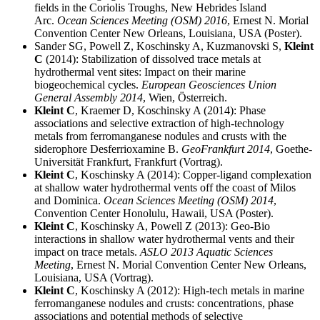
fields in the Coriolis Troughs, New Hebrides Island
Arc.
Ocean Sciences Meeting
(OSM) 2016
,
Ernest N. Morial
Convention Center New Orleans
,
Louisiana
, USA (Poster).
Sander SG,
Powell
Z, Koschinsky A, Kuzmanovski S,
Kleint
C
(2014):
Stabilization of dissolved trace metals at
hydrothermal vent sites: Impact on their marine
biogeochemical cycles.
European Geosciences Union
General Assembly
2014
, Wien, Österreich.
Kleint C
, Kraemer D, Koschinsky A (2014):
Phase
associations and selective extraction of high-technology
metals from ferromanganese nodules and crusts with the
siderophore Desferrioxamine B
.
GeoFrankfurt 2014
, Goethe-
Universität Frankfurt, Frankfurt (Vortrag).
Kleint C
, Koschinsky A (2014):
Copper-ligand complexation
at shallow water hydrothermal vents off the coast of Milos
and Dominica.
Ocean Sciences Meeting
(OSM) 2014
,
Convention Center Honolulu
, Hawaii, USA (Poster).
Kleint C
, Koschinsky A,
Powell
Z (2013):
Geo-Bio
interactions in shallow water hydrothermal vents and their
impact on trace metals.
ASLO 2013
Aquatic Sciences
Meeting
, Ernest N. Morial Convention Center New Orleans
,
Louisiana
, USA (Vortrag).
Kleint C
, Koschinsky A (2012):
High-tech metals in marine
ferromanganese nodules and crusts: concentrations, phase
associations and potential methods of selective