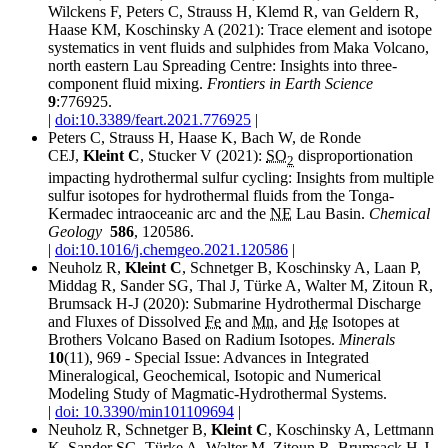
Wilckens F, Peters C, Strauss H, Klemd R,
van Geldern
R,
Haase KM, Koschinsky A (2021):
Trace element and isotope
systematics in vent fluids and sulphides from Maka Volcano,
north eastern Lau Spreading Centre: Insights into three-
component fluid mixing.
Frontiers in Earth Science
9
:776925.
|
doi:10.3389/feart.2021.776925
|
Peters C, Strauss H, Haase K, Bach W,
de Ronde
CEJ,
Kleint C
,
Stucker
V (2021):
SO
disproportionation
2
impacting hydrothermal sulfur cycling: Insights from multiple
sulfur isotopes for hydrothermal fluids from the Tonga-
Kermadec intraoceanic arc and the
NE
Lau Basin.
Chemical
Geology
586
, 120586.
|
doi:10.1016/j.chemgeo.2021.120586
|
Neuholz R,
Kleint C
, Schnetger B, Koschinsky A, Laan P,
Middag
R, Sander SG, Thal J, Türke A, Walter M, Zitoun R,
Brumsack H-J (2020):
Submarine Hydrothermal Discharge
and Fluxes of Dissolved
Fe
and
Mn
, and
He
Isotopes at
Brothers Volcano Based on Radium Isotopes.
Minerals
10
(11), 969 -
Special Issue: Advances in Integrated
Mineralogical, Geochemical, Isotopic and Numerical
Modeling Study of Magmatic-Hydrothermal Systems
.
|
doi: 10.3390/min101109694
|
Neuholz R, Schnetger B,
Kleint C
, Koschinsky A, Lettmann
K, Sander SG, Türke A, Walter M, Zitoun R, Brumsack H-J