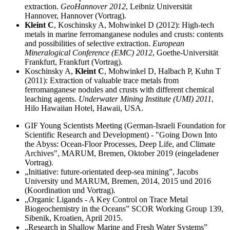
extraction.
GeoHannover 2012
, Leibniz Universität
Hannover, Hannover (Vortrag).
Kleint C
, Koschinsky A, Mohwinkel D (2012):
High-tech
metals in marine ferromanganese nodules and crusts: contents
and possibilities of selective extraction.
European
Mineralogical Conference
(EMC) 2012
, Goethe-Universität
Frankfurt, Frankfurt (Vortrag).
Koschinsky A,
Kleint C
, Mohwinkel D, Halbach P, Kuhn T
(2011):
Extraction of valuable trace metals from
ferromanganese nodules and crusts with different chemical
leaching agents.
Underwater Mining Institute
(UMI) 2011
,
Hilo Hawaiian Hotel
, Hawaii, USA.
GIF Young Scientists Meeting (German-Israeli Foundation for
Scientific Research and Development) - "Going Down Into
the Abyss: Ocean-Floor Processes, Deep Life, and Climate
Archives",
MARUM, Bremen, Oktober 2019 (eingeladener
Vortrag).
„Initiative: future-orientated deep-sea mining”, Jacobs
University
und MARUM, Bremen, 2014, 2015 und 2016
(Koordination und Vortrag).
„Organic Ligands - A Key Control on Trace Metal
Biogeochemistry in the Oceans” SCOR Working Group 139
,
Sibenik, Kroatien, April 2015.
„Research in Shallow Marine and Fresh Water Systems”