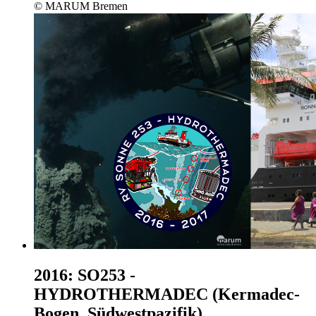
© MARUM Bremen
2016: SO253 -
HYDROTHERMADEC (Kermadec-
Bogen, Südwestpazifik)