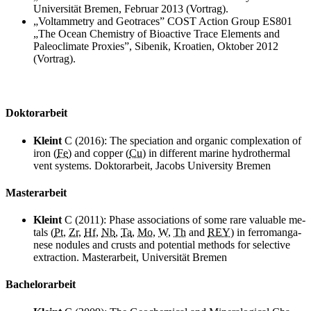
Universität Bremen, Februar 2013 (Vortrag).
„Voltammetry and Geotraces” COST Action Group ES801
„The Ocean Chemistry of Bioactive Trace Elements and
Paleoclimate Proxies”
, Sibenik, Kroatien, Oktober 2012
(Vortrag).
Doktorarbeit
Kleint
C (2016):
The spe­cia­ti­on and or­ga­nic com­plexa­ti­on of
iron (
Fe
) and cop­per (
Cu
) in dif­fe­rent ma­ri­ne hydro­ther­mal
vent sys­tems
. Doktorarbeit, Jacobs University Bremen
Master
arbeit
Kleint
C (2011):
Pha­se as­so­cia­ti­ons of some rare va­luable me­
tals (
Pt
,
Zr
,
Hf
,
Nb
,
Ta
,
Mo
,
W
,
Th
and
REY
) in fer­ro­man­ga­
ne­se no­du­les and crusts and po­ten­ti­al me­thods for selec­tive
extrac­tion
.
Master
arbeit, Universität Bremen
Bachelor
arbeit