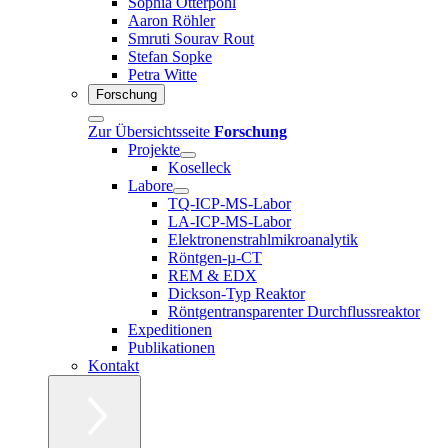
Sophia Otterpohl
Aaron Röhler
Smruti Sourav Rout
Stefan Sopke
Petra Witte
Forschung
Zur Übersichtsseite
Forschung
Projekte
Koselleck
Labore
TQ-ICP-MS-Labor
LA-ICP-MS-Labor
Elektronenstrahlmikroanalytik
Röntgen-µ-CT
REM & EDX
Dickson-Typ Reaktor
Röntgentransparenter Durchflussreaktor
Expeditionen
Publikationen
Kontakt