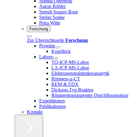
Sophia Otterpohl
Aaron Röhler
Smruti Sourav Rout
Stefan Sopke
Petra Witte
Forschung
Zur Übersichtsseite
Forschung
Projekte
Koselleck
Labore
TQ-ICP-MS-Labor
LA-ICP-MS-Labor
Elektronenstrahlmikroanalytik
Röntgen-µ-CT
REM & EDX
Dickson-Typ Reaktor
Röntgentransparenter Durchflussreaktor
Expeditionen
Publikationen
Kontakt