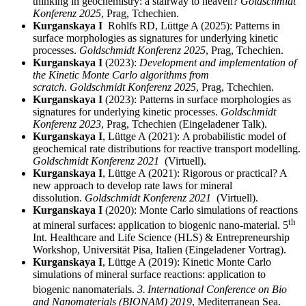
thinking in geochemistry: a stairway to heaven?
Goldschmidt
Konferenz 2025
, Prag, Tchechien.
Kurganskaya
I
Rohlfs RD, Lüttge A (2025):
Patterns in
surface morphologies as signatures for underlying kinetic
processes.
Goldschmidt Konferenz 2025
, Prag, Tchechien.
Kurganskaya
I
(2023):
Development and implementation of
the Kinetic Monte Carlo algorithms from
scratch
.
Goldschmidt Konferenz 2025
, Prag, Tchechien.
Kurganskaya
I
(2023):
Patterns in surface morphologies as
signatures for underlying kinetic processes.
Goldschmidt
Konferenz 2023
, Prag, Tchechien
(Eingeladener Talk).
Kurganskaya
I
, Lüttge A (2021):
A probabilistic model of
geochemical rate distributions for reactive transport modelling.
Goldschmidt Konferenz 2021
(Virtuell).
Kurganskaya
I
, Lüttge A (2021):
Rigorous or practical? A
new approach to develop rate laws for mineral
dissolution.
Goldschmidt Konferenz 2021
(Virtuell).
Kurganskaya
I
(2020):
Monte Carlo simulations of reactions
th
at mineral surfaces: application to biogenic nano-material.
5
Int. Healthcare and Life Science (HLS) & Entrepreneurship
Workshop, Universität Pisa, Italien (Eingeladener Vortrag).
Kurganskaya
I
, Lüttge A (2019):
Kinetic Monte Carlo
simulations of mineral surface reactions: application to
biogenic nanomaterials.
3.
International Conference on Bio
and Nanomaterials (BIONAM) 2019
, Mediterranean Sea.