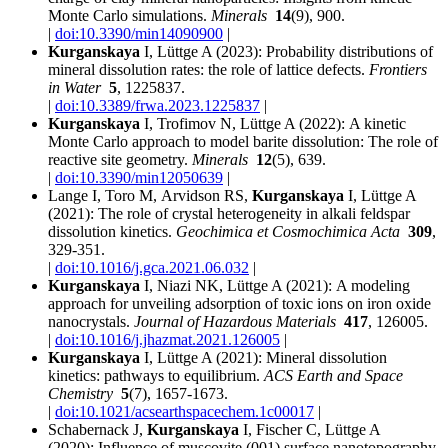
Monte Carlo simulations.
Minerals
14
(9), 900.
|
doi:10.3390/min14090900
|
Kurganskaya
I, Lüttge A (2023):
Probability distributions of
mineral dissolution rates: the role of lattice defects.
Frontiers
in Water
5
, 1225837.
|
doi:10.3389/frwa.2023.1225837
|
Kurganskaya
I,
Trofimov
N, Lüttge A (2022):
A kinetic
Monte Carlo approach to model barite dissolution: The role of
reactive site geometry.
Minerals
12
(5), 639.
|
doi:10.3390/min12050639
|
Lange I,
Toro
M,
Arvidson
RS,
Kurganskaya
I, Lüttge A
(2021):
The role of crystal heterogeneity in alkali feldspar
dissolution kinetics.
Geochimica et Cosmochimica Acta
309
,
329-351.
|
doi:10.1016/j.gca.2021.06.032
|
Kurganskaya
I, Niazi NK, Lüttge A (2021):
A modeling
approach for unveiling adsorption of toxic ions on iron oxide
nanocrystals.
Journal of Hazardous Materials
417
, 126005.
|
doi:10.1016/j.jhazmat.2021.126005
|
Kurganskaya
I, Lüttge A (2021):
Mineral dissolution
kinetics: pathways to equilibrium.
ACS Earth and Space
Chemistry
5
(7), 1657-1673.
|
doi:10.1021/acsearthspacechem.1c00017
|
Schabernack J,
Kurganskaya
I, Fischer C, Lüttge A
(2020):
Influence of muscovite (001) surface nanotopography