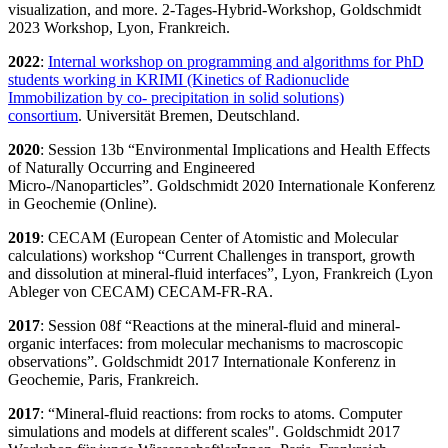
visualization, and more
. 2-Tages-Hybrid-Workshop, Goldschmidt
2023 Workshop, Lyon, Frankreich.
2022
:
Internal workshop on programming and algorithms for PhD
students working in KRIMI (Kinetics of Radionuclide
Immobilization by co- precipitation in solid solutions)
consortium
. Universität Bremen, Deutschland.
2020
:
Session 13b “Environmental Implications and Health Effects
of Naturally Occurring and Engineered
Micro-/Nanoparticles”.
Goldschmidt 2020 Internationale Konferenz
in Geochemie (Online).
2019
:
CECAM (European Center of Atomistic and Molecular
calculations) workshop “Current Challenges in transport, growth
and dissolution at mineral-fluid interfaces
”, Lyon, Frankreich (Lyon
Ableger von CECAM) CECAM-FR-RA.
2017
:
Session 08f “Reactions at the mineral-fluid and mineral-
organic interfaces: from molecular mechanisms to macroscopic
observations”
. Goldschmidt 2017 Internationale Konferenz in
Geochemie, Paris, Frankreich.
2017
:
“Mineral-fluid reactions: from rocks to atoms. Computer
simulations and models at different scales".
Goldschmidt 2017