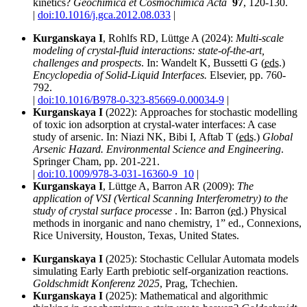
kinetics?
Geochimica et Cosmochimica Acta
97
, 120-130.
|
doi:10.1016/j.gca.2012.08.033
|
Kurganskaya
I
, Rohlfs RD, Lüttge A (2024):
Multi-scale
modeling of crystal-fluid interactions: state-of-the-art,
challenges and prospects
. In:
Wandelt K
,
Bussetti G
(
eds.
)
Encyclopedia of Solid-Liquid Interfaces.
Elsevier, pp. 760-
792.
|
doi:10.1016/B978-0-323-85669-0.00034-9
|
Kurganskaya
I
(2022):
Approaches for stochastic modelling
of toxic ion adsorption at crystal-water interfaces: A case
study of arsenic. In:
Niazi
NK,
Bibi
I,
Aftab
T (
eds.
)
Global
Arsenic Hazard. Environmental Science and Engineering
.
Springer Cham, pp. 201-221.
|
doi:10.1009/978-3-031-16360-9_10
|
Kurganskaya
I
, Lüttge A,
Barron
AR (2009):
The
application of VSI (Vertical Scanning Interferometry) to the
study of crystal surface processe
. In:
Barron (
ed.
) Physical
methods in inorganic and nano chemistry, 1” ed., Connexions,
Rice University, Houston, Texas, United States.
Kurganskaya
I
(2025):
Stochastic Cellular Automata models
simulating Early Earth prebiotic self-organization reactions.
Goldschmidt Konferenz 2025
, Prag, Tchechien.
Kurganskaya
I
(2025):
Mathematical and algorithmic