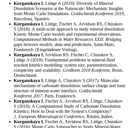
Kurganskaya
I
, Lüttge A (2019):
Diversity of Mineral
Dissolution Scenarios at the Nanoscale: Mechanistic Insights
from Monte Carlo Simulations.
Goldschmidt Konferenz 2019
,
Barcelona, Spanien.
Kurganskaya
I
, Lüttge, Fischer A, Arvidson RS,
Churakov
S (2018):
A multi-scale approach to study mineral dissolution:
Kinetic Monte Carlo models and experimental observations.
Computational Methods in Water Resources XXII: Bridging
gaps between models, data and predictions
.
Saint-Malo
,
Frankreich (Eingeladener Vortrag).
Kurganskaya
I
, Arvidson RS, Fischer C,
Churakov
S,
Lüttge A (2018):
Fundamental problems in mineral-fluid
reaction kinetics modelling: system size, parameterization,
complexity and scalability.
GeoBonn 2018 Konferenz,
Bonn,
Deutschland.
Kurganskaya
I
, Lüttge A,
Churakov
S (2017):
Molecular
mechanisms of carbonate dissolution: surface charge and ionic
structure of mineral-water interface.
Goldschmidt
Konferenz 2017
, Paris, Frankreich.
Kurganskaya
I
, Fischer A, Arvidson RS, Lüttge,
Churakov
S (2016):
A Computational Study of Carbonate Dissolution
Kinetics: How to Deal with the System’s Complexity?
2. European Mineralogical Conference
, Rimini, Italien.
Kurganskaya
I
, Fischer A, Arvidson RS, Lüttge,
Churakov
S (2016):
Monte Carlo Approaches to Study Mineral-Water