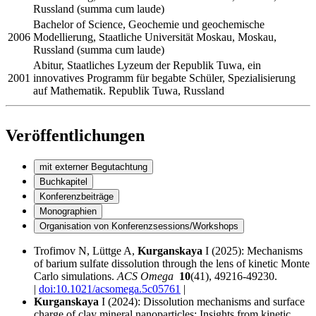
Russland (summa cum laude)
Bachelor of Science, Geochemie und geochemische
2006
Modellierung, Staatliche Universität Moskau, Moskau,
Russland (summa cum laude)
Abitur, Staatliches Lyzeum der Republik Tuwa, ein
2001
innovatives Programm für begabte Schüler, Spezialisierung
auf Mathematik. Republik Tuwa, Russland
#veroeffentlichungen
Veröffentlichungen
mit externer Begutachtung
Buchkapitel
Konferenzbeiträge
Monographien
Organisation von Konferenzsessions/Workshops
Trofimov
N, Lüttge A,
Kurganskaya
I (2025):
Mechanisms
of barium sulfate dissolution through the lens of kinetic Monte
Carlo simulations.
ACS Omega
10
(41), 49216-49230.
|
doi:
10.1021/acsomega.5c05761
|
Kurganskaya
I (2024):
Dissolution mechanisms and surface
charge of clay mineral nanoparticles: Insights from kinetic