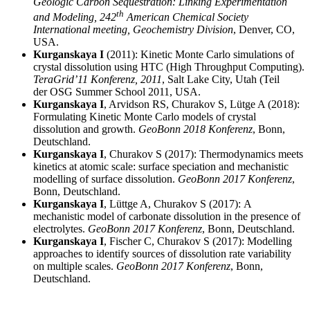
Geologic Carbon Sequestration: Linking Experimentation
th
and Modeling, 242
American Chemical Society
International meeting, Geochemistry Division
, Denver, CO,
USA.
Kurganskaya
I
(2011):
Kinetic Monte Carlo simulations of
crystal dissolution using HTC (High Throughput Computing).
TeraGrid’11
Konferenz, 2011
,
Salt Lake City, Utah (
Teil
der
OSG Summer School 2011
, USA.
Kurganskaya
I
, Arvidson RS,
Churakov
S, Lütge A (2018):
Formulating Kinetic Monte Carlo models of crystal
dissolution and growth.
GeoBonn 2018 Konferenz
, Bonn,
Deutschland.
Kurganskaya
I
,
Churakov
S (2017):
Thermodynamics meets
kinetics at atomic scale: surface speciation and mechanistic
modelling of surface dissolution.
GeoBonn 2017 Konferenz
,
Bonn, Deutschland.
Kurganskaya
I
, Lüttge A,
Churakov
S (2017):
A
mechanistic model of carbonate dissolution in the presence of
electrolytes.
GeoBonn 2017 Konferenz
, Bonn, Deutschland.
Kurganskaya
I
, Fischer C,
Churakov
S (2017):
Modelling
approaches to identify sources of dissolution rate variability
on multiple scales.
GeoBonn 2017 Konferenz
, Bonn,
Deutschland.