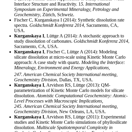
Interface Structure and Reactivity. 1
5. International
Symposium on Experimental Mineralogy, Petrology and
Geochemistry
,
Zürich, Schweiz.
Fischer C, Kurganskaya I (2014):
Synthetic dissolution rate
spectra
.
Goldschmidt Konferenz 2014
,
Sacramento, CA,
USA.
Kurganskaya
I
, Lüttge A (2014):
A stochastic approach to
study dissolution of carbonates.
Goldschmidt Konferenz 2014
,
Sacramento, CA,
USA.
Kurganskaya
I
, Fischer C, Lüttge A (2014):
Modeling
silicate dissolution at micro-scale using Kinetic Monte Carlo
approach: A case study with quartz.
Modeling the Interface:
Mineralogy, Environment and Energy Applications,
247.
American Chemical Society International meeting,
Geochemistry Division
, Dallas, TX,
USA.
Kurganskaya
I
, Arvidson RS, Lüttge (2013):
QM-
parameterization of Kinetic Monte Carlo models for silicate
dissolution.
Atomistic Computational Geochemistry: Atomic-
Level Processes with Macroscopic Implications,
245. American Chemical Society International meeting,
Geochemistry Division
, New Orleans, LA,
USA.
Kurganskaya
I
, Arvidson RS, Lüttge (2011):
Experimental
studies and Kinetic Monte Carlo simulations of phyllosilicate
dissolution.
Multiscale Spatiotemporal Complexity in