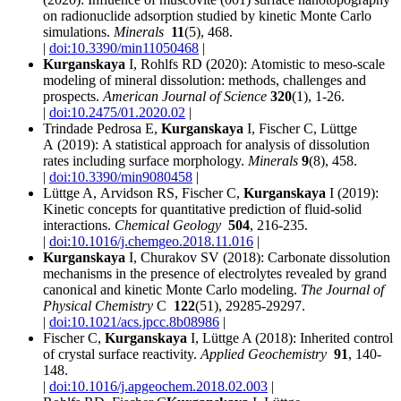
on radionuclide adsorption studied by kinetic Monte Carlo
simulations.
Minerals
11
(5), 468.
|
doi:10.3390/min11050468
|
Kurganskaya
I, Rohlfs RD (2020):
Atomistic to meso-scale
modeling of mineral dissolution: methods, challenges and
prospects.
American Journal of Science
320
(1), 1-26.
|
doi:10.2475/01.2020.02
|
Trindade Pedrosa
E,
Kurganskaya
I, Fischer C, Lüttge
A (2019):
A statistical approach for analysis of dissolution
rates including surface morphology.
Minerals
9
(8), 458.
|
doi:10.3390/min9080458
|
Lüttge A,
Arvidson
RS, Fischer C,
Kurganskaya
I (2019):
Kinetic concepts for quantitative prediction of fluid-solid
interactions.
Chemical Geology
504
, 216-235.
|
doi:10.1016/j.chemgeo.2018.11.016
|
Kurganskaya
I,
Churakov
SV (2018):
Carbonate dissolution
mechanisms in the presence of electrolytes revealed by grand
canonical and kinetic Monte Carlo modeling.
The Journal of
Physical Chemistry
C
122
(51), 29285-29297.
|
doi:10.1021/acs.jpcc.8b08986
|
Fischer C,
Kurganskaya
I, Lüttge A (2018):
Inherited control
of crystal surface reactivity.
Applied Geochemistry
91
, 140-
148.
|
doi:10.1016/j.apgeochem.2018.02.003
|