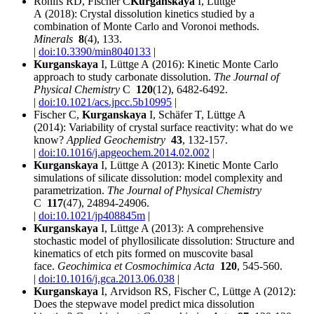
Rohlfs RD, Fischer C
Kurganskaya
I,
Lüttge
A (2018):
Crystal dissolution kinetics studied by a
combination of Monte Carlo and Voronoi methods.
Minerals
8
(4), 133.
|
doi:10.3390/min8040133
|
Kurganskaya
I, Lüttge A (2016):
Kinetic Monte Carlo
approach to study carbonate dissolution.
The Journal of
Physical Chemistry
C
120
(12), 6482-6492.
|
doi:10.1021/acs.jpcc.5b10995
|
Fischer C,
Kurganskaya
I, Schäfer T, Lüttge A
(2014):
Variability of crystal surface reactivity: what do we
know?
Applied Geochemistry
43
, 132-157.
|
doi:10.1016/j.apgeochem.2014.02.002
|
Kurganskaya
I, Lüttge A (2013):
Kinetic Monte Carlo
simulations of silicate dissolution: model complexity and
parametrization.
The Journal of Physical Chemistry
C
117
(47), 24894-24906.
|
doi:10.1021/jp408845m
|
Kurganskaya
I, Lüttge A (2013):
A comprehensive
stochastic model of phyllosilicate dissolution: Structure and
kinematics of etch pits formed on muscovite basal
face.
Geochimica et Cosmochimica Acta
120
, 545-560.
|
doi:10.1016/j.gca.2013.06.038
|
Kurganskaya
I,
Arvidson
RS, Fischer C, Lüttge A (2012):
Does the stepwave model predict mica dissolution