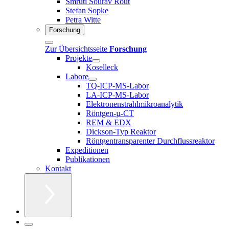
Smruti Sourav Rout
Stefan Sopke
Petra Witte
Forschung
Zur Übersichtsseite
Forschung
Projekte
Koselleck
Labore
TQ-ICP-MS-Labor
LA-ICP-MS-Labor
Elektronenstrahlmikroanalytik
Röntgen-µ-CT
REM & EDX
Dickson-Typ Reaktor
Röntgentransparenter Durchflussreaktor
Expeditionen
Publikationen
Kontakt