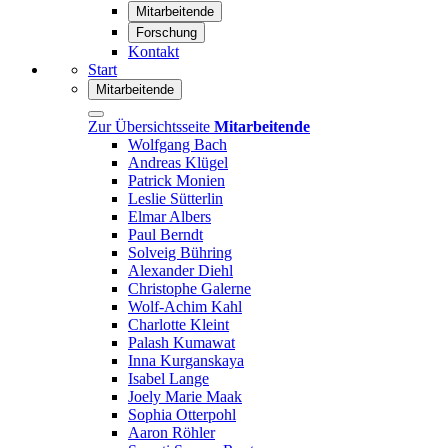
Mitarbeitende
Forschung
Kontakt
Start
Mitarbeitende
Zur Übersichtsseite
Mitarbeitende
Wolfgang Bach
Andreas Klügel
Patrick Monien
Leslie Sütterlin
Elmar Albers
Paul Berndt
Solveig Bühring
Alexander Diehl
Christophe Galerne
Wolf-Achim Kahl
Charlotte Kleint
Palash Kumawat
Inna Kurganskaya
Isabel Lange
Joely Marie Maak
Sophia Otterpohl
Aaron Röhler