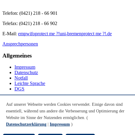
Telefon: (0421) 218 - 66 901
Telefax: (0421) 218 - 66 902
E-Mail:
empwifo
protect me ?!
uni-bremen
protect me ?!
.de
Ansprechpersonen
Allgemeines
Impressum
Datenschutz
Notfall
Leichte Sprache
DGS
Social Media
Auf unserer Webseite werden Cookies verwendet. Einige davon sind
essentiell, während uns andere die Verbesserung und Optimierung der
Youtube
Instagram
Website im Sinne der Nutzenden ermöglichen. (
LinkedIn
Datenschutzerklärung
|
Impressum
)
Mastodon