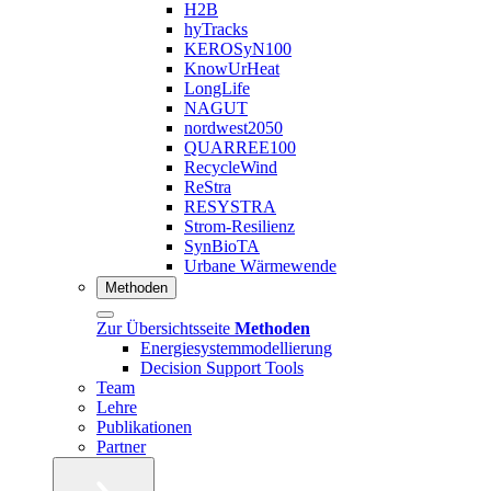
H2B
hyTracks
KEROSyN100
KnowUrHeat
LongLife
NAGUT
nordwest2050
QUARREE100
RecycleWind
ReStra
RESYSTRA
Strom-Resilienz
SynBioTA
Urbane Wärmewende
Methoden
Zur Übersichtsseite
Methoden
Energiesystemmodellierung
Decision Support Tools
Team
Lehre
Publikationen
Partner