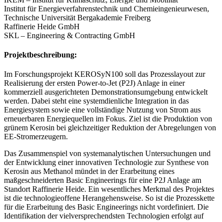
Institut für Energieverfahrenstechnik und Chemieingenieurwesen,
Technische Universität Bergakademie Freiberg
Raffinerie Heide GmbH
SKL – Engineering & Contracting GmbH
Projektbeschreibung:
Im Forschungsprojekt KEROSyN100 soll das Prozesslayout zur
Realisierung der ersten Power-to-Jet (P2J) Anlage in einer
kommerziell ausgerichteten Demonstrationsumgebung entwickelt
werden. Dabei steht eine systemdienliche Integration in das
Energiesystem sowie eine vollständige Nutzung von Strom aus
erneuerbaren Energiequellen im Fokus. Ziel ist die Produktion von
grünem Kerosin bei gleichzeitiger Reduktion der Abregelungen von
EE-Stromerzeugern.
Das Zusammenspiel von systemanalytischen Untersuchungen und
der Entwicklung einer innovativen Technologie zur Synthese von
Kerosin aus Methanol mündet in der Erarbeitung eines
maßgeschneiderten Basic Engineerings für eine P2J Anlage am
Standort Raffinerie Heide. Ein wesentliches Merkmal des Projektes
ist die technologieoffene Herangehensweise. So ist die Prozesskette
für die Erarbeitung des Basic Engineerings nicht vordefiniert. Die
Identifikation der vielversprechendsten Technologien erfolgt auf