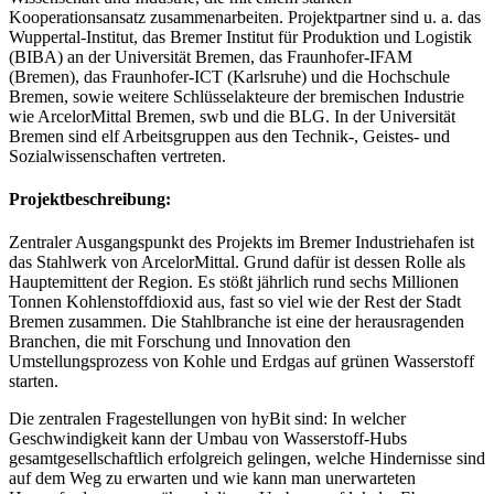
Kooperationsansatz zusammenarbeiten. Projektpartner sind u. a. das
Wuppertal-Institut, das Bremer Institut für Produktion und Logistik
(BIBA) an der Universität Bremen, das Fraunhofer-IFAM
(Bremen), das Fraunhofer-ICT (Karlsruhe) und die Hochschule
Bremen, sowie weitere Schlüsselakteure der bremischen Industrie
wie ArcelorMittal Bremen, swb und die BLG. In der Universität
Bremen sind elf Arbeitsgruppen aus den Technik-, Geistes- und
Sozialwissenschaften vertreten.
Projektbeschreibung:
Zentraler Ausgangspunkt des Projekts im Bremer Industriehafen ist
das Stahlwerk von ArcelorMittal. Grund dafür ist dessen Rolle als
Hauptemittent der Region. Es stößt jährlich rund sechs Millionen
Tonnen Kohlenstoffdioxid aus, fast so viel wie der Rest der Stadt
Bremen zusammen. Die Stahlbranche ist eine der herausragenden
Branchen, die mit Forschung und Innovation den
Umstellungsprozess von Kohle und Erdgas auf grünen Wasserstoff
starten.
Die zentralen Fragestellungen von hyBit sind: In welcher
Geschwindigkeit kann der Umbau von Wasserstoff-Hubs
gesamtgesellschaftlich erfolgreich gelingen, welche Hindernisse sind
auf dem Weg zu erwarten und wie kann man unerwarteten