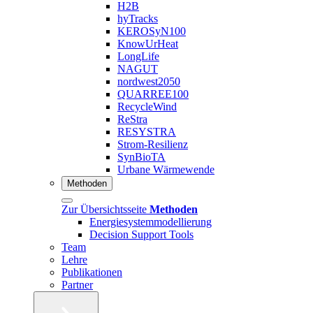
H2B
hyTracks
KEROSyN100
KnowUrHeat
LongLife
NAGUT
nordwest2050
QUARREE100
RecycleWind
ReStra
RESYSTRA
Strom-Resilienz
SynBioTA
Urbane Wärmewende
Methoden
Zur Übersichtsseite
Methoden
Energiesystemmodellierung
Decision Support Tools
Team
Lehre
Publikationen
Partner