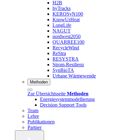
H2B
hyTracks
KEROSyN100
KnowUrHeat
LongLife
NAGUT
nordwest2050
QUARREE100
RecycleWind
ReStra
RESYSTRA
Strom-Resilienz
SynBioTA
Urbane Wärmewende
Methoden
Zur Übersichtsseite
Methoden
Energiesystemmodellierung
Decision Support Tools
Team
Lehre
Publikationen
Partner