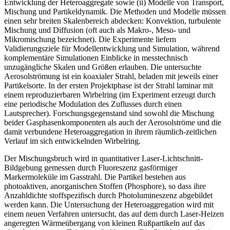
Entwicklung der Heteroaggregate sowie (ii) Modelle von Transport,
Mischung und Partikeldynamik. Die Methoden und Modelle müssen
einen sehr breiten Skalenbereich abdecken: Konvektion, turbulente
Mischung und Diffusion (oft auch als Makro-, Meso- und
Mikromischung bezeichnet). Die Experimente liefern
Validierungsziele für Modellentwicklung und Simulation, während
komplementäre Simulationen Einblicke in messtechnisch
unzugängliche Skalen und Größen erlauben. Die untersuchte
Aerosolströmung ist ein koaxialer Strahl, beladen mit jeweils einer
Partikelsorte. In der ersten Projektphase ist der Strahl laminar mit
einem reproduzierbaren Wirbelring (im Experiment erzeugt durch
eine periodische Modulation des Zuflusses durch einen
Lautsprecher). Forschungsgegenstand sind sowohl die Mischung
beider Gasphasenkomponenten als auch der Aerosolströme und die
damit verbundene Heteroaggregation in ihrem räumlich-zeitlichen
Verlauf im sich entwickelnden Wirbelring.
Der Mischungsbruch wird in quantitativer Laser-Lichtschnitt-
Bildgebung gemessen durch Fluoreszenz gasförmiger
Markermoleküle im Gasstrahl. Die Partikel bestehen aus
photoaktiven, anorganischen Stoffen (Phosphore), so dass ihre
Anzahldichte stoffspezifisch durch Photolumineszenz abgebildet
werden kann. Die Untersuchung der Heteroaggregation wird mit
einem neuen Verfahren untersucht, das auf dem durch Laser-Heizen
angeregten Wärmeübergang von kleinen Rußpartikeln auf das