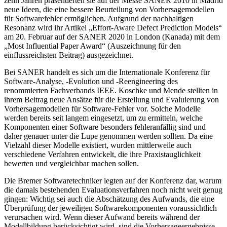
zehn Jahren präsentierten sie auf der Messe SANER 2010 in Madrid
neue Ideen, die eine bessere Beurteilung von Vorhersagemodellen
für Softwarefehler ermöglichen. Aufgrund der nachhaltigen
Resonanz wird ihr Artikel „Effort-Aware Defect Prediction Models“
am 20. Februar auf der SANER 2020 in London (Kanada) mit dem
„Most Influential Paper Award“ (Auszeichnung für den
einflussreichsten Beitrag) ausgezeichnet.
Bei SANER handelt es sich um die Internationale Konferenz für
Software-Analyse, -Evolution und -Reengineering des
renommierten Fachverbands IEEE. Koschke und Mende stellten in
ihrem Beitrag neue Ansätze für die Erstellung und Evaluierung von
Vorhersagemodellen für Software-Fehler vor. Solche Modelle
werden bereits seit langem eingesetzt, um zu ermitteln, welche
Komponenten einer Software besonders fehleranfällig sind und
daher genauer unter die Lupe genommen werden sollten. Da eine
Vielzahl dieser Modelle existiert, wurden mittlerweile auch
verschiedene Verfahren entwickelt, die ihre Praxistauglichkeit
bewerten und vergleichbar machen sollen.
Die Bremer Softwaretechniker legten auf der Konferenz dar, warum
die damals bestehenden Evaluationsverfahren noch nicht weit genug
gingen: Wichtig sei auch die Abschätzung des Aufwands, die eine
Überprüfung der jeweiligen Softwarekomponenten voraussichtlich
verursachen wird. Wenn dieser Aufwand bereits während der
Modellbildung berücksichtigt wird, sind die Vorhersageergebnisse