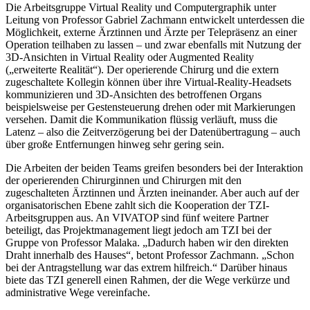
Die Arbeitsgruppe Virtual Reality und Computergraphik unter
Leitung von Professor Gabriel Zachmann entwickelt unterdessen die
Möglichkeit, externe Ärztinnen und Ärzte per Telepräsenz an einer
Operation teilhaben zu lassen – und zwar ebenfalls mit Nutzung der
3D-Ansichten in Virtual Reality oder Augmented Reality
(„erweiterte Realität“). Der operierende Chirurg und die extern
zugeschaltete Kollegin können über ihre Virtual-Reality-Headsets
kommunizieren und 3D-Ansichten des betroffenen Organs
beispielsweise per Gestensteuerung drehen oder mit Markierungen
versehen. Damit die Kommunikation flüssig verläuft, muss die
Latenz – also die Zeitverzögerung bei der Datenübertragung – auch
über große Entfernungen hinweg sehr gering sein.
Die Arbeiten der beiden Teams greifen besonders bei der Interaktion
der operierenden Chirurginnen und Chirurgen mit den
zugeschalteten Ärztinnen und Ärzten ineinander. Aber auch auf der
organisatorischen Ebene zahlt sich die Kooperation der TZI-
Arbeitsgruppen aus. An VIVATOP sind fünf weitere Partner
beteiligt, das Projektmanagement liegt jedoch am TZI bei der
Gruppe von Professor Malaka. „Dadurch haben wir den direkten
Draht innerhalb des Hauses“, betont Professor Zachmann. „Schon
bei der Antragstellung war das extrem hilfreich.“ Darüber hinaus
biete das TZI generell einen Rahmen, der die Wege verkürze und
administrative Wege vereinfache.