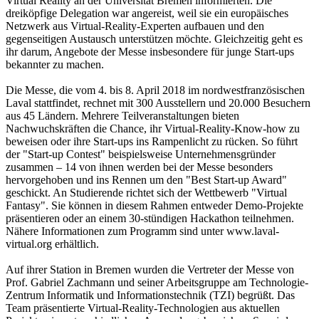
Virtual Reality an der Universität Bremen informierten. Die
dreiköpfige Delegation war angereist, weil sie ein europäisches
Netzwerk aus Virtual-Reality-Experten aufbauen und den
gegenseitigen Austausch unterstützen möchte. Gleichzeitig geht es
ihr darum, Angebote der Messe insbesondere für junge Start-ups
bekannter zu machen.
Die Messe, die vom 4. bis 8. April 2018 im nordwestfranzösischen
Laval stattfindet, rechnet mit 300 Ausstellern und 20.000 Besuchern
aus 45 Ländern. Mehrere Teilveranstaltungen bieten
Nachwuchskräften die Chance, ihr Virtual-Reality-Know-how zu
beweisen oder ihre Start-ups ins Rampenlicht zu rücken. So führt
der "Start-up Contest" beispielsweise Unternehmensgründer
zusammen – 14 von ihnen werden bei der Messe besonders
hervorgehoben und ins Rennen um den "Best Start-up Award"
geschickt. An Studierende richtet sich der Wettbewerb "Virtual
Fantasy". Sie können in diesem Rahmen entweder Demo-Projekte
präsentieren oder an einem 30-stündigen Hackathon teilnehmen.
Nähere Informationen zum Programm sind unter www.laval-
virtual.org erhältlich.
Auf ihrer Station in Bremen wurden die Vertreter der Messe von
Prof. Gabriel Zachmann und seiner Arbeitsgruppe am Technologie-
Zentrum Informatik und Informationstechnik (TZI) begrüßt. Das
Team präsentierte Virtual-Reality-Technologien aus aktuellen