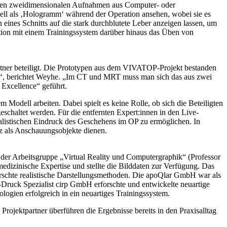
lichen zweidimensionalen Aufnahmen aus Computer- oder
ell als ‚Hologramm‘ während der Operation ansehen, wobei sie es
ines Schnitts auf die stark durchblutete Leber anzeigen lassen, um
tion mit einem Trainingssystem darüber hinaus das Üben von
ner beteiligt. Die Prototypen aus dem VIVATOP-Projekt bestanden
en“, berichtet Weyhe. „Im CT und MRT muss man sich das aus zwei
Excellence“ geführt.
 Modell arbeiten. Dabei spielt es keine Rolle, ob sich die Beteiligten
haltet werden. Für die entfernten Expert:innen in den Live-
ealistischen Eindruck des Geschehens im OP zu ermöglichen. In
z als Anschauungsobjekte dienen.
der Arbeitsgruppe „Virtual Reality und Computergraphik“ (Professor
medizinische Expertise und stellte die Bilddaten zur Verfügung. Das
orschte realistische Darstellungsmethoden. Die apoQlar GmbH war als
Druck Spezialist cirp GmbH erforschte und entwickelte neuartige
ien erfolgreich in ein neuartiges Trainingssystem.
ektpartner überführen die Ergebnisse bereits in den Praxisalltag