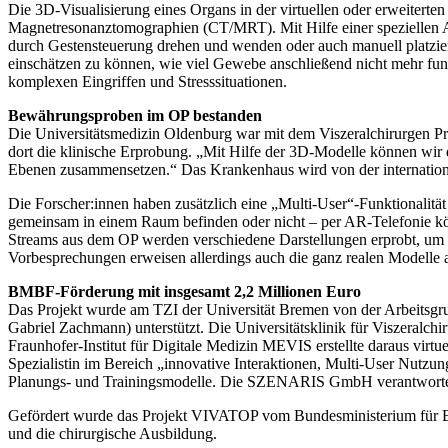
Die 3D-Visualisierung eines Organs in der virtuellen oder erweitert
Magnetresonanztomographien (CT/MRT). Mit Hilfe einer speziellen A
durch Gestensteuerung drehen und wenden oder auch manuell platziere
einschätzen zu können, wie viel Gewebe anschließend nicht mehr fun
komplexen Eingriffen und Stresssituationen.
Bewährungsproben im OP bestanden
Die Universitätsmedizin Oldenburg war mit dem Viszeralchirurgen 
dort die klinische Erprobung. „Mit Hilfe der 3D-Modelle können wi
Ebenen zusammensetzen.“ Das Krankenhaus wird von der international
Die Forscher:innen haben zusätzlich eine „Multi-User“-Funktionalität 
gemeinsam in einem Raum befinden oder nicht – per AR-Telefonie kön
Streams aus dem OP werden verschiedene Darstellungen erprobt, um d
Vorbesprechungen erweisen allerdings auch die ganz realen Modelle 
BMBF-Förderung mit insgesamt 2,2 Millionen Euro
Das Projekt wurde am TZI der Universität Bremen von der Arbeitsgru
Gabriel Zachmann) unterstützt. Die Universitätsklinik für Viszeralchi
Fraunhofer-Institut für Digitale Medizin MEVIS erstellte daraus vir
Spezialistin im Bereich „innovative Interaktionen, Multi-User Nutz
Planungs- und Trainingsmodelle. Die SZENARIS GmbH verantwortete d
Gefördert wurde das Projekt VIVATOP vom Bundesministerium für Bil
und die chirurgische Ausbildung.