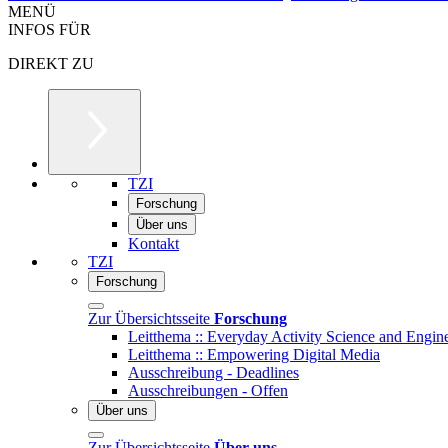
MENÜ
INFOS FÜR
DIREKT ZU
TZI
Forschung
Über uns
Kontakt
TZI
Forschung
Zur Übersichtsseite
Forschung
Leitthema :: Everyday Activity Science and Engin
Leitthema :: Empowering Digital Media
Ausschreibung - Deadlines
Ausschreibungen - Offen
Über uns
Zur Übersichtsseite
Über uns