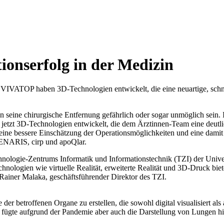
ionserfolg in der Medizin
VIVATOP haben 3D-Technologien entwickelt, die eine neuartige, schnel
n seine chirurgische Entfernung gefährlich oder sogar unmöglich sei
jetzt 3D-Technologien entwickelt, die dem Ärztinnen-Team eine deutlic
 eine bessere Einschätzung der Operationsmöglichkeiten und eine damit
ZENARIS, cirp und apoQlar.
nologie-Zentrums Informatik und Informationstechnik (TZI) der Univers
nologien wie virtuelle Realität, erweiterte Realität und 3D-Druck bie
 Rainer Malaka, geschäftsführender Direktor des TZI.
 der betroffenen Organe zu erstellen, die sowohl digital visualisiert
er, fügte aufgrund der Pandemie aber auch die Darstellung von Lungen