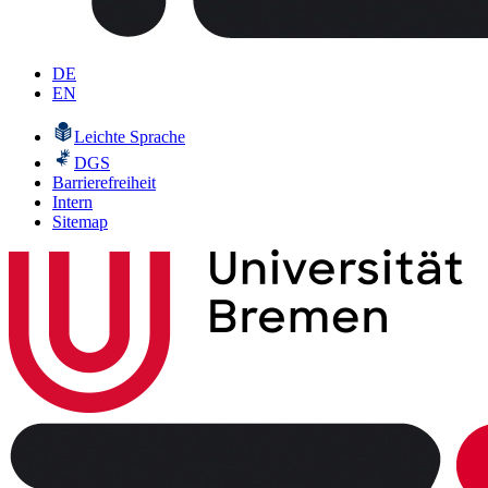
DE
EN
Leichte Sprache
DGS
Barrierefreiheit
Intern
Sitemap