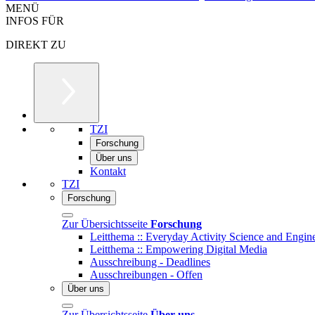
MENÜ
INFOS FÜR
DIREKT ZU
TZI
Forschung
Über uns
Kontakt
TZI
Forschung
Zur Übersichtsseite
Forschung
Leitthema :: Everyday Activity Science and Engin
Leitthema :: Empowering Digital Media
Ausschreibung - Deadlines
Ausschreibungen - Offen
Über uns
Zur Übersichtsseite
Über uns