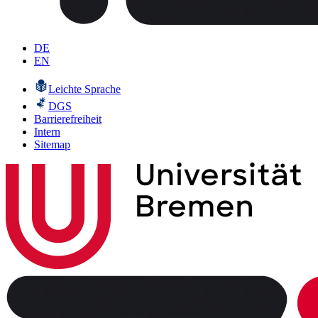
DE
EN
Leichte Sprache
DGS
Barrierefreiheit
Intern
Sitemap