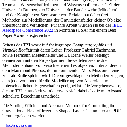
Team aus Wissenschaftlerinnen und Wissenschaftlern des TZI der
Universität Bremen, der Universität der Bundeswehr (München)
und der Königlichen Sternwarte von Belgien hat daher drei
Methoden zur Modellierung der Gravitationsfelder kleiner Objekte
untersucht und verglichen. Für ihre Arbeit wurden sie bei der
IEEE
Aerospace Conference 2022
in Montana (USA) mit einem Best
Paper Award ausgezeichnet.
Seitens des TZI war die Arbeitsgruppe
Computergraphik und
Virtuelle Realität
mit deren Leiter, Professor Gabriel Zachmann,
sowie Hermann Meißenhelter und Dr. René Weller beteiligt.
Gemeinsam mit den Projektpartnern bewerteten sie die drei
Methoden anhand von verschiedenen Testobjekten, unter anderem
dem Marsmond Phobos, der in kommenden Mars-Missionen eine
zentrale Rolle spielen wird. Die vorgeschlagenen Methoden zeigten,
dass jede von ihnen für die Modellierung von Asteroiden mit
unterschiedlichen Eigenschaften geeignet ist. Die Vorgehensweise,
die am TZI entwickelt wurde, erwies sich dabei als die mit Abstand
schnellste Berechnungsmethode.
Die Studie „Efficient and Accurate Methods for Computing the
Gravitational Field of Irregular-Shaped Bodies” kann hier als PDF
heruntergeladen werden:
https://cgvr.cs.uni-