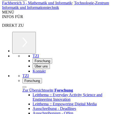
Fachbereich 3 - Mathematik und Informatik
:
Technologie-Zentrum
Informatik und Informationstechnik
MENÜ
INFOS FÜR
DIREKT ZU
TZI
Forschung
Über uns
Kontakt
TZI
Forschung
Zur Übersichtsseite
Forschung
Leitthema :: Everyday Activity Science and
Engineering Innovation
Leitthema :: Empowering Digital Media
Ausschreibung - Deadlines
Ausschreibungen - Offen