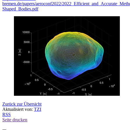
bremen.de/papers/aeroconf2022/2022_Efficient_and_Accurate_Metho
Shaped_Bodies.pdf
Zurück zur Übersicht
Aktualisiert von:
TZI
RSS
Seite drucken