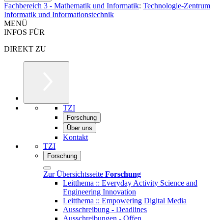
Fachbereich 3 - Mathematik und Informatik
:
Technologie-Zentrum
Informatik und Informationstechnik
MENÜ
INFOS FÜR
DIREKT ZU
TZI
Forschung
Über uns
Kontakt
TZI
Forschung
Zur Übersichtsseite
Forschung
Leitthema :: Everyday Activity Science and
Engineering Innovation
Leitthema :: Empowering Digital Media
Ausschreibung - Deadlines
Ausschreibungen - Offen