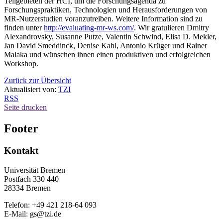
Teilgebieten der HCI, um die Forschungsagenda zu
Forschungspraktiken, Technologien und Herausforderungen von
MR-Nutzerstudien voranzutreiben. Weitere Information sind zu
finden unter
http://evaluating-mr-ws.com/
. Wir gratulieren Dmitry
Alexandrovsky, Susanne Putze, Valentin Schwind, Elisa D. Mekler,
Jan David Smeddinck, Denise Kahl, Antonio Krüger und Rainer
Malaka und wünschen ihnen einen produktiven und erfolgreichen
Workshop.
Zurück zur Übersicht
Aktualisiert von:
TZI
RSS
Seite drucken
Footer
Kontakt
Universität Bremen
Postfach 330 440
28334 Bremen
Telefon: +49 421 218-64 093
E-Mail: gs@tzi.de