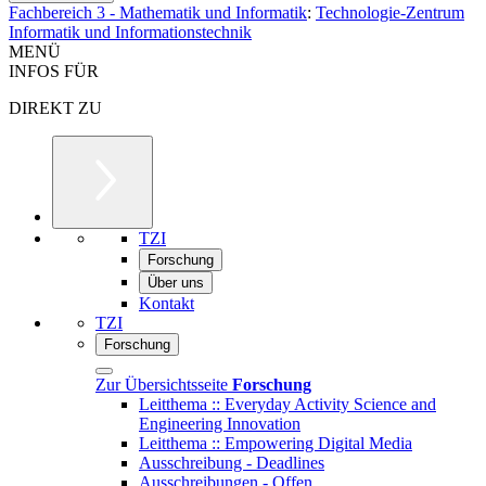
Fachbereich 3 - Mathematik und Informatik
:
Technologie-Zentrum
Informatik und Informationstechnik
MENÜ
INFOS FÜR
DIREKT ZU
TZI
Forschung
Über uns
Kontakt
TZI
Forschung
Zur Übersichtsseite
Forschung
Leitthema :: Everyday Activity Science and
Engineering Innovation
Leitthema :: Empowering Digital Media
Ausschreibung - Deadlines
Ausschreibungen - Offen