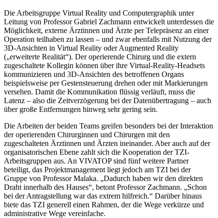
Die Arbeitsgruppe Virtual Reality und Computergraphik unter
Leitung von Professor Gabriel Zachmann entwickelt unterdessen die
Möglichkeit, externe Ärztinnen und Ärzte per Telepräsenz an einer
Operation teilhaben zu lassen – und zwar ebenfalls mit Nutzung der
3D-Ansichten in Virtual Reality oder Augmented Reality
(„erweiterte Realität“). Der operierende Chirurg und die extern
zugeschaltete Kollegin können über ihre Virtual-Reality-Headsets
kommunizieren und 3D-Ansichten des betroffenen Organs
beispielsweise per Gestensteuerung drehen oder mit Markierungen
versehen. Damit die Kommunikation flüssig verläuft, muss die
Latenz – also die Zeitverzögerung bei der Datenübertragung – auch
über große Entfernungen hinweg sehr gering sein.
Die Arbeiten der beiden Teams greifen besonders bei der Interaktion
der operierenden Chirurginnen und Chirurgen mit den
zugeschalteten Ärztinnen und Ärzten ineinander. Aber auch auf der
organisatorischen Ebene zahlt sich die Kooperation der TZI-
Arbeitsgruppen aus. An VIVATOP sind fünf weitere Partner
beteiligt, das Projektmanagement liegt jedoch am TZI bei der
Gruppe von Professor Malaka. „Dadurch haben wir den direkten
Draht innerhalb des Hauses“, betont Professor Zachmann. „Schon
bei der Antragstellung war das extrem hilfreich.“ Darüber hinaus
biete das TZI generell einen Rahmen, der die Wege verkürze und
administrative Wege vereinfache.