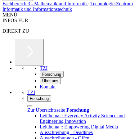
Fachbereich 3 - Mathematik und Informatik
:
Technologie-Zentrum
Informatik und Informationstechnik
MENÜ
INFOS FÜR
DIREKT ZU
TZI
Forschung
Über uns
Kontakt
TZI
Forschung
Zur Übersichtsseite
Forschung
Leitthema :: Everyday Activity Science and
Engineering Innovation
Leitthema :: Empowering Digital Media
Ausschreibung - Deadlines
Ausschreibungen - Offen