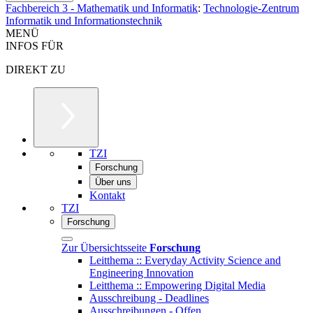
Fachbereich 3 - Mathematik und Informatik
:
Technologie-Zentrum
Informatik und Informationstechnik
MENÜ
INFOS FÜR
DIREKT ZU
TZI
Forschung
Über uns
Kontakt
TZI
Forschung
Zur Übersichtsseite
Forschung
Leitthema :: Everyday Activity Science and
Engineering Innovation
Leitthema :: Empowering Digital Media
Ausschreibung - Deadlines
Ausschreibungen - Offen